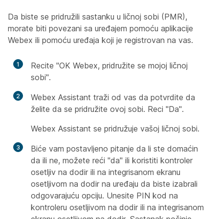
Da biste se pridružili sastanku u ličnoj sobi (PMR),
morate biti povezani sa uređajem pomoću aplikacije
Webex ili pomoću uređaja koji je registrovan na vas.
1
Recite "OK Webex, pridružite se mojoj ličnoj
sobi".
2
Webex Assistant traži od vas da potvrdite da
želite da se pridružite ovoj sobi. Reci "Da".
Webex Assistant se pridružuje vašoj ličnoj sobi.
3
Biće vam postavljeno pitanje da li ste domaćin
da ili ne, možete reći "da" ili koristiti kontroler
osetljiv na dodir ili na integrisanom ekranu
osetljivom na dodir na uređaju da biste izabrali
odgovarajuću opciju. Unesite PIN kod na
kontroleru osetljivom na dodir ili na integrisanom