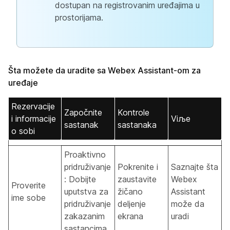
dostupan na registrovanim uređajima u
prostorijama.
Šta možete da uradite sa Webex Assistant-om za
uređaje
Rezervacije
Započnite
Kontrole
i informacije
Viљe
sastanak
sastanaka
o sobi
Proaktivno
pridruživanje
Pokrenite i
Saznajte šta
: Dobijte
zaustavite
Webex
Proverite
uputstva za
žičano
Assistant
ime sobe
pridruživanje
deljenje
može da
zakazanim
ekrana
uradi
sastancima