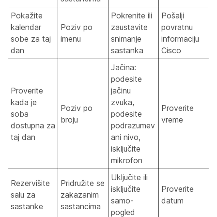
Pokažite
Pokrenite ili
Pošalji
kalendar
Poziv po
zaustavite
povratnu
sobe za taj
imenu
snimanje
informaciju
dan
sastanka
Cisco
Jačina:
podesite
Proverite
jačinu
kada je
zvuka,
Poziv po
Proverite
soba
podesite
broju
vreme
dostupna za
podrazumev
taj dan
ani nivo,
isključite
mikrofon
Uključite ili
Rezervišite
Pridružite se
isključite
Proverite
salu za
zakazanim
samo-
datum
sastanke
sastancima
pogled