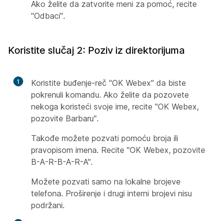
Ako želite da zatvorite meni za pomoć, recite
"Odbaci".
Koristite slučaj 2: Poziv iz direktorijuma
1
Koristite buđenje-reč "OK Webex" da biste
pokrenuli komandu. Ako želite da pozovete
nekoga koristeći svoje ime, recite "OK Webex,
pozovite Barbaru".
Takođe možete pozvati pomoću broja ili
pravopisom imena. Recite "OK Webex, pozovite
B-A-R-B-A-R-A".
Možete pozvati samo na lokalne brojeve
telefona. Proširenje i drugi interni brojevi nisu
podržani.