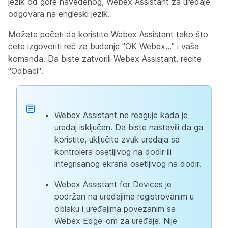
jezik od gore navedenog, Webex Assistant za uređaje
odgovara na engleski jezik.
Možete početi da koristite Webex Assistant tako što
ćete izgovoriti reč za buđenje "OK Webex..." i vaša
komanda. Da biste zatvorili Webex Assistant, recite
"Odbaci".
Webex Assistant ne reaguje kada je
uređaj isključen. Da biste nastavili da ga
koristite, uključite zvuk uređaja sa
kontrolera osetljivog na dodir ili
integrisanog ekrana osetljivog na dodir.
Webex Assistant for Devices je
podržan na uređajima registrovanim u
oblaku i uređajima povezanim sa
Webex Edge-om za uređaje. Nije