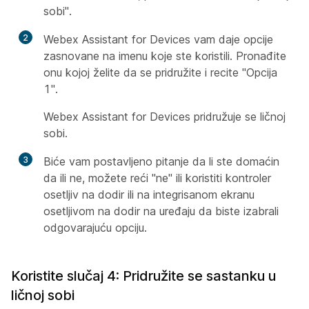
sobi".
2
Webex Assistant for Devices vam daje opcije
zasnovane na imenu koje ste koristili. Pronađite
onu kojoj želite da se pridružite i recite "Opcija
1".
Webex Assistant for Devices pridružuje se ličnoj
sobi.
3
Biće vam postavljeno pitanje da li ste domaćin
da ili ne, možete reći "ne" ili koristiti kontroler
osetljiv na dodir ili na integrisanom ekranu
osetljivom na dodir na uređaju da biste izabrali
odgovarajuću opciju.
Koristite slučaj 4: Pridružite se sastanku u
ličnoj sobi