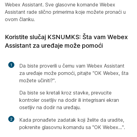
Webex Assistant. Sve glasovne komande Webex
Assistant rade slično primerima koje možete pronaći u
ovom članku.
Koristite slučaj KSNUMKS: Šta vam Webex
Assistant za uređaje može pomoći
1
Da biste proverili u čemu vam Webex Assistant
za uređaje može pomoći, pitajte "OK Webex, šta
možete učiniti?".
Da biste se kretali kroz stavke, prevucite
kontroler osetljiv na dodir ili integrisani ekran
osetljiv na dodir na uređaju.
2
Kada pronađete zadatak koji želite da uradite,
pokrenite glasovnu komandu sa "OK Webex...".