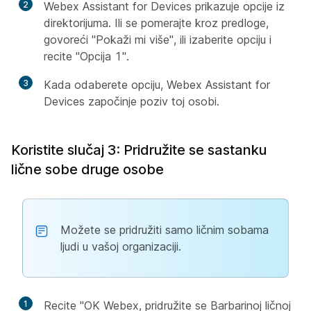
2
Webex Assistant for Devices prikazuje opcije iz
direktorijuma. Ili se pomerajte kroz predloge,
govoreći "Pokaži mi više", ili izaberite opciju i
recite "Opcija 1".
3
Kada odaberete opciju, Webex Assistant for
Devices započinje poziv toj osobi.
Koristite slučaj 3: Pridružite se sastanku
lične sobe druge osobe
Možete se pridružiti samo ličnim sobama
ljudi u vašoj organizaciji.
1
Recite "OK Webex, pridružite se Barbarinoj ličnoj