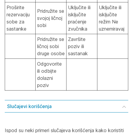
Proširite
Uključite ili
Uključite ili
Pridružite se
rezervaciju
isključite
isključite
svojoj ličnoj
sobe za
praćenje
režim Ne
sobi
sastanke
zvučnika
uznemiravaj
Pridružite se
Završite
ličnoj sobi
poziv ili
druge osobe
sastanak
Odgovorite
ili odbijte
dolazni
poziv
Slučajevi korišćenja
Ispod su neki primeri slučajeva korišćenja kako koristiti