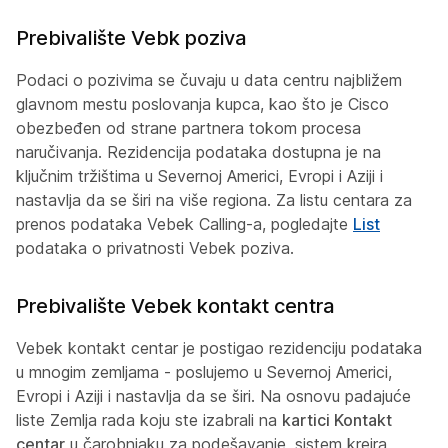
Prebivalište Vebk poziva
Podaci o pozivima se čuvaju u data centru najbližem
glavnom mestu poslovanja kupca, kao što je Cisco
obezbeđen od strane partnera tokom procesa
naručivanja. Rezidencija podataka dostupna je na
ključnim tržištima u Severnoj Americi, Evropi i Aziji i
nastavlja da se širi na više regiona. Za listu centara za
prenos podataka Vebek Calling-a, pogledajte
List
podataka o privatnosti Vebek poziva.
Prebivalište Vebek kontakt centra
Vebek kontakt centar je postigao rezidenciju podataka
u mnogim zemljama - poslujemo u Severnoj Americi,
Evropi i Aziji i nastavlja da se širi. Na osnovu padajuće
liste Zemlja rada koju ste izabrali na
kartici Kontakt
centar
u čarobnjaku za podešavanje, sistem kreira