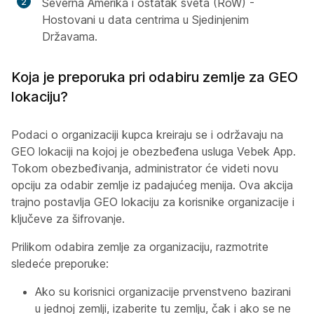
Severna Amerika i ostatak sveta (RoW) -
Hostovani u data centrima u Sjedinjenim
Državama.
Koja je preporuka pri odabiru zemlje za GEO
lokaciju?
Podaci o organizaciji kupca kreiraju se i održavaju na
GEO lokaciji na kojoj je obezbeđena usluga Vebek App.
Tokom obezbeđivanja, administrator će videti novu
opciju za odabir zemlje iz padajućeg menija. Ova akcija
trajno postavlja GEO lokaciju za korisnike organizacije i
ključeve za šifrovanje.
Prilikom odabira zemlje za organizaciju, razmotrite
sledeće preporuke:
Ako su korisnici organizacije prvenstveno bazirani
u jednoj zemlji, izaberite tu zemlju, čak i ako se ne