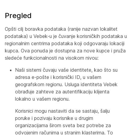
Pregled
Opšti cilj boravka podataka (ranije nazvan lokalitet
podataka) u Vebek-u je čuvanje korisničkih podataka u
regionalnim centrima podataka koji odgovaraju lokaciji
kupca. Ova ponuda je dostupna za nove kupce i pruža
sledeće funkcionalnosti na visokom nivou:
Naši sistemi čuvaju vaše identitete, kao što su
adresa e-pošte i korisnički ID, u vašem
geografskom regionu. Usluga identiteta Vebek
obrađuje zahteve za autentifikaciju klijenta
lokalno u vašem regionu.
Korisnici mogu nastaviti da se sastaju, šalju
poruke i pozivaju korisnike u drugim
organizacijama širom sveta bez potrebe za
odvojenim računima u stranim klasterima. To