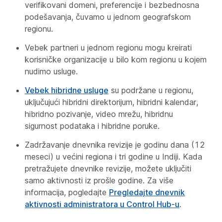
verifikovani domeni, preferencije i bezbednosna
podešavanja, čuvamo u jednom geografskom
regionu.
Vebek partneri u jednom regionu mogu kreirati
korisničke organizacije u bilo kom regionu u kojem
nudimo usluge.
Vebek hibridne usluge
su podržane u regionu,
uključujući hibridni direktorijum, hibridni kalendar,
hibridno pozivanje, video mrežu, hibridnu
sigurnost podataka i hibridne poruke.
Zadržavanje dnevnika revizije je godinu dana (12
meseci) u većini regiona i tri godine u Indiji. Kada
pretražujete dnevnike revizije, možete uključiti
samo aktivnosti iz prošle godine. Za više
informacija, pogledajte
Pregledajte dnevnik
aktivnosti administratora u Control Hub-u
.