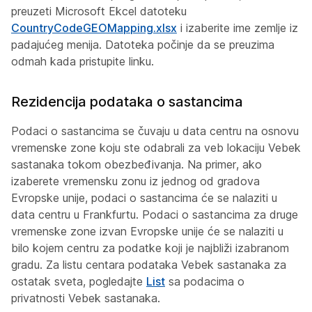
preuzeti Microsoft Ekcel datoteku
CountryCodeGEOMapping.xlsx
i izaberite ime zemlje iz
padajućeg menija. Datoteka počinje da se preuzima
odmah kada pristupite linku.
Rezidencija podataka o sastancima
Podaci o sastancima se čuvaju u data centru na osnovu
vremenske zone koju ste odabrali za veb lokaciju Vebek
sastanaka tokom obezbeđivanja. Na primer, ako
izaberete vremensku zonu iz jednog od gradova
Evropske unije, podaci o sastancima će se nalaziti u
data centru u Frankfurtu. Podaci o sastancima za druge
vremenske zone izvan Evropske unije će se nalaziti u
bilo kojem centru za podatke koji je najbliži izabranom
gradu. Za listu centara podataka Vebek sastanaka za
ostatak sveta, pogledajte
List
sa podacima o
privatnosti Vebek sastanaka.