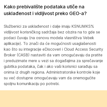
Kako prebivalište podataka utiče na
usklađenost i vidljivost preko GEO-a?
Službenici za usklađenost i dalje imaju KSNUMKS%
vidljivost korisničkog sadržaja bez obzira na to gde se
podaci čuvaju (na osnovu modela vlasništva Vebek
aplikacije). To znači da će mogućnosti usaglašenosti
kao što su integracije eDiscoveri i Cloud Access Security
Broker (CASB) nastaviti da vam omogućavaju da pratite
i preduzimate mere u vezi sa događajima za sprečavanje
gubitka podataka, čak i ako vaši korisnici sarađuju sa
onima iz drugih regiona. Administratorske kontrole koje
su već dostupne omogućavaju vam da onemogućite
spoljnu komunikaciju po potrebi.