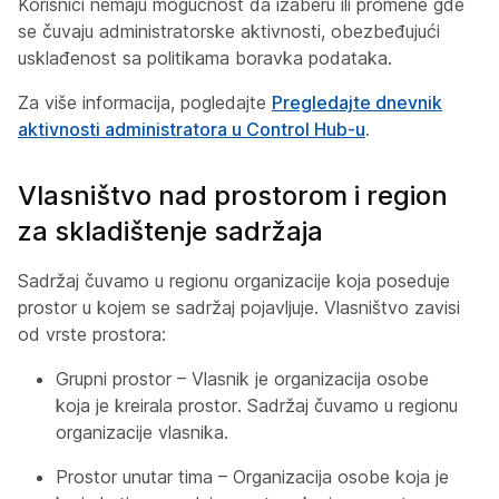
Korisnici nemaju mogućnost da izaberu ili promene gde
se čuvaju administratorske aktivnosti, obezbeđujući
usklađenost sa politikama boravka podataka.
Za više informacija, pogledajte
Pregledajte dnevnik
aktivnosti administratora u Control Hub-u
.
Vlasništvo nad prostorom i region
za skladištenje sadržaja
Sadržaj čuvamo u regionu organizacije koja poseduje
prostor u kojem se sadržaj pojavljuje. Vlasništvo zavisi
od vrste prostora:
Grupni prostor – Vlasnik je organizacija osobe
koja je kreirala prostor. Sadržaj čuvamo u regionu
organizacije vlasnika.
Prostor unutar tima – Organizacija osobe koja je