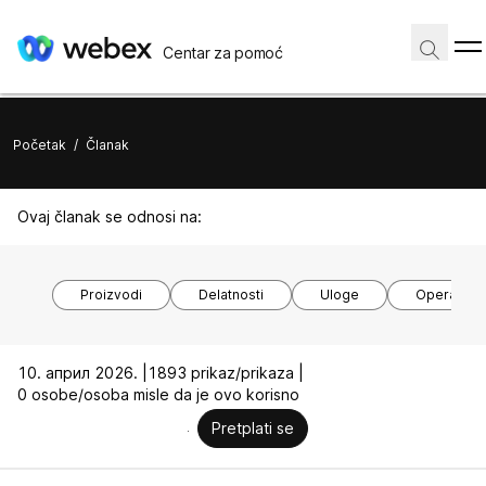
Centar za pomoć
Početak
/
Članak
Ovaj članak se odnosi na:
Proizvodi
Delatnosti
Uloge
Operativni
10. април 2026. |
1893 prikaz/prikaza |
0 osobe/osoba misle da je ovo korisno
Pretplati se