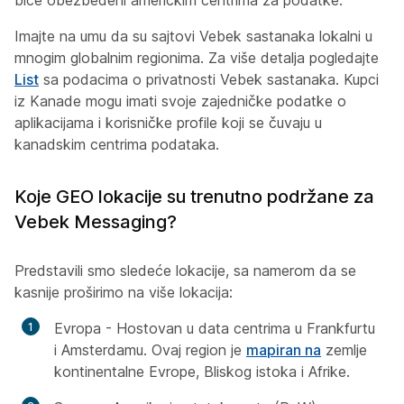
Imajte na umu da su sajtovi Vebek sastanaka lokalni u
mnogim globalnim regionima. Za više detalja pogledajte
List
sa podacima o privatnosti Vebek sastanaka. Kupci
iz Kanade mogu imati svoje zajedničke podatke o
aplikacijama i korisničke profile koji se čuvaju u
kanadskim centrima podataka.
Koje GEO lokacije su trenutno podržane za
Vebek Messaging?
Predstavili smo sledeće lokacije, sa namerom da se
kasnije proširimo na više lokacija:
Evropa - Hostovan u data centrima u Frankfurtu
i Amsterdamu. Ovaj region je
mapiran na
zemlje
kontinentalne Evrope, Bliskog istoka i Afrike.