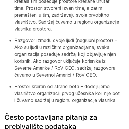
kreirala tim poseduje prostore kreirane unutar
tima. Prostori stvoreni izvan tima, a zatim
premešteni u tim, zadržavaju svoje prvobitno
vlasništvo. Sadržaj čuvamo u regionu organizacije
vlasnika prostora.
Razgovor između dvoje ljudi (negrupni prostor) –
Ako su ljudi u različitim organizacijama, svaka
organizacija poseduje sadržaj koji objavljuje njen
korisnik. Ako razgovor uključuje korisnika iz
Severne Amerike / RoV GEO, sadržaj razgovora
čuvamo u Severnoj Americi / RoV GEO.
Prostor kreiran od strane bota – dodeljujemo
vlasništvo organizaciji prvog učesnika koji nije bot
i čuvamo sadržaj u regionu organizacije vlasnika.
Često postavljana pitanja za
prebivalište podataka