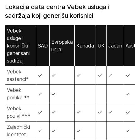
Lokacija data centra Vebek usluga i
sadržaja koji generišu korisnici
Vebek
usluge i
Evropska
korisnički
SAD
Kanada
UK
Japan
Austral
unija
generisani
sadržaj
Vebek
✓
✓
✓
✓
✓
✓
sastanci*
Vebek
✓
✓
✓
poruke **
Vebek
✓
✓
✓
✓
✓
✓
pozivi ***
Zajednički
✓
✓
✓
✓
identitet