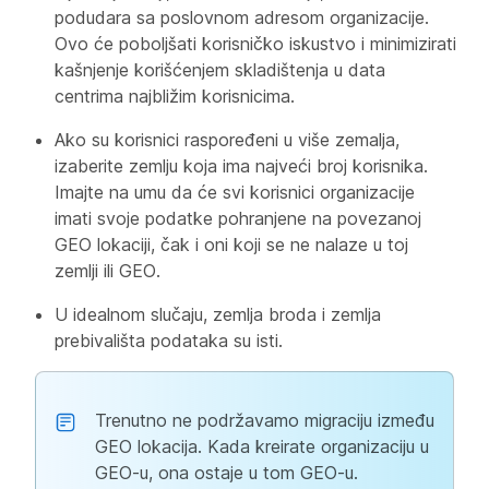
podudara sa poslovnom adresom organizacije.
Ovo će poboljšati korisničko iskustvo i minimizirati
kašnjenje korišćenjem skladištenja u data
centrima najbližim korisnicima.
Ako su korisnici raspoređeni u više zemalja,
izaberite zemlju koja ima najveći broj korisnika.
Imajte na umu da će svi korisnici organizacije
imati svoje podatke pohranjene na povezanoj
GEO lokaciji, čak i oni koji se ne nalaze u toj
zemlji ili GEO.
U idealnom slučaju, zemlja broda i zemlja
prebivališta podataka su isti.
Trenutno ne podržavamo migraciju između
GEO lokacija. Kada kreirate organizaciju u
GEO-u, ona ostaje u tom GEO-u.