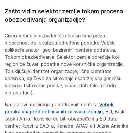
Zašto vidim selektor zemlje tokom procesa
obezbeđivanja organizacije?
Cisco Vebek je uzbuđen što korisnicima pruža
mogućnost da lokalizuju određene podatke Vebek
aplikacije unutar "geo-baziranih" centara podataka.
Tokom obezbeđivanja, Selektor zemlje određuje koji
region će čuvati podatke nove korisničke organizacije.
To uključuje identitet organizacije, lične identitete
korisnika, ključeve za šifrovanje i sadržaj koji generišu
korisnici (šifrovane poruke, ploče, datoteke i srodni
metapodaci).
Na osnovu mapiranja podatkovnih centara
Vebek
poruka unapred definisanih za svaku zemlju
, EU, Bliski
istok i Afriku, korisnici će biti obezbeđeni u EU data
centre; Kupci iz SAD-a, Kanade, APAC-a i Južne Amerike
biće obezbeđeni američkim centrima za podatke.