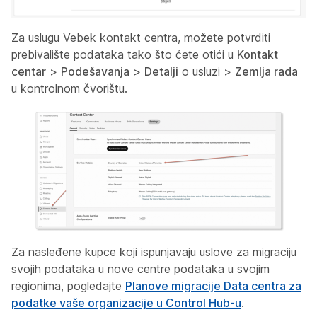
Za uslugu Vebek kontakt centra, možete potvrditi
prebivalište podataka tako što ćete otići u
Kontakt
centar
>
Podešavanja
>
Detalji
o usluzi >
Zemlja rada
u kontrolnom čvorištu.
Za nasleđene kupce koji ispunjavaju uslove za migraciju
svojih podataka u nove centre podataka u svojim
regionima, pogledajte
Planove migracije Data centra za
podatke vaše organizacije u Control Hub-u
.