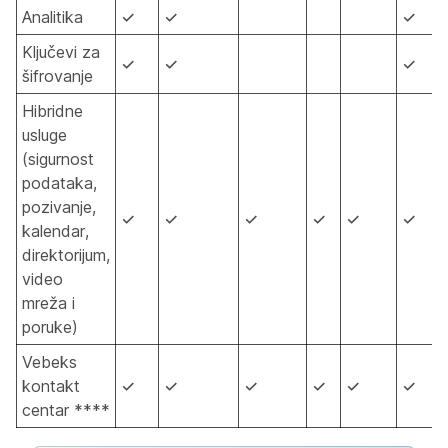
Analitika
✓
✓
✓
Ključevi za
✓
✓
✓
šifrovanje
Hibridne
usluge
(sigurnost
podataka,
pozivanje,
✓
✓
✓
✓
✓
✓
kalendar,
direktorijum,
video
mreža i
poruke)
Vebeks
kontakt
✓
✓
✓
✓
✓
✓
centar ****