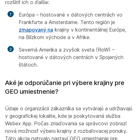
rozšíriť ich o ďalšie:
Európa – hostované v dátových centrách vo
Frankfurte a Amsterdame. Tento región je
zmapovaný na
krajiny v kontinentálnej Európe,
na Blízkom východe a v Afrike.
Severná Amerika a zvyšok sveta (RoW) –
hostované v dátových centrách v Spojených
štátoch.
Aké je odporúčanie pri výbere krajiny pre
GEO umiestnenie?
Údaje o organizácii zákazníka sa vytvárajú a udržiavajú
v geografickej lokalite, kde je poskytovaná služba
Webex App. Počas zriaďovania sa správcovi zobrazí
nová možnosť výberu krajiny z rozbaľovacej ponuky.
Táto akcia natrvalo nastaví GEO umiestnenie pre