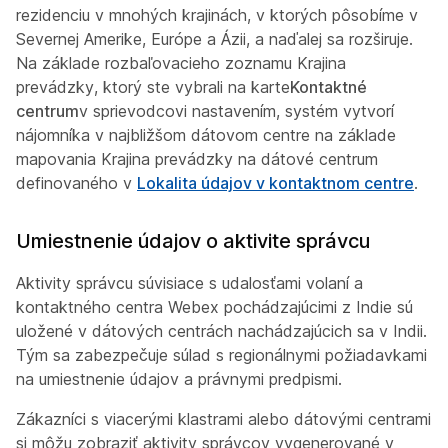
rezidenciu v mnohých krajinách, v ktorých pôsobíme v
Severnej Amerike, Európe a Ázii, a naďalej sa rozširuje.
Na základe rozbaľovacieho zoznamu Krajina
prevádzky, ktorý ste vybrali na karte
Kontaktné
centrum
v sprievodcovi nastavením, systém vytvorí
nájomníka v najbližšom dátovom centre na základe
mapovania Krajina prevádzky na dátové centrum
definovaného v
Lokalita údajov v kontaktnom centre
.
Umiestnenie údajov o aktivite správcu
Aktivity správcu súvisiace s udalosťami volaní a
kontaktného centra Webex pochádzajúcimi z Indie sú
uložené v dátových centrách nachádzajúcich sa v Indii.
Tým sa zabezpečuje súlad s regionálnymi požiadavkami
na umiestnenie údajov a právnymi predpismi.
Zákazníci s viacerými klastrami alebo dátovými centrami
si môžu zobraziť aktivity správcov vygenerované v