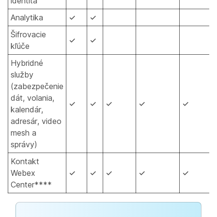
identita
Analytika
✓
✓
Šifrovacie
✓
✓
kľúče
Hybridné
služby
(zabezpečenie
dát, volania,
✓
✓
✓
✓
✓
kalendár,
adresár, video
mesh a
správy)
Kontakt
Webex
✓
✓
✓
✓
✓
Center****