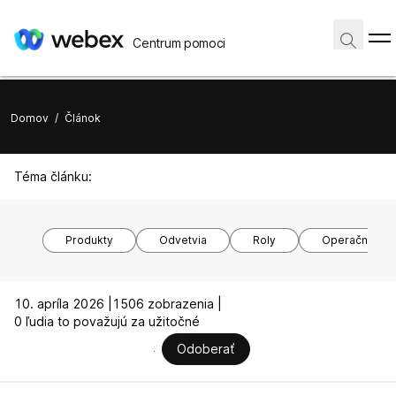
Centrum pomoci
Domov
/
Článok
Téma článku:
Produkty
Odvetvia
Roly
Operačné sy
10. apríla 2026 |
1506 zobrazenia |
0 ľudia to považujú za užitočné
Odoberať