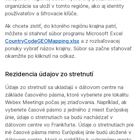
organizácie sa uloží v tomto regióne, ako aj identity
používateľov a šifrovacie kľúče.
Ak chcete zistiť, do ktorého regiónu krajina patrí,
môžete si stiahnuť súbor programu Microsoft Excel
CountryCodeGEOMapping.xlsx
a z rozbaľovacej
ponuky vybrať názov krajiny. Súbor sa začne sťahovať
okamžite po kliknutí na odkaz.
Rezidencia údajov zo stretnutí
Údaje zo stretnutí sa ukladajú v dátovom centre na
základe časového pásma, ktoré vyberiete pre lokalitu
Webex Meetings počas jej zriaďovania. Napríklad, ak
vyberiete časové pásmo z jedného z miest Európskej
únie, údaje o stretnutiach sa budú nachádzať v
dátovom centre vo Frankfurte. Údaje o stretnutiach pre
iné časové pásma mimo Európskej únie budú uložené v
dátovom centre, ktoré je najbližšie k vybranému mestu.