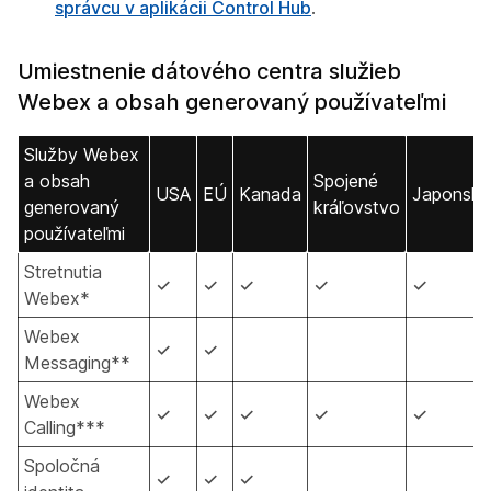
správcu v aplikácii Control Hub
.
Umiestnenie dátového centra služieb
Webex a obsah generovaný používateľmi
Služby Webex
a obsah
Spojené
USA
EÚ
Kanada
Japonsk
generovaný
kráľovstvo
používateľmi
Stretnutia
✓
✓
✓
✓
✓
Webex*
Webex
✓
✓
Messaging**
Webex
✓
✓
✓
✓
✓
Calling***
Spoločná
✓
✓
✓