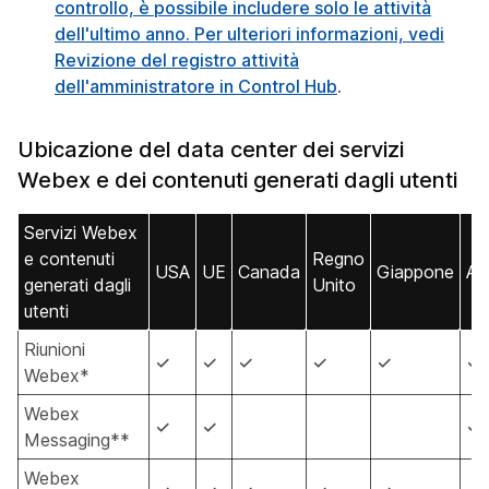
controllo, è possibile includere solo le attività
dell'ultimo anno. Per ulteriori informazioni, vedi
Revizione del registro attività
dell'amministratore in Control Hub
.
Ubicazione del data center dei servizi
Webex e dei contenuti generati dagli utenti
Servizi Webex
e contenuti
Regno
USA
UE
Canada
Giappone
Aus
generati dagli
Unito
utenti
Riunioni
✓
✓
✓
✓
✓
✓
Webex*
Webex
✓
✓
✓
Messaging**
Webex