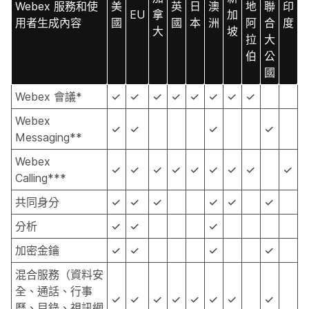
Webex 服務和使
美
英
日
澳
地
聯
印
EU
拿
加
用者生成內容
國
國
本
洲
阿
合
度
大
坡
拉
大
伯
公
國
Webex 會議*
✓
✓
✓
✓
✓
✓
✓
✓
Webex
✓
✓
✓
✓
Messaging**
Webex
✓
✓
✓
✓
✓
✓
✓
✓
✓
Calling***
共同身分
✓
✓
✓
✓
✓
✓
分析
✓
✓
✓
加密金鑰
✓
✓
✓
✓
混合服務（資料安
全、通話、行事
✓
✓
✓
✓
✓
✓
✓
✓
曆、目錄、視訊網