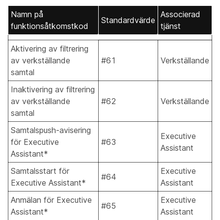
Namn på
Associerad
Standardvärde
funktionsåtkomstkod
tjänst
Aktivering av filtrering
av verkställande
#61
Verkställande
samtal
Inaktivering av filtrering
av verkställande
#62
Verkställande
samtal
Samtalspush-avisering
Executive
för Executive
#63
Assistant
Assistant*
Samtalsstart för
Executive
#64
Executive Assistant*
Assistant
Anmälan för Executive
Executive
#65
Assistant*
Assistant