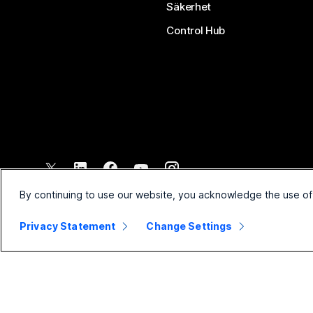
Säkerhet
Control Hub
©
2026
Cisco och/eller dess dotterbolag. Med ensamrätt.
By continuing to use our website, you acknowledge the use of
Privacy Statement
Change Settings