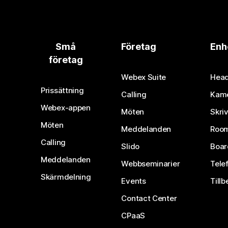
Små
Företag
Enh
företag
Webex Suite
Head
Prissättning
Calling
Kam
Webex-appen
Möten
Skri
Möten
Meddelanden
Room
Calling
Slido
Boar
Meddelanden
Webbseminarier
Tele
Skärmdelning
Events
Tillb
Contact Center
CPaaS