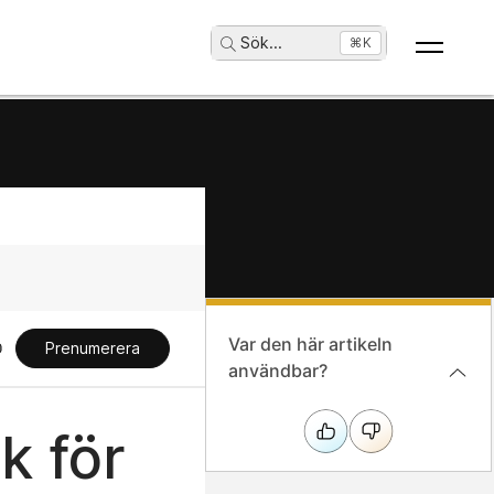
Sök
...
⌘K
Var den här artikeln
Prenumerera
användbar?
k för