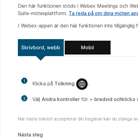
Den här funktionen stöds i Webex Meetings och Webe
Suite-mötesplattform.
Ta reda på om dina möten an
I Webex-appen är den här funktionen inte tillgängli
Skrivbord, webb
Mobil
1
Klicka på
Tolkning
.
2
Välj
Andra kontroller
för >
bredvid och
klicka
När nästa tokstol accepterar din begäran kan du stänga av l
Nästa steg