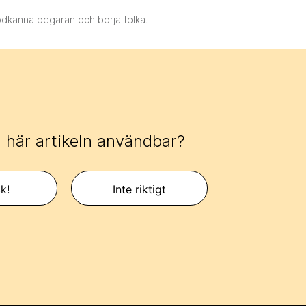
odkänna begäran och börja tolka.
 här artikeln användbar?
k!
Inte riktigt