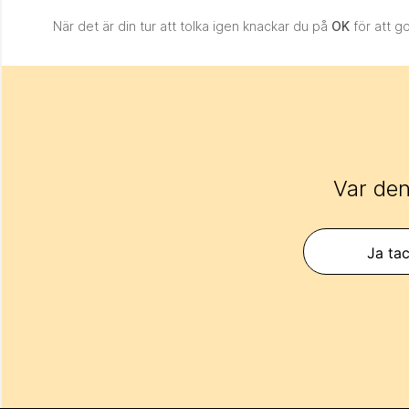
När det är din tur att tolka igen knackar du på
OK
för att g
Var den
Ja tac