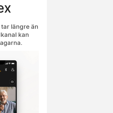
ex
 tar längre än
udkanal kan
tagarna.