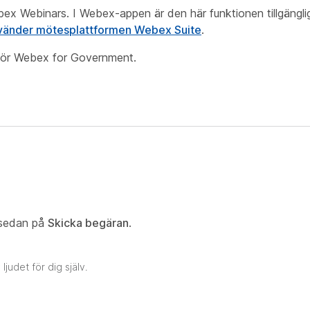
x Webinars. I Webex-appen är den här funktionen tillgängl
vänder mötesplattformen Webex Suite
.
g för Webex for Government.
 sedan på
Skicka begäran
.
judet för dig själv.