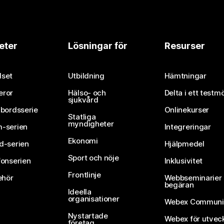
eter
Lösningar för
Resurser
set
Utbildning
Hämtningar
eror
Hälso- och
Delta i ett testm
sjukvård
vbordsserie
Onlinekurser
Statliga
myndigheter
-serien
Integreringar
Ekonomi
d-serien
Hjälpmedel
Sport och nöje
fonserien
Inklusivitet
Frontlinje
ehör
Webbseminarier 
begäran
Ideella
organisationer
Webex Communi
Nystartade
Webex för utvec
företag