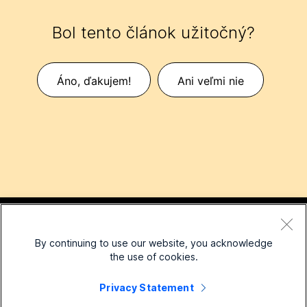
Bol tento článok užitočný?
Áno, ďakujem!
Ani veľmi nie
Malé podniky
By continuing to use our website, you acknowledge
Ceny
Podnik
the use of cookies.
Aplikácia Webex
Webex Suite
Privacy Statement
Zariadenia
Meetings