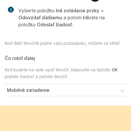
2
Vyberte položku
Iné ovládacie prvky
>
Odovzdať ďalšiemu
a potom kliknite na
položku
Odoslať žiadosť
.
Keď ďalší tlmočník prijme vašu požiadavku, môžete sa stlmiť.
Čo robiť ďalej
Keď budete na rade opäť tlmočiť, klepnutím na tlačidlo
OK
prijmite žiadosť a začnite tlmočiť.
Mobilné zariadenie