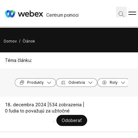
Centrum pomoci
Domov
/
Článok
Téma článku:
Produkty
Odvetvia
Roly
18. decembra 2024 |
534 zobrazenia |
0 ľudia to považujú za užitočné
Odoberať