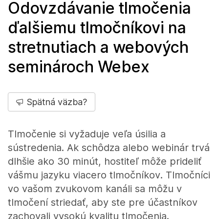
Odovzdávanie tlmočenia
ďalšiemu tlmočníkovi na
stretnutiach a webových
seminároch Webex
Spätná väzba?
Tlmočenie si vyžaduje veľa úsilia a
sústredenia. Ak schôdza alebo webinár trvá
dlhšie ako 30 minút, hostiteľ môže prideliť
vášmu jazyku viacero tlmočníkov. Tlmočníci
vo vašom zvukovom kanáli sa môžu v
tlmočení striedať, aby ste pre účastníkov
zachovali vysokú kvalitu tlmočenia.