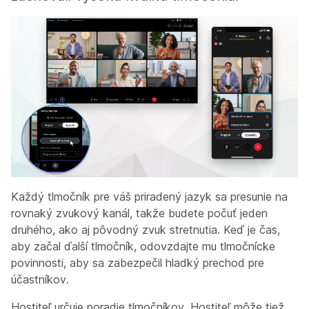
Každý tlmočník pre váš priradený jazyk sa presunie na
rovnaký zvukový kanál, takže budete počuť jeden
druhého, ako aj pôvodný zvuk stretnutia. Keď je čas,
aby začal ďalší tlmočník, odovzdajte mu tlmočnícke
povinnosti, aby sa zabezpečil hladký prechod pre
účastníkov.
Hostiteľ určuje poradie tlmočníkov. Hostiteľ môže tiež