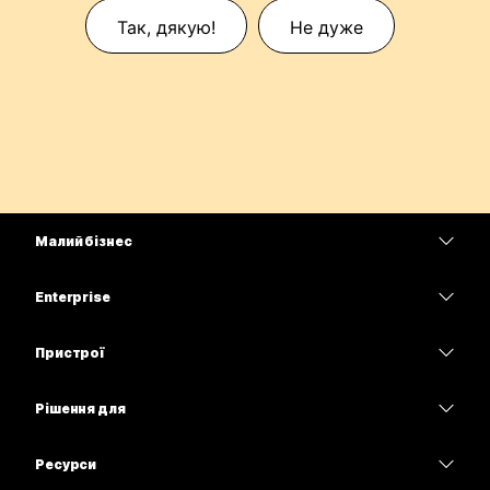
Так, дякую!
Не дуже
Малий бізнес
Тарифи
Enterprise
Програма Webex
Webex Suite
Пристрої
Наради
Calling
Гарнітури
Calling
Рішення для
Наради
Камери
Освітні заклади
Обмін повідомленнями
Обмін повідомленнями
Ресурси
Серія настільних пристроїв
Медичні установи