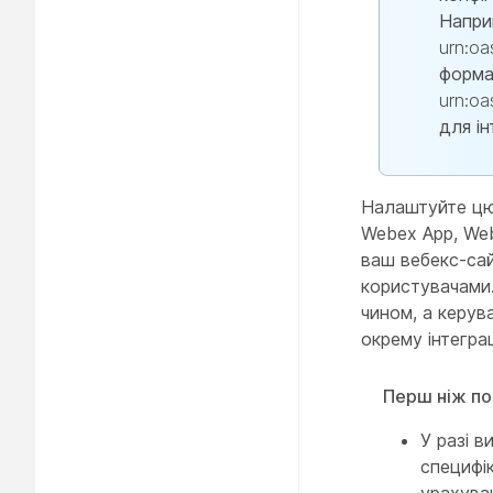
Напри
urn:oa
форма
urn:oa
для ін
Налаштуйте цю 
Webex App, Web
ваш вебекс-сай
користувачами
чином, а керув
окрему інтегра
Перш ніж по
У разі 
специфік