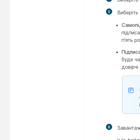
5
Виберіть 
Самопі
підписа
п'ять ро
Підпис
буде ч
довірчі 
6
Завантаж