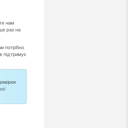
те нам
ше раз на
ам потрібно
е підтримує
еревірки
вої