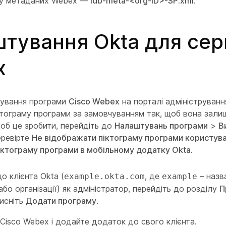
лу метаданих Webex —
idb-meta-<org-ID>-SP.xml
.
тування Okta для серв
x
тування програми
Cisco Webex
на порталі адмініструванн
ктограму програми за замовчуванням так, щоб вона зали
об це зробити, перейдіть до
Налаштувань програми
>
В
еревірте
Не відображати піктограму програми користув
іктограму програми в мобільному додатку Okta
.
до клієнта Okta (
, де
– назв
example.okta.com
example
або організації) як адміністратор, перейдіть до розділу
П
тисніть
Додати програму
.
Cisco Webex
і додайте додаток до свого клієнта.