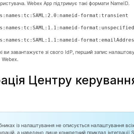
ристувача. Webex App підтримує такі формати NameID.
s:names:tc:SAML:2.0:nameid-format:transient
s:names:tc:SAML:1.1:nameid-format:unspecifie
s:names:tc:SAML:1.1:nameid-format:emailAddre
кі ви завантажуєте зі свого IdP, перший запис налаштов
в Webex.
рація Центру керуванн
ібниках із налаштування не описується налаштування вс
гурацій, а наведено лише конкретний приклад інтеграції 