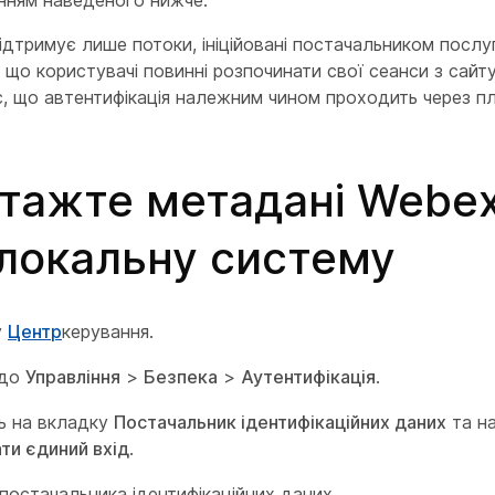
нням наведеного нижче.
ідтримує лише потоки, ініційовані постачальником послуг
 що користувачі повинні розпочинати свої сеанси з сайт
є, що автентифікація належним чином проходить через 
тажте метадані Webex
локальну систему
у
Центр
керування.
 до
Управління
>
Безпека
>
Аутентифікація
.
ь на вкладку
Постачальник ідентифікаційних даних
та на
ти єдиний вхід
.
 постачальника ідентифікаційних даних.