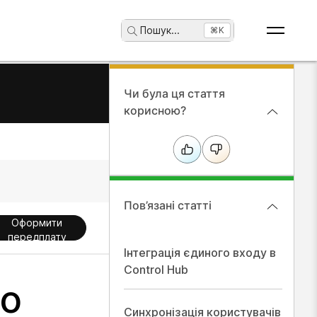
Пошук
...
⌘K
Чи була ця стаття
корисною?
Пов’язані статті
Оформити
передплату
Інтеграція єдиного входу в
Control Hub
го
Синхронізація користувачів