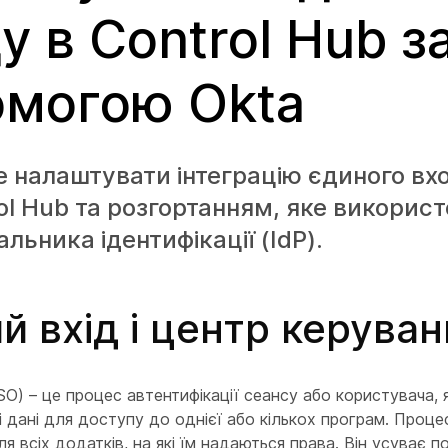
у в Control Hub з
омогою Okta
 налаштувати інтеграцію єдиного вх
ol Hub та розгортанням, яке викорис
льника ідентифікації (IdP).
й вхід і центр керуван
SO) – це процес автентифікації сеансу або користувача, 
і дані для доступу до однієї або кількох програм. Проце
я всіх додатків, на які їм надаються права. Він усуває п