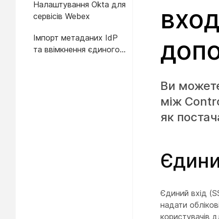
Налаштування Okta для
вход
сервісів Webex
Імпорт метаданих IdP
доп
та ввімкнення єдиного
входу після тесту
Ви можете
між Contr
як постача
Єдини
Єдиний вхід (S
надати обліков
користувачів дл