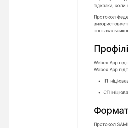
підказки, коли
Протокол феде
використовуєть
постачальником
Профіл
Webex App підт
Webex App підт
ІП ініціюв
СП ініцію
Формат
Протокол SAML 