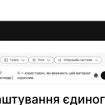
Галузі
Ролі
Операційні системи
7
0 — користувачі, які вважають цей матеріал
еглядів |
корисним
штування єдино