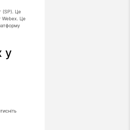
 (SP). Це
у Webex. Це
платформу
 у
тисніть