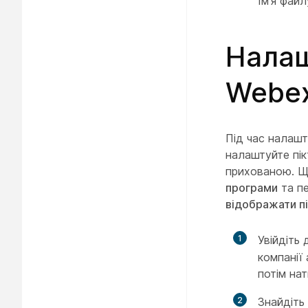
Ім'я фай
Налаш
Webe
Під час налаш
налаштуйте пі
прихованою. Щ
програми
та п
відображати п
1
Увійдіть 
компанії 
потім на
2
Знайдіть