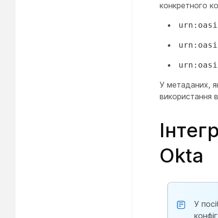
конкретного ко
urn:oasi
urn:oasi
urn:oasi
У метаданих, я
використання 
Інтег
Okta
У пос
конфі