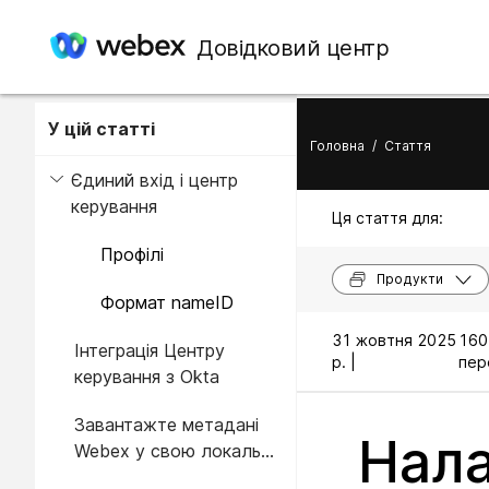
Довідковий центр
У цій статті
Головна
/
Стаття
Єдиний вхід і центр
керування
Ця стаття для:
Профілі
Продукти
Формат nameID
31 жовтня 2025
160
Інтеграція Центру
р. |
пер
керування з Okta
Завантажте метадані
Нала
Webex у свою локальну
систему