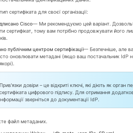
тип сертифіката для своєї організації:
дписано Cisco
— Ми рекомендуємо цей варіант. Дозволь
ти сертифікат, тому вам потрібно продовжувати його ли
ків.
ано публічним центром сертифікації
— Безпечніше, але в
асто оновлювати метадані (якщо ваш постачальник IdP н
якорі).
Прив'язки довіри – це відкриті ключі, які діють як орган п
сертифіката цифрового підпису. Для отримання додатко
інформації зверніться до документації IdP.
те файл метаданих.