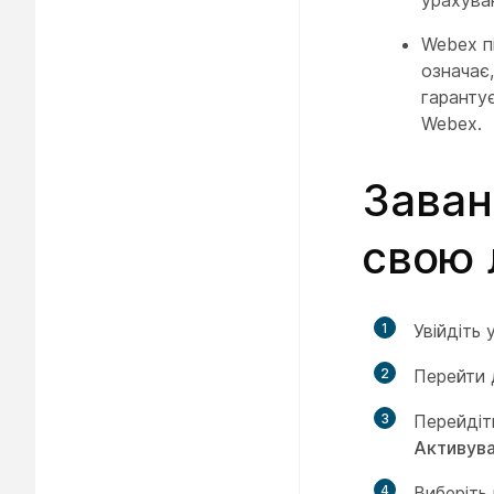
урахува
Webex п
означає,
гаранту
Webex.
Заван
свою 
1
Увійдіть 
2
Перейти
3
Перейдіт
Активува
4
Виберіть