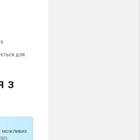
d
ss
ується для
я з
іх можливих
SSO.