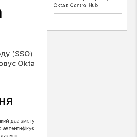
Okta в Control Hub
а
оду (SSO)
товує Okta
ня
який дає змогу
с автентифікує
одальші