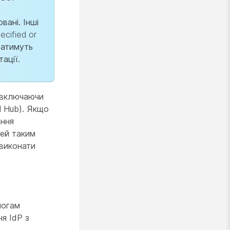
ані. Інші
ecified or
ватимуть
ації.
 (включаючи
l Hub). Якщо
ання
чей таким
 виконати
могам
я IdP з