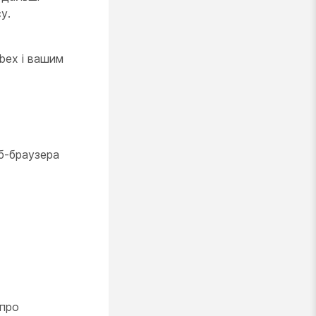
у.
bex і вашим
б-браузера
 про