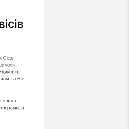
ісів
я Okta
шалася
идимість
ачам
та
Не
а вашої
рограми
, а