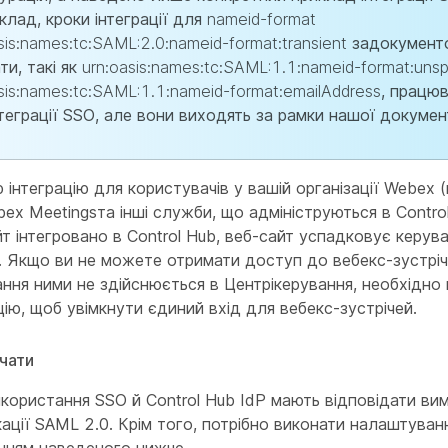
клад, кроки інтеграції для
nameid-format
sis:names:tc:SAML:2.0:nameid-format:transient
задокументов
ти, такі як
urn:oasis:names:tc:SAML:1.1:nameid-format:unsp
sis:names:tc:SAML:1.1:nameid-format:emailAddress
, працю
теграції SSO, але вони виходять за рамки нашої документ
інтеграцію для користувачів у вашій організації Webex
ex Meetingsта інші служби, що адмініструються в Contro
т інтегровано в Control Hub, веб-сайт успадковує керув
. Якщо ви не можете отримати доступ до вебекс-зустрі
ання ними не здійснюється в Центрікерування, необхідно
цію, щоб увімкнути єдиний вхід для вебекс-зустрічей.
чати
використання SSO й Control Hub IdP мають відповідати ви
ації SAML 2.0. Крім того, потрібно виконати налаштуванн