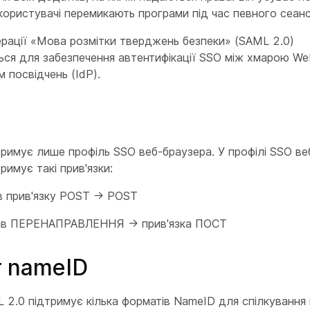
 користувачі перемикають програми під час певного сеанс
рації «Мова розмітки тверджень безпеки» (SAML 2.0)
ся для забезпечення автентифікації SSO між хмарою We
 посвідчень (IdP).
і
римує лише профіль SSO веб-браузера. У профілі SSO ве
римує такі прив'язки:
ав прив'язку POST -> POST
вав ПЕРЕНАПРАВЛЕННЯ -> прив'язка ПОСТ
 nameID
2.0 підтримує кілька форматів NameID для спілкування