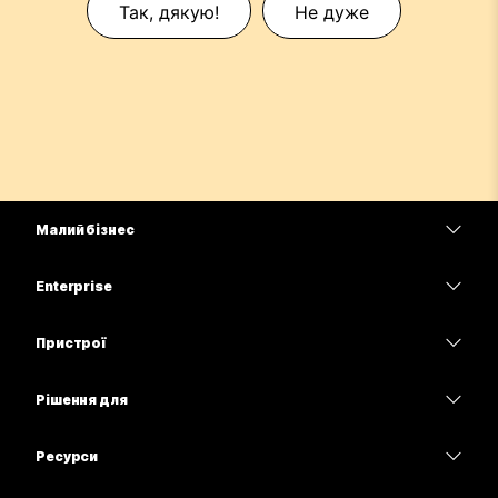
Так, дякую!
Не дуже
Малий бізнес
Тарифи
Enterprise
Програма Webex
Webex Suite
Пристрої
Наради
Calling
Гарнітури
Calling
Рішення для
Наради
Камери
Освітні заклади
Обмін повідомленнями
Обмін повідомленнями
Ресурси
Серія настільних пристроїв
Медичні установи
Спільний доступ до екрана
Завантаження