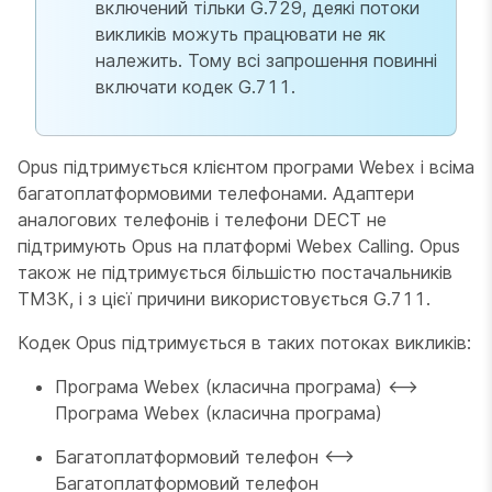
включений тільки G.729, деякі потоки
викликів можуть працювати не як
належить. Тому всі запрошення повинні
включати кодек G.711.
Opus підтримується клієнтом програми Webex і всіма
багатоплатформовими телефонами. Адаптери
аналогових телефонів і телефони DECT не
підтримують Opus на платформі Webex Calling. Opus
також не підтримується більшістю постачальників
ТМЗК, і з цієї причини використовується G.711.
Кодек Opus підтримується в таких потоках викликів:
Програма Webex (класична програма) <—>
Програма Webex (класична програма)
Багатоплатформовий телефон <—>
Багатоплатформовий телефон