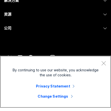
解决方案
Meetings
摄像头
消息传递
教育
消息传递
资源
Desk 系列
屏幕共享
医疗保健
Slido
下载
Room 系列
公司
政府
Webinars
加入测试会议
Board 系列
Cisco
财务
Events
在线课程
Phone 系列
联系技术支持
体育与娱乐
Contact Center
集成
配件
联系销售
一线员工
CPaaS
辅助功能
条款和条件
Webex Blog
非营利组织
安全性
By continuing to use our website, you acknowledge
包容性
隐私权声明
the use of cookies.
Webex 思想领导力
新兴公司
Control Hub
Cookie
直播和点播网络研讨会
Privacy Statement
Webex 商店
商标
混合式工作
Webex 社区
©
2026
Cisco 和/或其附属公司。保留所有权利。
职业
Change Settings
Webex 开发人员
新闻和创新