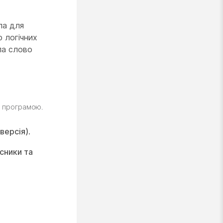
ла для
 логічних
ла слово
з програмою.
версія)
.
сники та