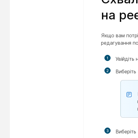
на ре
Якщо вам потрі
редагування по
1
Увійдіть 
2
Виберіть
3
Виберіть