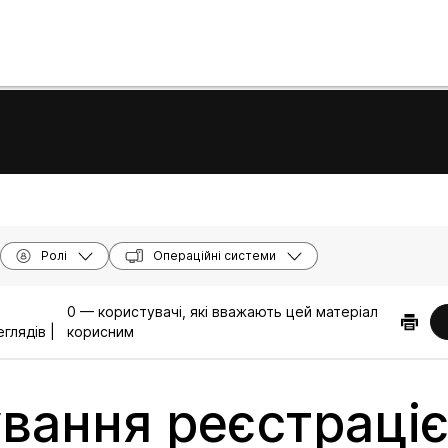
Ролі
Операційні системи
0 — користувачі, які вважають цей матеріал
глядів |
корисним
вання реєстраці