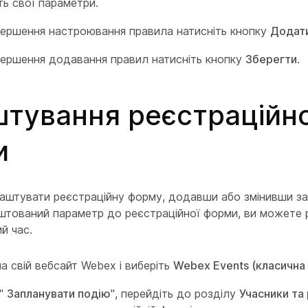
ть свої параметри.
вершення настроювання правила натисніть кнопку
Додат
вершення додавання правил натисніть кнопку
Зберегти
.
тування реєстраційно
и
аштувати реєстраційну форму, додавши або змінивши за
тований параметр до реєстраційної форми, ви можете 
й час.
на свій вебсайт Webex і виберіть
Webex Events (класична 
 "
Запланувати подію
", перейдіть до розділу
Учасники та