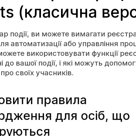
ts (класична верс
ар події, ви можете вимагати реєстра
ля автоматизації або управління пр
 можете використовувати функції реєс
і до вашої події, і які можуть допомо
 про своїх учасників.
овити правила
рдження для осіб, що
руються