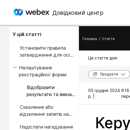
Довідковий центр
У цій статті
Головна
/
Стаття
Установити правила
затвердження для осіб,
Ця стаття для:
що реєструються
Налаштування
реєстраційної форми
Продукти
Відобразити
05 грудня 2024
916
результати та імена
р. |
пере
компаній у списку
Схвалення або
відвідувачів
відхилення запитів на
Керу
реєстрацію
Надіслати нагадування