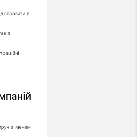
відобразити в
ення
траційні
омпаній
оруч з іменем