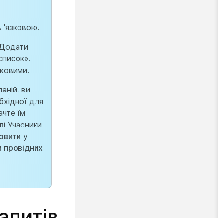
 'язковою.
Додати
список».
зковими.
аній, ви
бхідної для
ачте їм
лі
Учасники
овити
у
и провідних
апитів