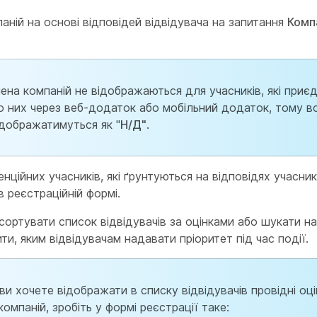
аній на основі відповідей відвідувача на запитання
Компа
мена компаній не відображаються для учасників, які приє
о них через веб-додаток або мобільний додаток, тому в
ідображатимуться як "
Н/Д"
.
енційних учасників, які ґрунтуються на відповідях учасник
в реєстраційній формі.
ортувати список відвідувачів за оцінками або шукати на
ти, яким відвідувачам надавати пріоритет під час події.
и хочете відображати в списку відвідувачів провідні оці
компаній, зробіть у формі реєстрації таке: