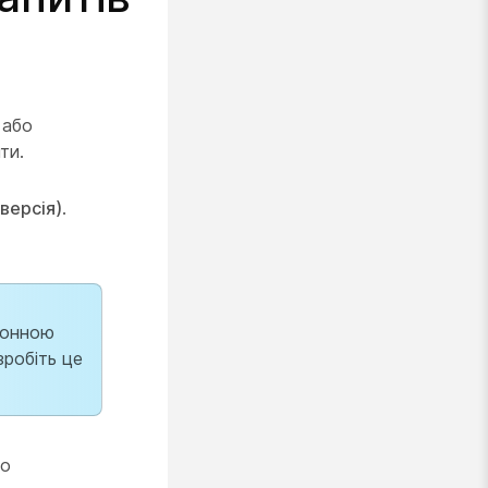
 або
ти.
версія)
.
ронною
зробіть це
до