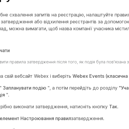
бне схвалення запитів на реєстрацію, налаштуйте прави
 затвердження або відхилення реєстрантів за допомогою
лад, можна вимагати, щоб назва компанії учасника місти
чати
ити правила затвердження після того, як подія була пов'язана 
на свій вебсайт Webex і виберіть
Webex Events (класична 
 "
Запланувати подію
", а потім перейдіть до розділу
"Уча
ія
".
рібно виконати затвердження, натисніть кнопку
Так
.
елемент Настроювання правил
затвердження.