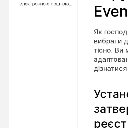
електронною поштою
Even
особам, що
реєструються
Як господ
вибрати д
тісно. Ви
адаптован
дізнатися
Устан
затве
реєст