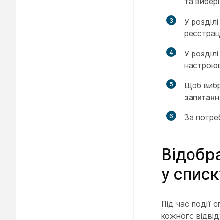
та вибер
3
У розділ
реєстрац
4
У розділ
настроюв
5
Щоб вибр
запитанн
6
За потреб
Відобра
у списк
Під час події с
кожного відвід