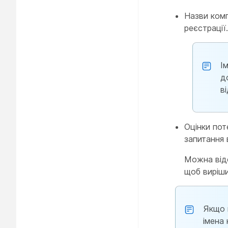
Назви комп
реєстрації.
І
д
в
Оцінки пот
запитання 
Можна відс
щоб виріши
Якщо в
імена 