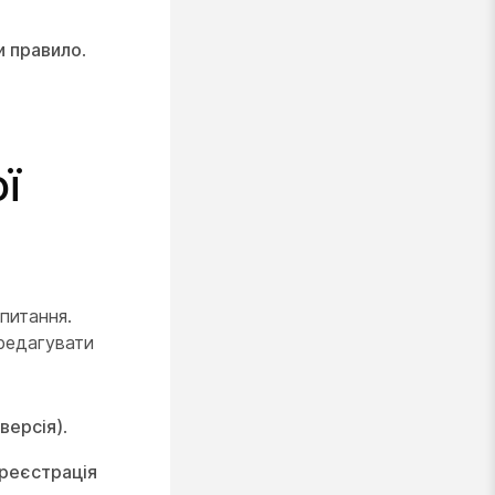
и правило
.
ї
питання.
редагувати
версія)
.
 реєстрація