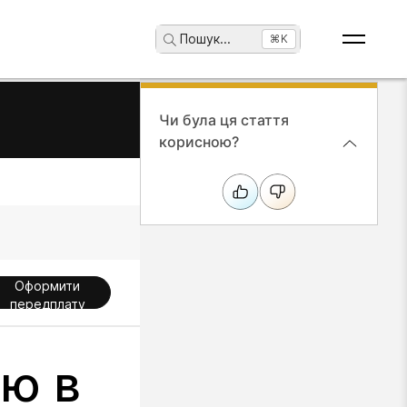
Пошук
...
⌘K
Чи була ця стаття
корисною?
Оформити
передплату
єю в