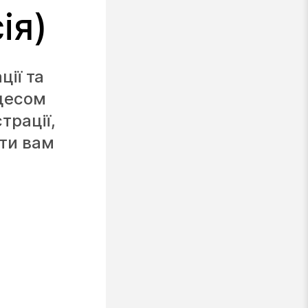
ія)
ції та
оцесом
трації,
гти вам