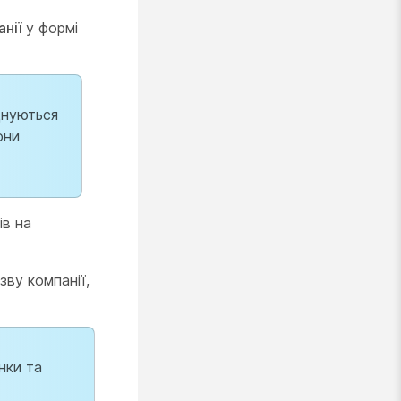
нії
у формі
днуються
они
ів на
зву компанії,
нки та