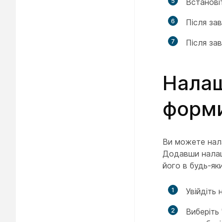
5
Встанові
6
Після за
7
Після за
Налаш
форм
Ви можете нал
Додавши налаш
його в будь-яки
1
Увійдіть 
2
Виберіть