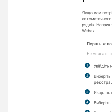
Якщо вам потрі
автоматичного
рядків. Наприк
Webex.
Перш ніж по
Не можна онов
1
Увійдіть 
2
Виберіть
реєстрац
3
Якщо пот
4
Виберіть