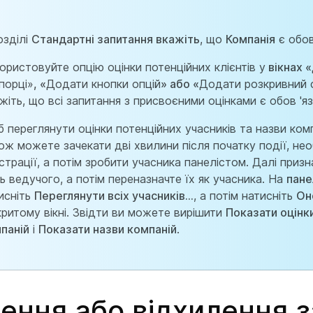
озділі
Стандартні запитання вкажіть
, що
Компанія
є обов
ористовуйте опцію оцінки потенційних клієнтів у
вікнах «
порці»
, «
Додати кнопки опцій
» або «
Додати розкривний 
жіть, що всі запитання з присвоєними оцінками є обов 'я
 переглянути оцінки потенційних учасників та назви комп
ож можете зачекати дві хвилини після початку події, нео
страції, а потім зробити учасника панелістом. Далі призн
ь ведучого, а потім переназначте їх як учасника. На
пане
исніть
Переглянути всіх учасників...
, а потім натисніть
Он
критому вікні. Звідти ви можете вирішити
Показати оцінк
паній
і
Показати назви компаній
.
ення або відхилення з