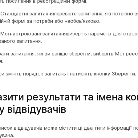
іть посилання в реєстраційній
формі
.
і
Стандартні запитання
перевірте запитання, які потрібно 
ійній формі за потреби або необов'язково.
і
Мої настроювані запитання
виберіть параметр для створ
аного запитання.
ати запитання, які ви раніше зберегли, виберіть Мої
реєс
я
.
и змініть порядок запитань і натисніть кнопку
Зберегти
.
зити результати та імена к
у відвідувачів
писок відвідувачів може містити ці два типи інформації п
увача.