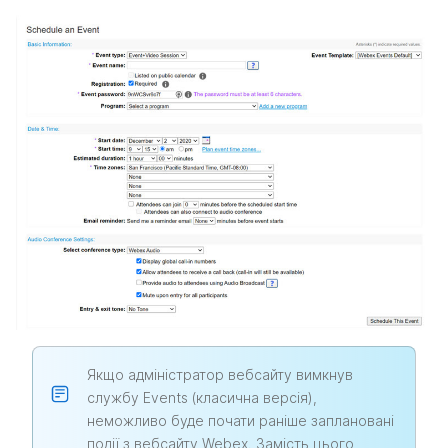
Якщо адміністратор вебсайту вимкнув
службу Events (класична версія),
неможливо буде почати раніше заплановані
події з вебсайту Webex. Замість цього