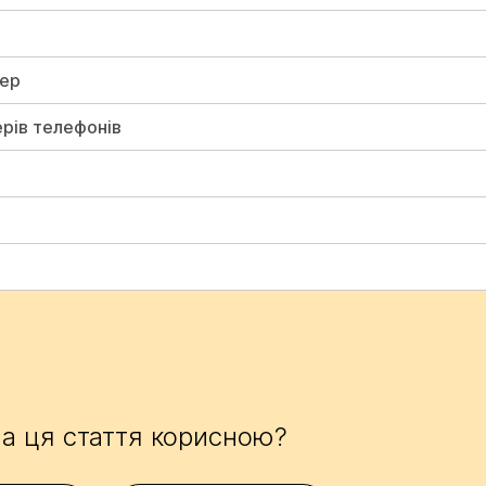
мер
рів телефонів
а ця стаття корисною?