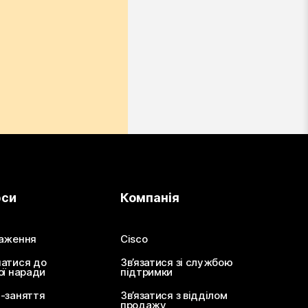
рси
Компанія
аження
Cisco
атися до
Зв’язатися зі службою
ої наради
підтримки
-заняття
Зв’язатися з відділом
продажу