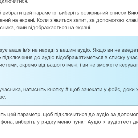
дключитися.
 вибрати цей параметр, виберіть розкривний список
Вик
аний на екрані. Коли з'явиться запит, за допомогою кла
сника, який відображається на екрані.
язує ваше ім’я на нараді з вашим аудіо. Якщо ви не введе
е підключення до аудіо відображатиметься в списку учас
теми, окремо від вашого імені, і ви не зможете керуват
часника, натисніть кнопку # щоб зачекати у фойє, доки х
ас.
іть цей параметр, щоб підключитися до аудіо за допомо
фона, виберіть у
рядку меню пункт Аудіо
>
аудіотест д