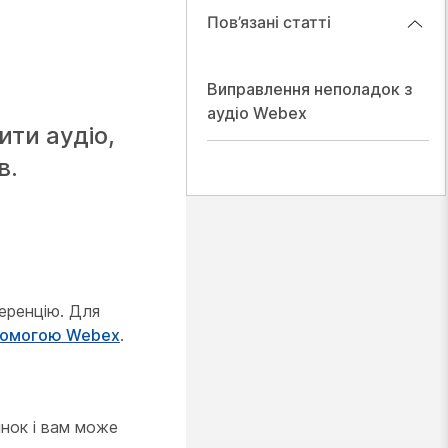
Пов’язані статті
Виправлення неполадок з
аудіо Webex
ити аудіо,
в.
ференцію. Для
опомогою Webex
.
інок і вам може