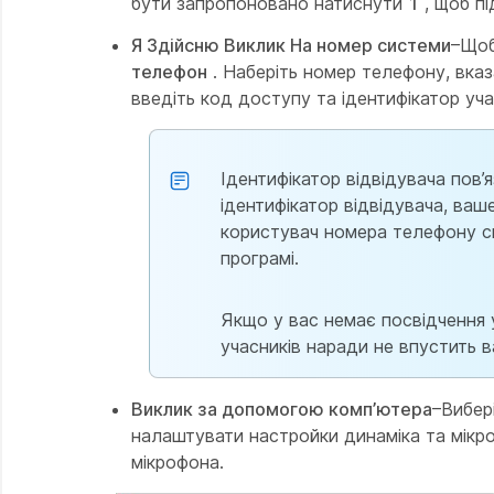
бути запропоновано натиснути
1
, щоб пі
Я Здійсню Виклик На номер системи
–Щоб
телефон
. Наберіть номер телефону, вказ
введіть код доступу та ідентифікатор уча
Ідентифікатор відвідувача пов’
ідентифікатор відвідувача, ваш
користувач номера телефону сис
програмі.
Якщо у вас немає посвідчення у
учасників наради не впустить в
Виклик за допомогою комп’ютера
–Вибер
налаштувати настройки динаміка та мікро
мікрофона.