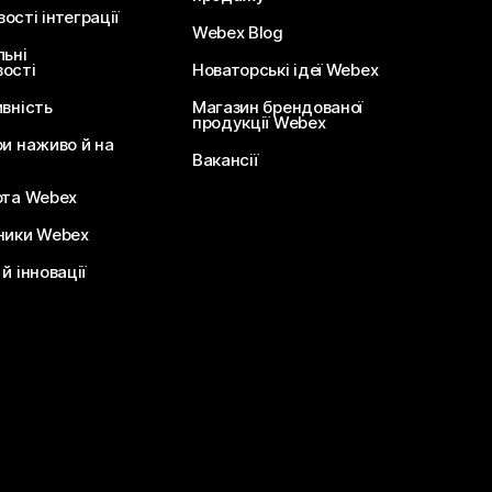
сті інтеграції
Webex Blog
льні
ості
Новаторські ідеї Webex
ивність
Магазин брендованої
продукції Webex
ри наживо й на
Вакансії
ота Webex
ники Webex
й інновації