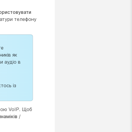
ористовувати
віатури телефону
те
ників як
и аудіо в
тось із
гою VoIP. Щоб
инаміків
/