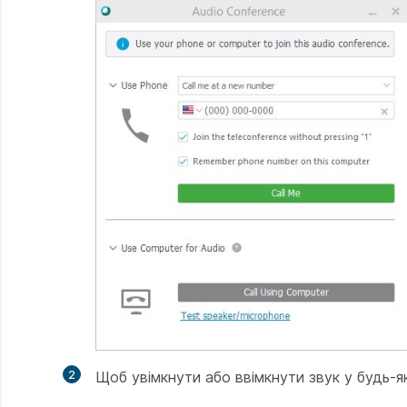
2
Щоб увімкнути або ввімкнути звук у будь-як