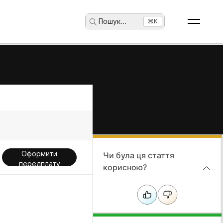
Пошук
...
⌘K
Оформити
Чи була ця стаття
передплату
корисною?