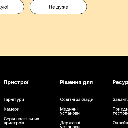
кую!
Не дуже
Пристрої
Рішення для
Ресу
Гарнітури
Освітні заклади
Завант
Камери
Медичні
Приєдн
установи
тестов
Серія настільних
пристроїв
Державні
Онлайн
установи