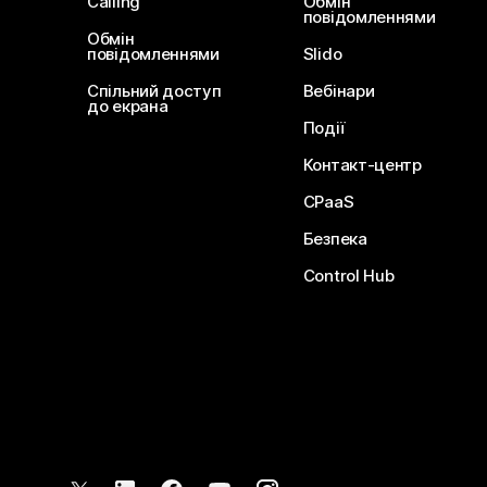
Calling
Обмін
повідомленнями
Обмін
повідомленнями
Slido
Спільний доступ
Вебінари
до екрана
Події
Контакт-центр
CPaaS
Безпека
Control Hub