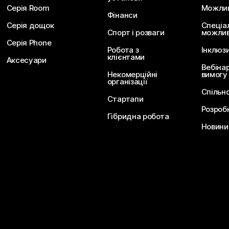
Серія Room
Можливо
Фінанси
Серія дощок
Спеціа
Спорт і розваги
можлив
Серія Phone
Робота з
Інклюз
клієнтами
Аксесуари
Вебіна
Некомерційні
вимогу
організації
Спільн
Стартапи
Розроб
Гібридна робота
Новини 