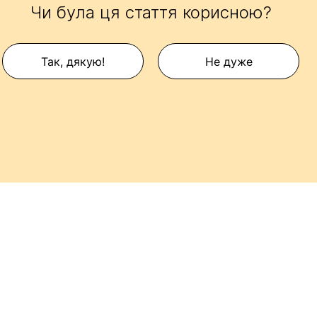
Чи була ця стаття корисною?
Так, дякую!
Не дуже