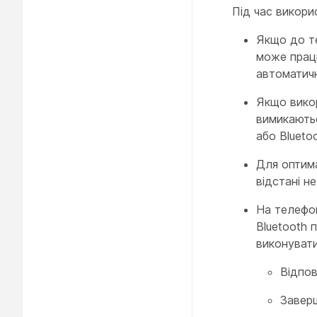
Під час викори
Якщо до те
може працю
автоматич
Якщо викор
вимикаютьс
або Blueto
Для оптима
відстані н
На телефон
Bluetooth 
виконувати 
Відпов
Завер