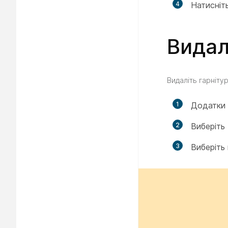
4
Натисніт
Видал
Видаліть гарніту
1
Додатки
2
Виберіть
3
Виберіть 