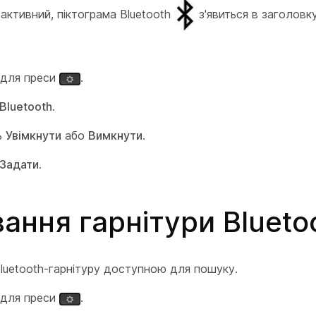
 активний, піктограма Bluetooth
з'явиться в заголовк
 для преси
.
Bluetooth
.
ь
Увімкнути
або
Вимкнути
.
Задати
.
ання гарнітури Blueto
Bluetooth-гарнітуру доступною для пошуку.
 для преси
.