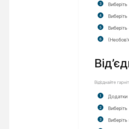
3
Виберіть
4
Виберіть
5
Виберіть
6
(Необов'я
Від’є
Від’єднайте гарні
1
Додатки
2
Виберіть
3
Виберіть 