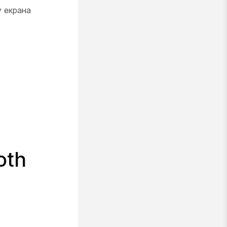
у екрана
oth