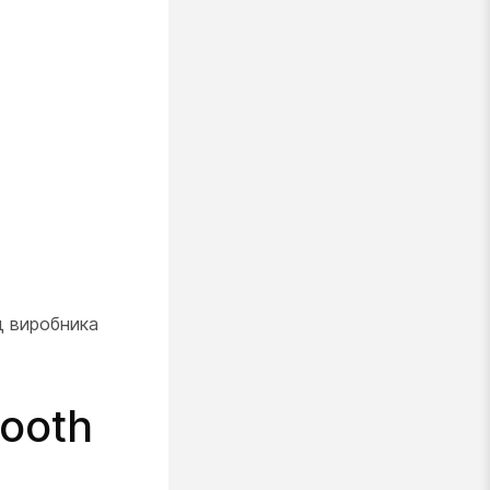
д виробника
tooth