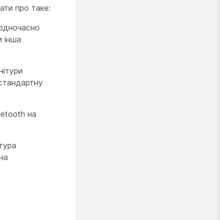
ати про таке:
 одночасно
и інша
нітури
 стандартну
etooth на
ітура
на