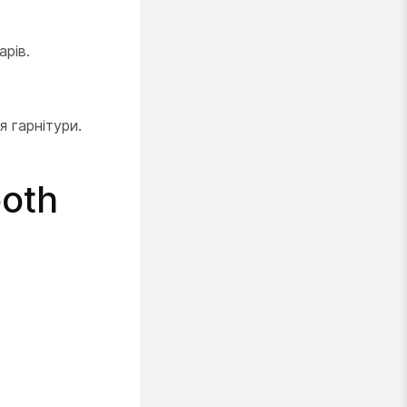
рів.
я гарнітури.
ooth