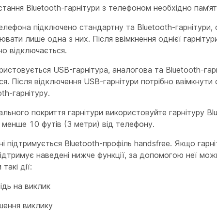
стання Bluetooth-гарнітури з телефоном необхідно пам’ят
лефона підключено стандартну та Bluetooth-гарнітури,
вати лише одна з них. Після ввімкнення однієї гарнітур
но відключається.
истовується USB-гарнітура, аналогова та Bluetooth-гар
я. Після відключення USB-гарнітури потрібно ввімкнути
oth-гарнітуру.
льного покриття гарнітури використовуйте гарнітуру Blu
е менше 10 футів (3 метри) від телефону.
і підтримується Bluetooth-профіль handsfree. Якщо гарн
підтримує наведені нижче функції, за допомогою неї мож
такі дії:
ідь на виклик
шення виклику