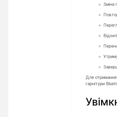
Зміна 
Повто
Перегл
Відхил
Перен
Утриму
Заверш
Для отримання 
гарнітури Bluet
Увімк