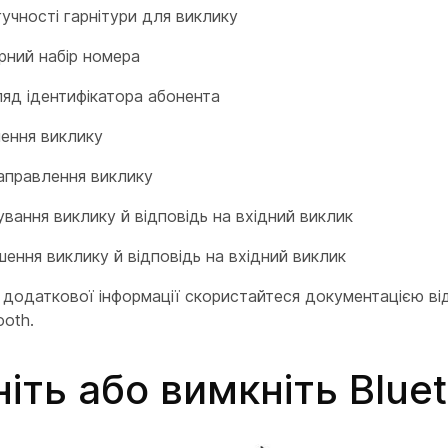
гучності гарнітури для виклику
рний набір номера
яд ідентифікатора абонента
ення виклику
аправлення виклику
вання виклику й відповідь на вхідний виклик
ення виклику й відповідь на вхідний виклик
додаткової інформації скористайтеся документацією ві
ooth.
ніть або вимкніть Blue