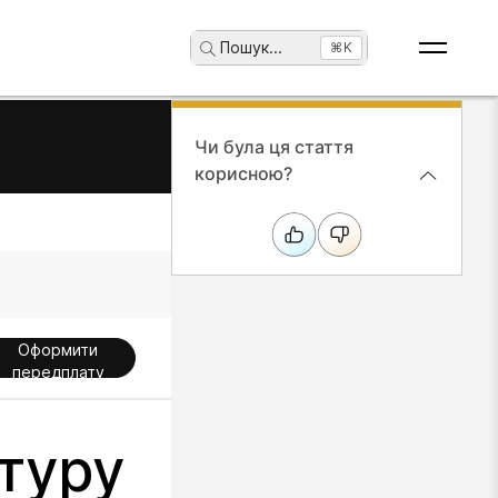
Пошук
...
⌘K
Чи була ця стаття
корисною?
Оформити
передплату
туру