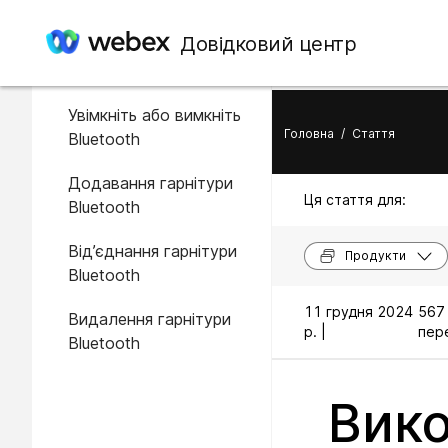
У цій статті
Довідковий центр
Гарнітури Bluetooth
Увімкніть або вимкніть
Головна
/
Стаття
Bluetooth
Додавання гарнітури
Ця стаття для:
Bluetooth
Від’єднання гарнітури
Продукти
Bluetooth
11 грудня 2024
567
Видалення гарнітури
р. |
пере
Bluetooth
Вико