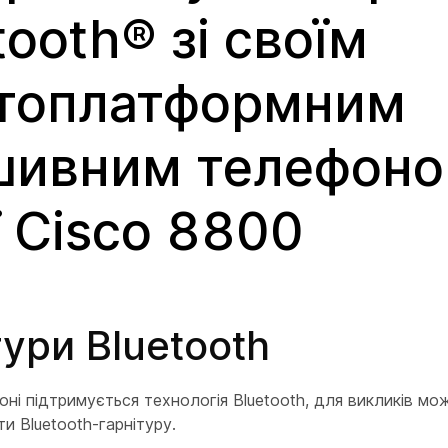
tooth® зі своїм
атоплатформним
шивним телефон
ї Cisco 8800
тури Bluetooth
ні підтримується технологія Bluetooth, для викликів мо
и Bluetooth-гарнітуру.