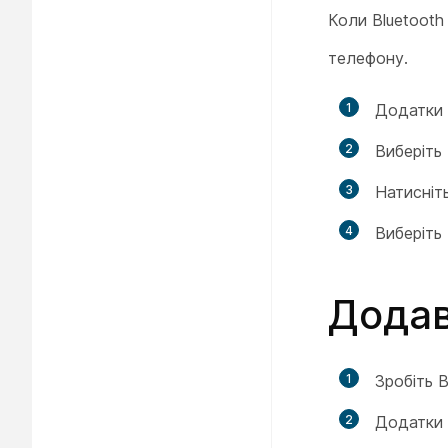
Коли Bluetooth
телефону.
1
Додатки
2
Виберіть
3
Натисніт
4
Виберіть
Додав
1
Зробіть 
2
Додатки