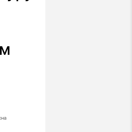
ом
жна