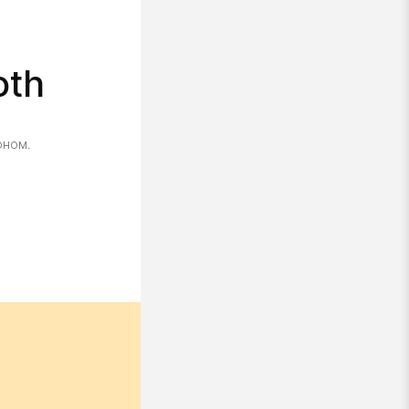
oth
оном.