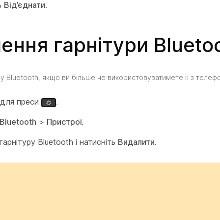
ь
Від’єднати
.
ення гарнітури Blueto
ру Bluetooth, якщо ви більше не використовуватимете її з телеф
 для преси
.
Bluetooth
>
Пристрої
.
гарнітуру Bluetooth і натисніть
Видалити
.