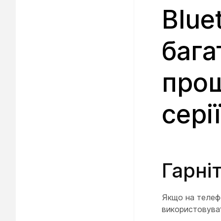
Blue
баг
про
сері
Гарні
Якщо на телефо
використовуват