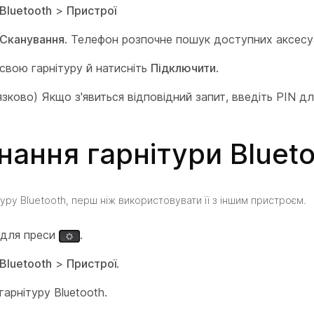
Bluetooth
>
Пристрої
Сканування
. Телефон розпочне пошук доступних аксесуа
 свою гарнітуру й натисніть
Підключити
.
зково) Якщо з'явиться відповідний запит, введіть PIN дл
днання гарнітури Bluet
туру Bluetooth, перш ніж використовувати її з іншим пристроєм.
 для преси
.
Bluetooth
>
Пристрої
.
гарнітуру Bluetooth.