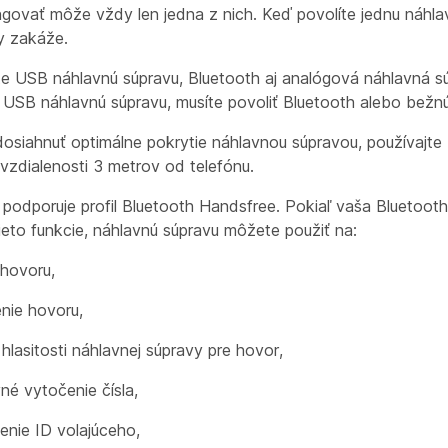
ngovať môže vždy len jedna z nich. Keď povolíte jednu náhla
y zakáže.
te USB náhlavnú súpravu, Bluetooth aj analógová náhlavná 
 USB náhlavnú súpravu, musíte povoliť Bluetooth alebo bežn
osiahnuť optimálne pokrytie náhlavnou súpravou, používajte
vzdialenosti 3 metrov od telefónu.
 podporuje profil Bluetooth Handsfree. Pokiaľ vaša Bluetoot
ieto funkcie, náhlavnú súpravu môžete použiť na:
e hovoru,
nie hovoru,
hlasitosti náhlavnej súpravy pre hovor,
né vytočenie čísla,
enie ID volajúceho,