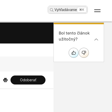
Vyhľadávanie
...
⌘K
Bol tento článok
užitočný?
Odoberať