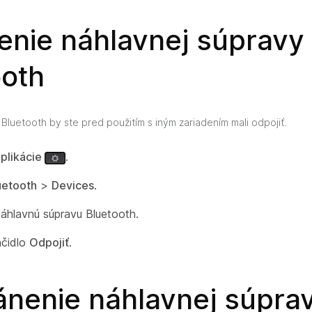
enie náhlavnej súpravy
ooth
Bluetooth by ste pred použitím s iným zariadením mali odpojiť.
plikácie
.
uetooth
>
Devices
.
áhlavnú súpravu Bluetooth.
ačidlo
Odpojiť
.
ánenie náhlavnej súpra