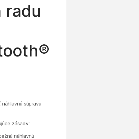
 radu
tooth®
ť náhlavnú súpravu
ujúce zásady:
 bežnú náhlavnú