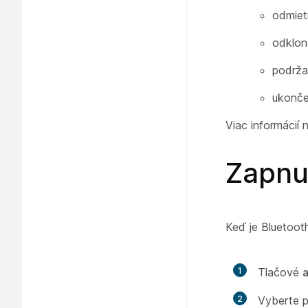
odmiet
odklon
podrža
ukonče
Viac informácií
Zapnut
Keď je Bluetoot
1
Tlačové
a
2
Vyberte 