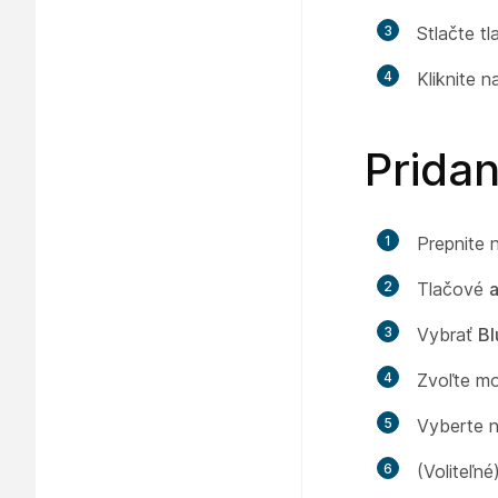
3
Stlačte tl
4
Kliknite 
Pridan
1
Prepnite 
2
Tlačové
a
3
Vybrať
Bl
4
Zvoľte m
5
Vyberte n
6
(Voliteľn