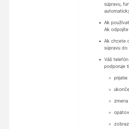
súpravu, fu
automatick
Ak používa
Ak odpojíte
Ak chcete d
súpravu do 
Váš telefón
podporuje t
prijati
ukonče
zmena 
opätov
zobraz