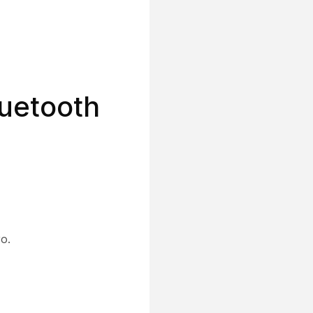
luetooth
o.