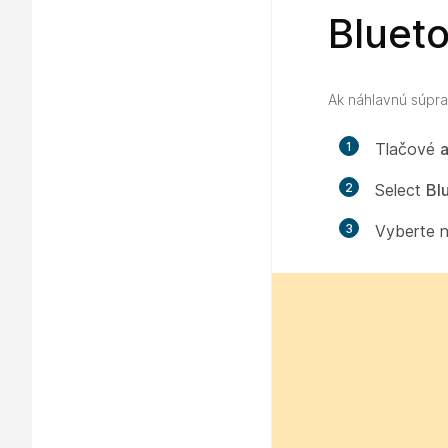
Bluet
Ak náhlavnú súpra
1
Tlačové
a
2
Select
Bl
3
Vyberte n