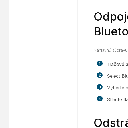
Odpoj
Bluet
Náhlavnú súpravu 
1
Tlačové
a
2
Select
Bl
3
Vyberte n
4
Stlačte tl
Odstr