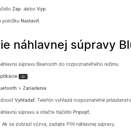
ačidlo
Zap.
alebo
Vyp.
na položku
Nastaviť
.
ie náhlavnej súpravy B
náhlavnú súpravu Bluetooth do rozpoznateľného režimu.
plikácie
.
uetooth
>
Zariadenia
ožnosť
Vyhľadať
. Telefón vyhľadá rozpoznateľné príslušenstv
áhlavnú súpravu a stlačte tlačidlo
Pripojiť
.
é) Ak sa zobrazí výzva, zadajte PIN náhlavnej súpravy.