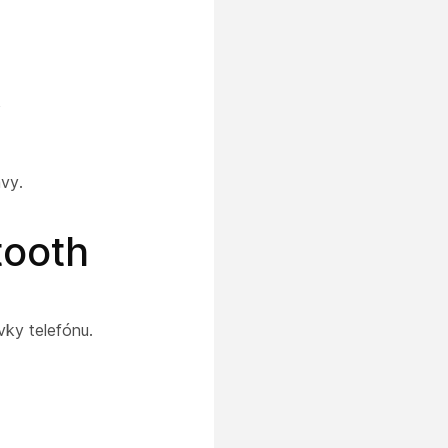
,
avy.
tooth
vky telefónu.