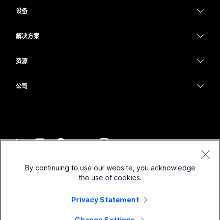
Webex Suite
设备
Meetings
Calling
头戴式耳机
Calling
解决方案
Meetings
摄像头
教育
消息传递
消息传递
资源
Desk 系列
医疗保健
屏幕共享
下载
Slido
Room 系列
公司
政府
加入测试会议
Webinars
Cisco
Board 系列
财务
在线课程
Events
联系技术支持
Phone 系列
体育与娱乐
集成
Contact Center
联系销售
配件
一线员工
辅助功能
CPaaS
条款和条件
Webex Blog
By continuing to use our website, you acknowledge
非营利组织
隐私权声明
包容性
安全性
the use of cookies.
Webex 思想领导力
Cookie
新兴公司
直播和点播网络研讨会
Control Hub
Webex 商店
Privacy Statement
商标
混合式工作
Webex 社区
©
2026
Cisco 和/或其附属公司。保留所有权利。
职业
Change Settings