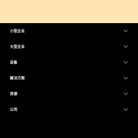
小型企业
定价
大型企业
Webex 应用程序
Webex Suite
设备
Meetings
Calling
头戴式耳机
Calling
解决方案
Meetings
摄像头
教育
消息传递
消息传递
资源
Desk 系列
医疗保健
屏幕共享
下载
Slido
Room 系列
公司
政府
加入测试会议
Webinars
Cisco
Board 系列
财务
在线课程
Events
联系技术支持
Phone 系列
体育与娱乐