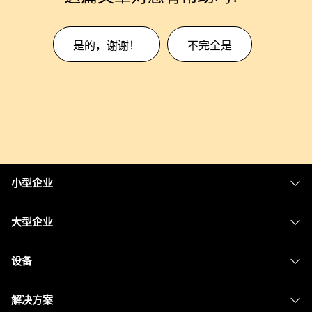
是的，谢谢！
不完全是
小型企业
定价
大型企业
Webex 应用程序
Webex Suite
设备
Meetings
Calling
头戴式耳机
Calling
解决方案
Meetings