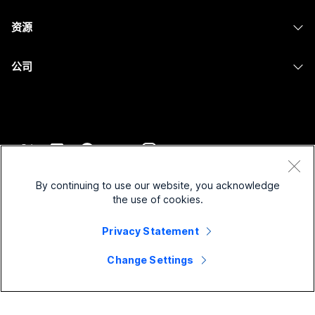
摄像头
消息传递
教育
消息传递
资源
Desk 系列
屏幕共享
医疗保健
Slido
下载
Room 系列
公司
政府
Webinars
加入测试会议
Board 系列
Cisco
财务
Events
在线课程
Phone 系列
联系技术支持
体育与娱乐
Contact Center
集成
配件
联系销售
一线员工
CPaaS
辅助功能
条款和条件
Webex Blog
非营利组织
安全性
By continuing to use our website, you acknowledge
包容性
隐私权声明
the use of cookies.
Webex 思想领导力
新兴公司
Control Hub
Cookie
直播和点播网络研讨会
Privacy Statement
Webex 商店
商标
混合式工作
Webex 社区
©
2026
Cisco 和/或其附属公司。保留所有权利。
职业
Change Settings
Webex 开发人员
新闻和创新