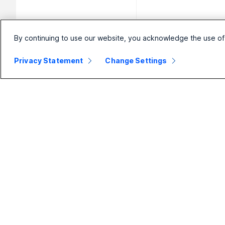
By continuing to use our website, you acknowledge the use of
Privacy Statement
Change Settings
小型企業
企業
定價
Webex Suite
Webex 應用程式
Calling
Meetings
Meetings
Calling
Messaging
Messaging
Slido
螢幕共用
Webinars
Events