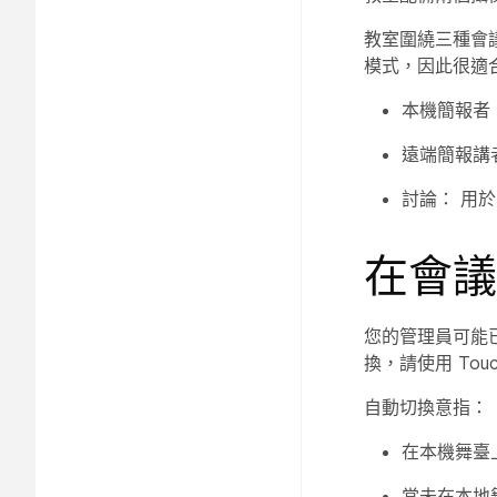
教室圍繞三種會
模式，因此很適
本機簡報者
遠端簡報講
討論：
用於
在會議
您的管理員可能
換，請使用 To
自動切換意指：
在本機舞臺
當未在本地