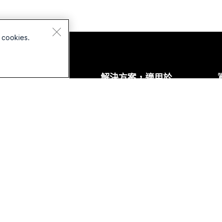
 cookies.
裝置
解決方案，適用於
耳機
教育
攝影機
醫療保健
Desk 系列
政府
Room 系列
財務
Board 系列
運動與娛樂
電話系列
前線
配件
非營利