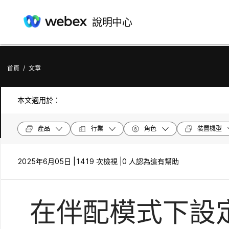
說明中心
首頁
/
文章
本文適用於：
產品
行業
角色
裝置機型
2025年6月05日 |
1419 次檢視 |
0 人認為這有幫助
在伴配模式下設定 B