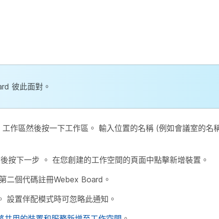
rd 彼此面對。
至
工作區
然後按一下
工作區
。 輸入位置的名稱 (例如會議室的名
然後按下一步
。 在您創建的工作空間的頁面中點擊
新增裝置
。
個代碼註冊Webex Board。
。 設置伴配模式時可忽略此通知。
將共用的裝置和服務新增至工作空間
。