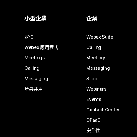
小型企業
企業
定價
Webex Suite
Webex 應用程式
Calling
Meetings
Meetings
Calling
Messaging
Messaging
Slido
螢幕共用
Webinars
Events
Contact Center
CPaaS
安全性