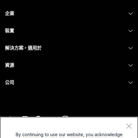
定價
企業
Webex 應用程式
Webex Suite
裝置
Meetings
Calling
耳機
Calling
解決方案，適用於
Meetings
攝影機
Messaging
教育
Messaging
資源
Desk 系列
螢幕共用
醫療保健
Slido
下載
Room 系列
公司
政府
Webinars
加入測驗會議
Board 系列
Cisco
財務
Events
線上課程
電話系列
聯絡技術支援
運動與娛樂
Contact Center
整合
配件
聯絡銷售人員
前線
CPaaS
協助工具
條款和條件
Webex 部落格
非營利
安全性
By continuing to use our website, you acknowledge
包容性
隱私權聲明