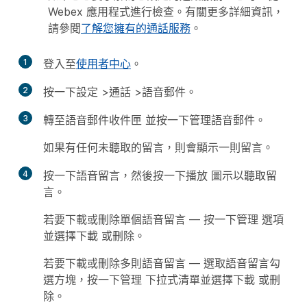
Webex 應用程式進行檢查。有關更多詳細資訊，
請參閱
了解您擁有的通話服務
。
1
登入至
使用者中心
。
2
按一下
設定
>
通話
>
語音郵件
。
3
轉至
語音郵件收件匣
並按一下
管理語音郵件
。
如果有任何未聽取的留言，則會顯示一則留言。
4
按一下語音留言，然後按一下
播放
圖示以聽取留
言。
若要下載或刪除單個語音留言 — 按一下
管理
選項
並選擇
下載
或
刪除
。
若要下載或刪除多則語音留言 — 選取語音留言勾
選方塊，按一下
管理
下拉式清單並選擇
下載
或
刪
除
。