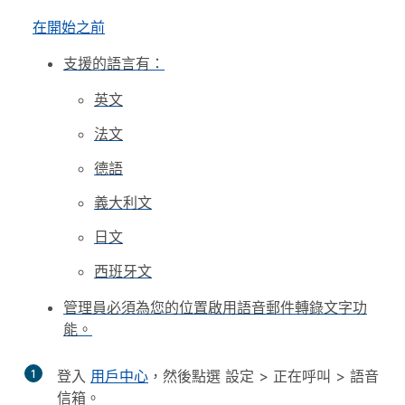
在開始之前
支援的語言有：
英文
法文
德語
義大利文
日文
西班牙文
管理員必須為您的位置啟用語音郵件轉錄文字功
能。
1
登入
用戶中心
，然後點選
設定
>
正在呼叫
>
語音
信箱
。