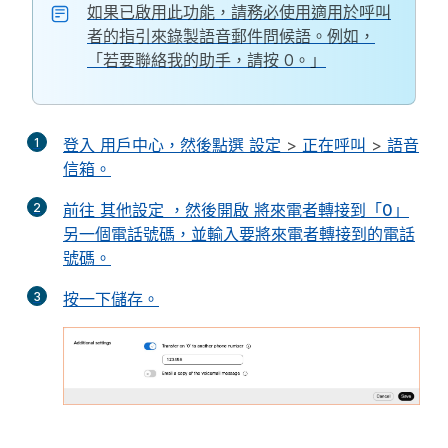
如果已啟用此功能，請務必使用適用於呼叫
者的指引來錄製語音郵件問候語。例如，
「若要聯絡我的助手，請按 0。」
1
登入
用戶中心
，然後點選
設定
>
正在呼叫
>
語音
信箱
。
2
前往
其他設定
，然後開啟
將來電者轉接到「0」
另一個電話號碼
，並輸入要將來電者轉接到的電話
號碼。
3
按一下
儲存
。