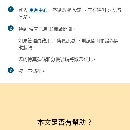
1
登入
用戶中心
，然後點選
設定
>
正在呼叫
>
語音
信箱
。
2
轉到
傳真訊息
並開啟開關。
如果管理員啟用了
傳真訊息
，則該開關預設為開
啟狀態。
您的傳真號碼和分機號碼將顯示在此。
3
按一下
儲存
。
本文是否有幫助？