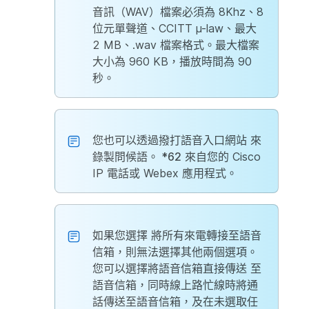
音訊（WAV）檔案必須為 8Khz、8
位元單聲道、CCITT µ-law、最大
2 MB、.wav 檔案格式。最大檔案
大小為 960 KB，播放時間為 90
秒。
您也可以透過撥打語音入口網站
來
錄製問候語。 *62
來自您的 Cisco
IP 電話或 Webex 應用程式。
如果您選擇
將所有來電轉接至語音
信箱
，則無法選擇其他兩個選項。
您可以選擇將語音信箱直接傳送
至
語音信箱，同時線上路忙線時將通
話傳送至語音信箱，及在未選取任