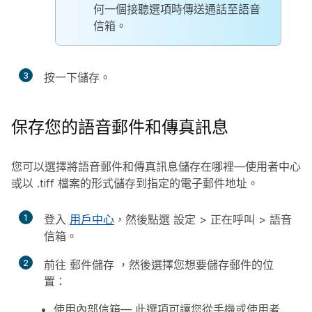
何一個接聽選項時傳送通話至語音
信箱。
3
按一下
儲存
。
保存您的語音郵件和傳真訊息
您可以選擇將語音郵件和傳真訊息儲存在哪裡—使用者中心
或以 .tiff 檔案的形式儲存到指定的電子郵件地址。
1
登入
用戶中心
，然後點選
設定
>
正在呼叫
>
語音
信箱
。
2
前往
郵件儲存
，然後選擇您想要儲存郵件的位
置：
使用內部信箱
— 此選項可讓您從手機或使用者