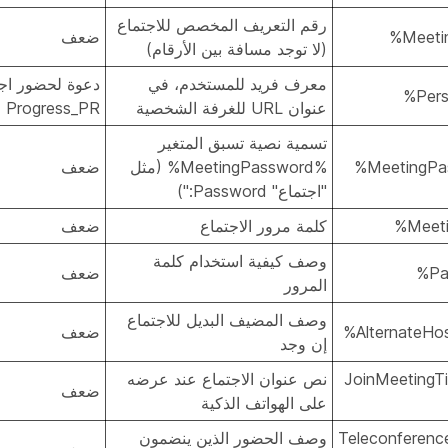
رقم التعريف المخصص للاجتماع
ضعف
(لا توجد مسافة بين الأرقام)
معرف فريد للمستخدم، في
دعوة لحضور اج
عنوان URL للغرفة الشخصية
Progress_PR (أدوات الإنتاجية)
تسمية نصية تسبق المتغير
%MeetingPassword% (مثل
ضعف
"اجتماع" Password:")
كلمة مرور الاجتماع
ضعف
وصف كيفية استخدام كلمة
ضعف
المرور
وصف المضيف البديل للاجتماع
ضعف
إن وجد
%JoinMeetingT
نص عنوان الاجتماع عند عرضه
ضعف
على الهواتف الذكية
%Teleconferen
وصف الحضور الذين ينضمون