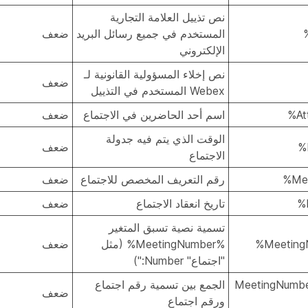
نص تذييل العلامة التجارية
المستخدم في جميع رسائل البريد
ضعف
الإلكتروني
نص إخلاء المسؤولية القانونية لـ
ضعف
Webex المستخدم في التذييل
اسم أحد الحاضرين في الاجتماع
ضعف
الوقت الذي يتم فيه جدولة
ضعف
الاجتماع
رقم التعريف المخصص للاجتماع
ضعف
تاريخ انعقاد الاجتماع
ضعف
تسمية نصية تسبق المتغير
%MeetingNumber% (مثل
ضعف
"اجتماع" Number:")
%MeetingNumb
الجمع بين تسمية رقم اجتماع
ضعف
ورقم اجتماع