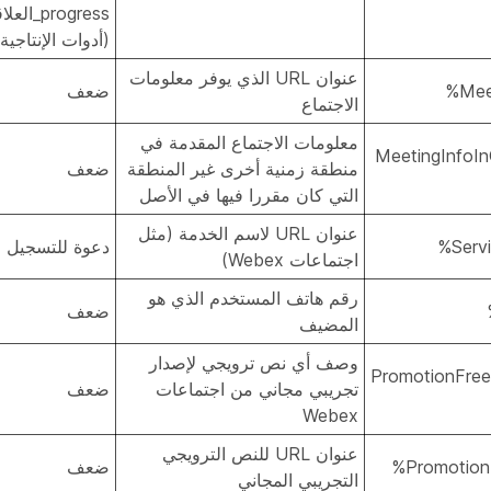
progress_
(أدوات الإنتاجية)
عنوان URL الذي يوفر معلومات
ضعف
الاجتماع
معلومات الاجتماع المقدمة في
%MeetingInfoI
منطقة زمنية أخرى غير المنطقة
ضعف
التي كان مقررا فيها في الأصل
عنوان URL لاسم الخدمة (مثل
دعوة للتسجيل ف
اجتماعات Webex)
رقم هاتف المستخدم الذي هو
ضعف
المضيف
وصف أي نص ترويجي لإصدار
%PromotionFreeT
تجريبي مجاني من اجتماعات
ضعف
Webex
عنوان URL للنص الترويجي
ضعف
التجريبي المجاني