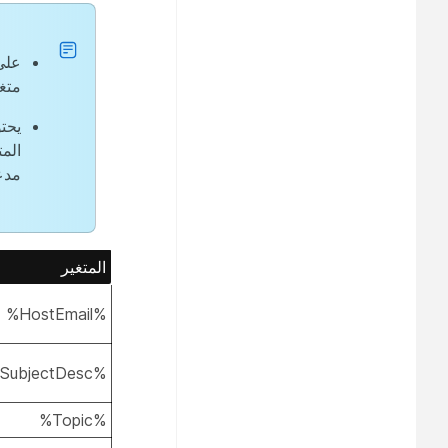
على
متغ
يحت
الم
مدع
المتغير
%HostEmail%
%ForwardSubjectDesc%
%Topic%