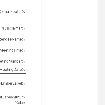
%EmailFooter%
%Disclaimer%
%AttendeeName%
%MeetingTime%
%MeetingNumber%
%MeetingDate%
%MeetingNumberLabel%
erLabelWithV
alue%