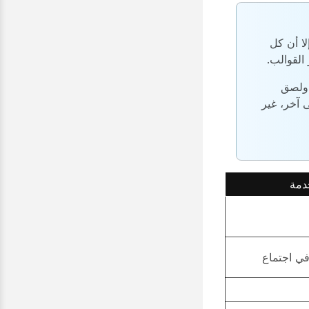
ا أن كل
القوالب.
 ولصق
 آخر، غير
دمة
ي اجتماع