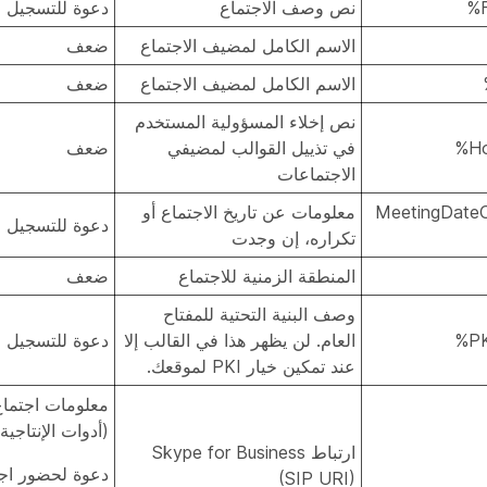
نص وصف الاجتماع
دعوة للتسجيل ف
الاسم الكامل لمضيف الاجتماع
ضعف
الاسم الكامل لمضيف الاجتماع
ضعف
نص إخلاء المسؤولية المستخدم
في تذييل القوالب لمضيفي
ضعف
الاجتماعات
%MeetingDate
معلومات عن تاريخ الاجتماع أو
دعوة للتسجيل ف
تكراره، إن وجدت
المنطقة الزمنية للاجتماع
ضعف
وصف البنية التحتية للمفتاح
العام. لن يظهر هذا في القالب إلا
دعوة للتسجيل ف
عند تمكين خيار PKI لموقعك.
(أدوات الإنتاجية)
ارتباط Skype for Business
دعوة لحضور اج
(SIP URI)