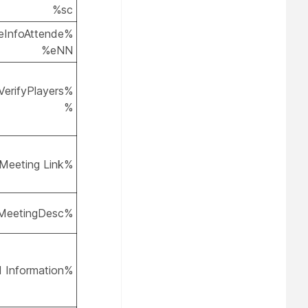
sc%
eInfoAttende
eNN%
erifyPlayers
%
%Meeting Link%
%iPhoneJoinMeetingDesc%
%PKI Information%