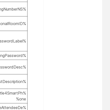
%MeetingNumberNS%
%PersonalRoomID%
%MeetingPasswordLabel%
%MeetingPassword%
%PasswordDesc%
%AlternateHostDescription%
itle4SmartPh
one%
ceAttendeeDe