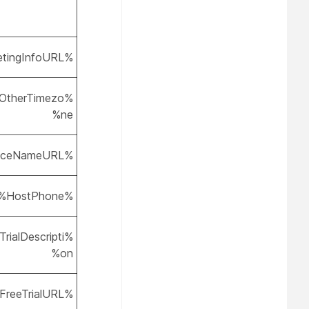
%MeetingInfoURL%
nOtherTimezo
ne%
%ServiceNameURL%
%HostPhone%
rialDescripti
on%
%PromotionFreeTrialURL%