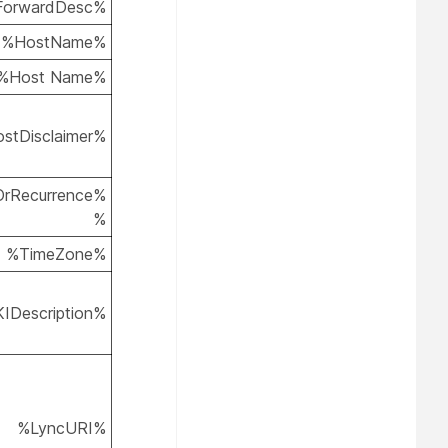
%ForwardDesc%
%HostName%
%Host Name%
%HostDisclaimer%
OrRecurrence
%
%TimeZone%
%PKIDescription%
%LyncURI%