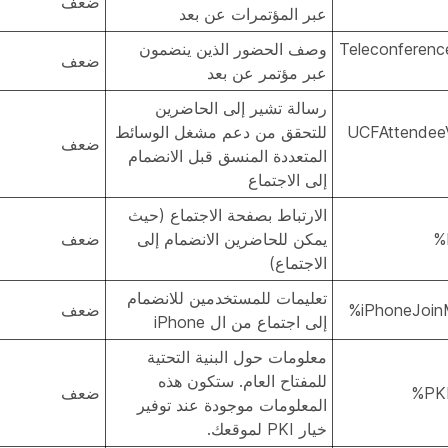
ضعف
عبر المؤتمرات عن بعد
%Teleconferenc
وصف الحضور الذين ينضمون
ضعف
عبر مؤتمر عن بعد
رسالة تشير إلى الحاضرين
%UCFAttendeeV
للتحقق من دعم مشغل الوسائط
ضعف
المتعددة المنسق قبل الانضمام
إلى الاجتماع
الارتباط بصفحة الاجتماع (حيث
يمكن للحاضرين الانضمام إلى
ضعف
الاجتماع)
تعليمات للمستخدمين للانضمام
ضعف
إلى اجتماع من ال iPhone
معلومات حول البنية التحتية
للمفتاح العام. ستكون هذه
ضعف
المعلومات موجودة عند توفير
خيار PKI لموقعك.