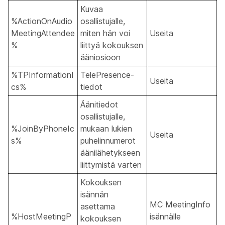
Kuvaa
%ActionOnAudio
osallistujalle,
MeetingAttendee
miten hän voi
Useita
%
liittyä kokouksen
ääniosioon
%TPInformationI
TelePresence-
Useita
cs%
tiedot
Äänitiedot
osallistujalle,
%JoinByPhoneIc
mukaan lukien
Useita
s%
puhelinnumerot
äänilähetykseen
liittymistä varten
Kokouksen
isännän
MC MeetingInfo
asettama
%HostMeetingP
isännälle
kokouksen