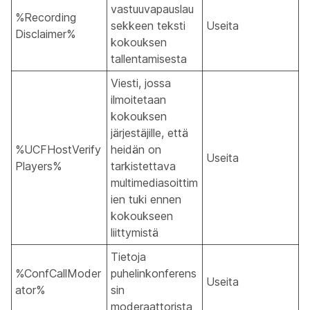
vastuuvapauslau
%Recording
sekkeen teksti
Useita
Disclaimer%
kokouksen
tallentamisesta
Viesti, jossa
ilmoitetaan
kokouksen
järjestäjille, että
%UCFHostVerify
heidän on
Useita
Players%
tarkistettava
multimediasoittim
ien tuki ennen
kokoukseen
liittymistä
Tietoja
%ConfCallModer
puhelinkonferens
Useita
ator%
sin
moderaattorista