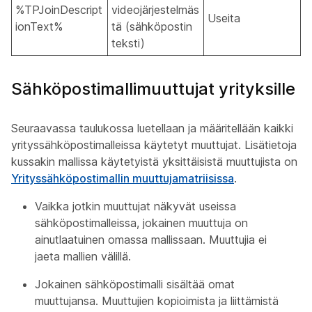
%TPJoinDescript
videojärjestelmäs
Useita
ionText%
tä (sähköpostin
teksti)
Sähköpostimallimuuttujat yrityksille
Seuraavassa taulukossa luetellaan ja määritellään kaikki
yrityssähköpostimalleissa käytetyt muuttujat. Lisätietoja
kussakin mallissa käytetyistä yksittäisistä muuttujista on
Yrityssähköpostimallin muuttujamatriisissa
.
Vaikka jotkin muuttujat näkyvät useissa
sähköpostimalleissa, jokainen muuttuja on
ainutlaatuinen omassa mallissaan. Muuttujia ei
jaeta mallien välillä.
Jokainen sähköpostimalli sisältää omat
muuttujansa. Muuttujien kopioimista ja liittämistä