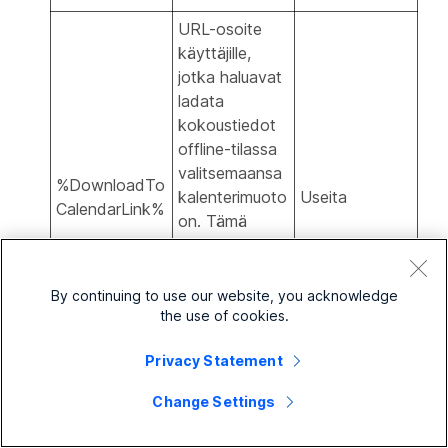
URL-osoite
käyttäjille,
jotka haluavat
ladata
kokoustiedot
offline-tilassa
valitsemaansa
%DownloadTo
kalenterimuoto
Useita
CalendarLink%
on. Tämä
vaihtoehto
vaaditaan
iCalin
By continuing to use our website, you acknowledge
the use of cookies.
käyttämiseen
Lotus Notesin
Privacy Statement
kanssa.
URL-osoite tai
Change Settings
linkki