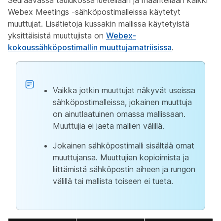
Seuraavassa taulukossa luetellaan ja määritellään kaikki
Webex Meetings -sähköpostimalleissa käytetyt
muuttujat. Lisätietoja kussakin mallissa käytetyistä
yksittäisistä muuttujista on
Webex-
kokoussähköpostimallin muuttujamatriisissa
.
Vaikka jotkin muuttujat näkyvät useissa
sähköpostimalleissa, jokainen muuttuja
on ainutlaatuinen omassa mallissaan.
Muuttujia ei jaeta mallien välillä.
Jokainen sähköpostimalli sisältää omat
muuttujansa. Muuttujien kopioimista ja
liittämistä sähköpostin aiheen ja rungon
välillä tai mallista toiseen ei tueta.