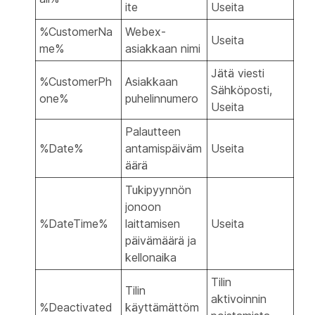
ite
Useita
%CustomerNa
Webex-
Useita
me%
asiakkaan nimi
Jätä viesti
%CustomerPh
Asiakkaan
Sähköposti,
one%
puhelinnumero
Useita
Palautteen
%Date%
antamispäiväm
Useita
äärä
Tukipyynnön
jonoon
%DateTime%
laittamisen
Useita
päivämäärä ja
kellonaika
Tilin
Tilin
aktivoinnin
%Deactivated
käyttämättöm