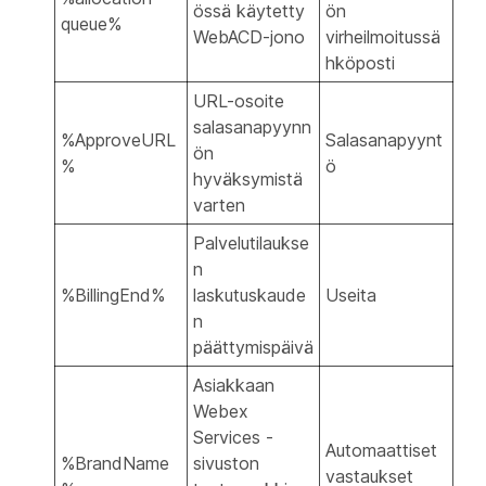
össä käytetty
ön
queue%
WebACD-jono
virheilmoitussä
hköposti
URL-osoite
salasanapyynn
%ApproveURL
Salasanapyynt
ön
%
ö
hyväksymistä
varten
Palvelutilaukse
n
%BillingEnd%
laskutuskaude
Useita
n
päättymispäivä
Asiakkaan
Webex
Services -
Automaattiset
%BrandName
sivuston
vastaukset