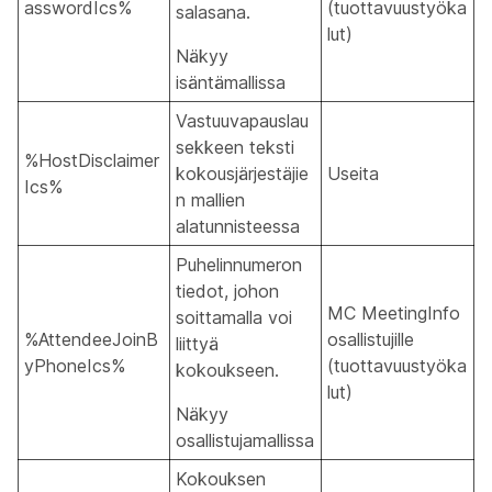
asswordIcs%
(tuottavuustyöka
salasana.
lut)
Näkyy
isäntämallissa
Vastuuvapauslau
sekkeen teksti
%HostDisclaimer
kokousjärjestäjie
Useita
Ics%
n mallien
alatunnisteessa
Puhelinnumeron
tiedot, johon
MC MeetingInfo
soittamalla voi
%AttendeeJoinB
osallistujille
liittyä
yPhoneIcs%
(tuottavuustyöka
kokoukseen.
lut)
Näkyy
osallistujamallissa
Kokouksen