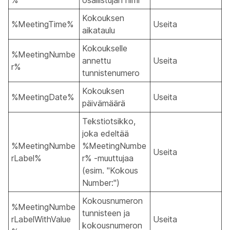
%
osallistujan nimi
Kokouksen
%MeetingTime%
Useita
aikataulu
Kokoukselle
%MeetingNumbe
annettu
Useita
r%
tunnistenumero
Kokouksen
%MeetingDate%
Useita
päivämäärä
Tekstiotsikko,
joka edeltää
%MeetingNumbe
%MeetingNumbe
Useita
rLabel%
r% -muuttujaa
(esim. "Kokous
Number:")
Kokousnumeron
%MeetingNumbe
tunnisteen ja
rLabelWithValue
Useita
kokousnumeron