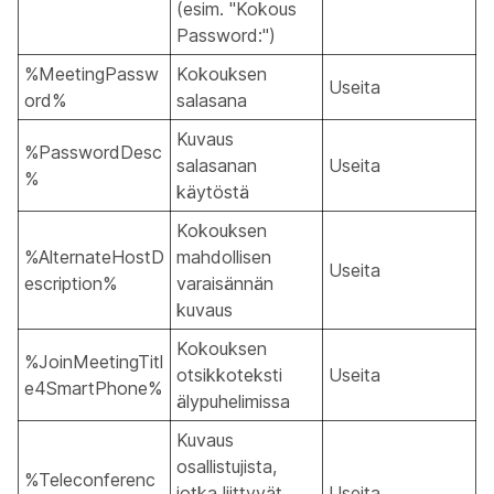
(esim. "Kokous
Password:")
%MeetingPassw
Kokouksen
Useita
ord%
salasana
Kuvaus
%PasswordDesc
salasanan
Useita
%
käytöstä
Kokouksen
%AlternateHostD
mahdollisen
Useita
escription%
varaisännän
kuvaus
Kokouksen
%JoinMeetingTitl
otsikkoteksti
Useita
e4SmartPhone%
älypuhelimissa
Kuvaus
osallistujista,
%Teleconferenc
jotka liittyvät
Useita