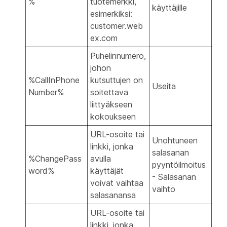
%
tuotemerkki,
käyttäjille
esimerkiksi:
customer.web
ex.com
Puhelinnumero,
johon
%CallInPhone
kutsuttujen on
Useita
Number%
soitettava
liittyäkseen
kokoukseen
URL-osoite tai
Unohtuneen
linkki, jonka
salasanan
%ChangePass
avulla
pyyntöilmoitus
word%
käyttäjät
- Salasanan
voivat vaihtaa
vaihto
salasanansa
URL-osoite tai
linkki, jonka