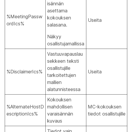
isännän
asettama
%MeetingPassw
kokouksen
Useita
ordIcs%
salasana.
Näkyy
osallistujamallissa
Vastuuvapauslau
sekkeen teksti
osallistujille
%DisclaimerIcs%
Useita
tarkoitettujen
mallien
alatunnisteessa
Kokouksen
%AlternateHostD
mahdollisen
MC-kokouksen
escriptionIcs%
varaisännän
tiedot osallistujille
kuvaus
Tiedot vain