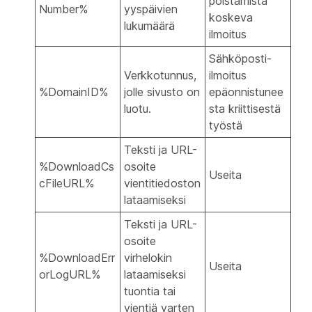
poistamista
Number%
yyspäivien
koskeva
lukumäärä
ilmoitus
Sähköposti-
Verkkotunnus,
ilmoitus
%DomainID%
jolle sivusto on
epäonnistunee
luotu.
sta kriittisestä
työstä
Teksti ja URL-
%DownloadCs
osoite
Useita
cFileURL%
vientitiedoston
lataamiseksi
Teksti ja URL-
osoite
%DownloadErr
virhelokin
Useita
orLogURL%
lataamiseksi
tuontia tai
vientiä varten