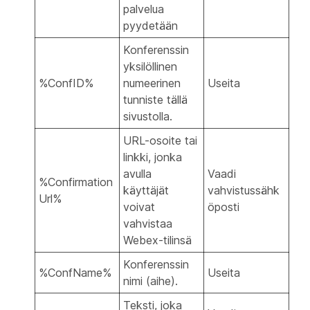
palvelua
pyydetään
Konferenssin
yksilöllinen
%ConfID%
numeerinen
Useita
tunniste tällä
sivustolla.
URL-osoite tai
linkki, jonka
avulla
Vaadi
%Confirmation
käyttäjät
vahvistussähk
Url%
voivat
öposti
vahvistaa
Webex-tilinsä
Konferenssin
%ConfName%
Useita
nimi (aihe).
Teksti, joka