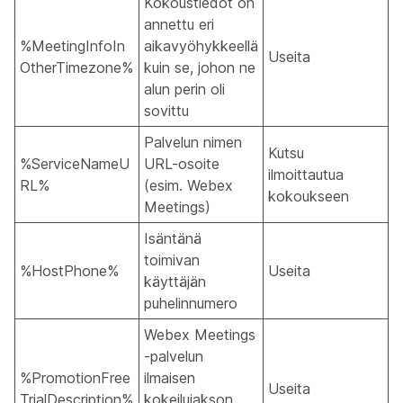
Kokoustiedot on
annettu eri
%MeetingInfoIn
aikavyöhykkeellä
Useita
OtherTimezone%
kuin se, johon ne
alun perin oli
sovittu
Palvelun nimen
Kutsu
%ServiceNameU
URL-osoite
ilmoittautua
RL%
(esim. Webex
kokoukseen
Meetings)
Isäntänä
toimivan
%HostPhone%
Useita
käyttäjän
puhelinnumero
Webex Meetings
-palvelun
%PromotionFree
ilmaisen
Useita
TrialDescription%
kokeilujakson