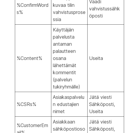
Vaadi
%ConfirmWord
kuvaa tilin
vahvistussähk
s%
vahvistusprose
öposti
ssia
Käyttäjän
palvelusta
antaman
palautteen
%Content%
osana
Useita
lähettämät
kommentit
(palvelun
tukiryhmälle)
Asiakaspalvelu
Jätä viesti
%CSRs%
n edustajien
Sähköposti,
nimet
Useita
Asiakkaan
Jätä viesti
%CustomerEm
sähköpostioso
Sähköposti,
ail%