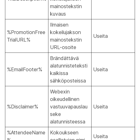
mainostekstin
kuvaus
Ilmaisen
%PromotionFree
kokeilujakson
Useita
TrialURL%
mainostekstin
URL-osoite
Brändättävä
alatunnisteteksti
%EmailFooter%
Useita
kaikissa
sähköposteissa
Webexin
oikeudellinen
%Disclaimer%
vastuuvapauslau
Useita
seke
alatunnisteessa
%AttendeeName
Kokoukseen
Useita