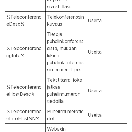
sivustollasi.
%Teleconferenc
Telekonferenssin
Useita
eDesc%
kuvaus
Tietoja
puhelinkonferens
%Teleconferenci
sista, mukaan
Useita
ngInfo%
lukien
puhelinkonferens
sin numerot jne.
Tekstitarra, joka
%Teleconferenc
jatkaa
Useita
eHostDesc%
puhelinnumeron
tiedoilla
%Teleconferenc
Puhelinnumerotie
Useita
eInfoHostNN%
dot
Webexin