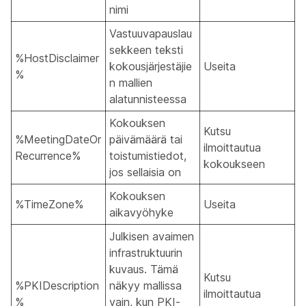
nimi
Vastuuvapauslau
sekkeen teksti
%HostDisclaimer
kokousjärjestäjie
Useita
%
n mallien
alatunnisteessa
Kokouksen
Kutsu
%MeetingDateOr
päivämäärä tai
ilmoittautua
Recurrence%
toistumistiedot,
kokoukseen
jos sellaisia on
Kokouksen
%TimeZone%
Useita
aikavyöhyke
Julkisen avaimen
infrastruktuurin
kuvaus. Tämä
Kutsu
%PKIDescription
näkyy mallissa
ilmoittautua
%
vain, kun PKI-