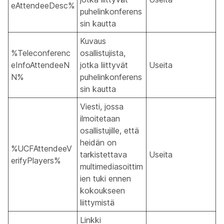
eAttendeeDesc%
puhelinkonferens
sin kautta
Kuvaus
%Teleconferenc
osallistujista,
eInfoAttendeeN
jotka liittyvät
Useita
N%
puhelinkonferens
sin kautta
Viesti, jossa
ilmoitetaan
osallistujille, että
heidän on
%UCFAttendeeV
tarkistettava
Useita
erifyPlayers%
multimediasoittim
ien tuki ennen
kokoukseen
liittymistä
Linkki