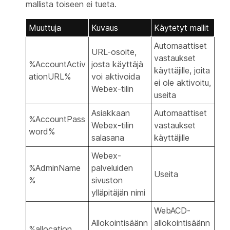
mallista toiseen ei tueta.
Muuttuja
Kuvaus
Käytetyt mallit
Automaattiset
URL-osoite,
vastaukset
%AccountActiv
josta käyttäjä
käyttäjille, joita
ationURL%
voi aktivoida
ei ole aktivoitu,
Webex-tilin
useita
Asiakkaan
Automaattiset
%AccountPass
Webex-tilin
vastaukset
word%
salasana
käyttäjille
Webex-
%AdminName
palveluiden
Useita
%
sivuston
ylläpitäjän nimi
WebACD-
Allokointisäänn
allokointisäänn
%allocation