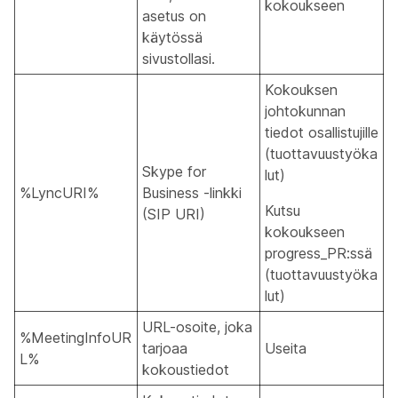
kokoukseen
asetus on
käytössä
sivustollasi.
Kokouksen
johtokunnan
tiedot osallistujille
(tuottavuustyöka
Skype for
lut)
%LyncURI%
Business -linkki
Kutsu
(SIP URI)
kokoukseen
progress_PR:ssä
(tuottavuustyöka
lut)
URL-osoite, joka
%MeetingInfoUR
tarjoaa
Useita
L%
kokoustiedot