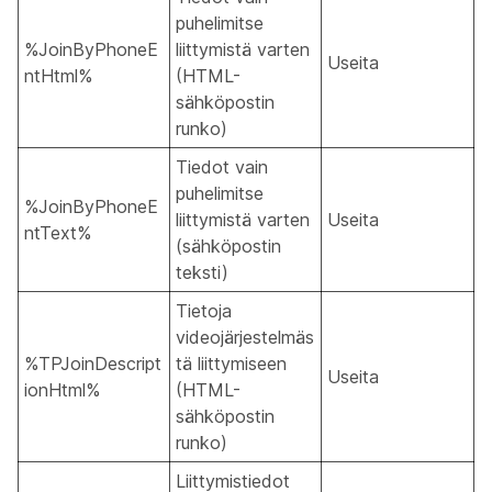
puhelimitse
%JoinByPhoneE
liittymistä varten
Useita
ntHtml%
(HTML-
sähköpostin
runko)
Tiedot vain
puhelimitse
%JoinByPhoneE
liittymistä varten
Useita
ntText%
(sähköpostin
teksti)
Tietoja
videojärjestelmäs
%TPJoinDescript
tä liittymiseen
Useita
ionHtml%
(HTML-
sähköpostin
runko)
Liittymistiedot