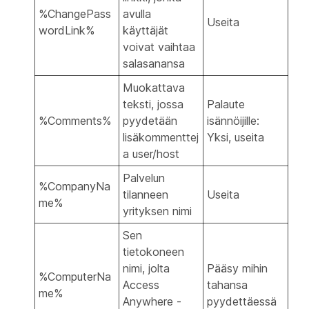
%ChangePass
avulla
Useita
wordLink%
käyttäjät
voivat vaihtaa
salasanansa
Muokattava
teksti, jossa
Palaute
%Comments%
pyydetään
isännöijille:
lisäkommenttej
Yksi, useita
a user/host
Palvelun
%CompanyNa
tilanneen
Useita
me%
yrityksen nimi
Sen
tietokoneen
nimi, jolta
Pääsy mihin
%ComputerNa
Access
tahansa
me%
Anywhere -
pyydettäessä