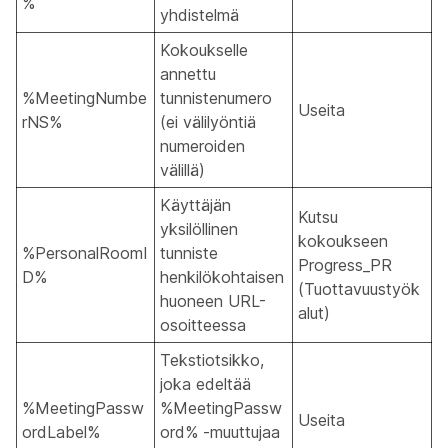
%
yhdistelmä
Kokoukselle
annettu
%MeetingNumbe
tunnistenumero
Useita
rNS%
(ei välilyöntiä
numeroiden
välillä)
Käyttäjän
Kutsu
yksilöllinen
kokoukseen
%PersonalRoomI
tunniste
Progress_PR
D%
henkilökohtaisen
(Tuottavuustyök
huoneen URL-
alut)
osoitteessa
Tekstiotsikko,
joka edeltää
%MeetingPassw
%MeetingPassw
Useita
ordLabel%
ord% -muuttujaa