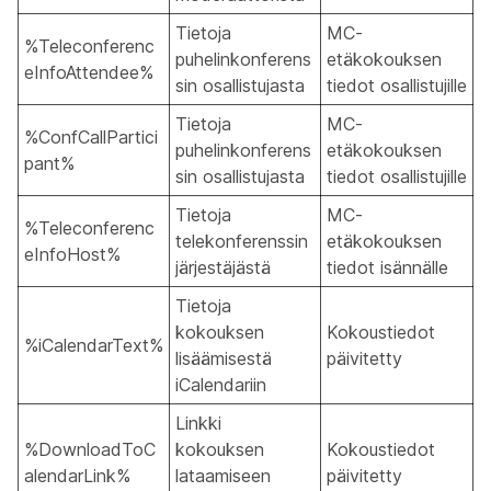
Tietoja
MC-
%Teleconferenc
puhelinkonferens
etäkokouksen
eInfoAttendee%
sin osallistujasta
tiedot osallistujille
Tietoja
MC-
%ConfCallPartici
puhelinkonferens
etäkokouksen
pant%
sin osallistujasta
tiedot osallistujille
Tietoja
MC-
%Teleconferenc
telekonferenssin
etäkokouksen
eInfoHost%
järjestäjästä
tiedot isännälle
Tietoja
kokouksen
Kokoustiedot
%iCalendarText%
lisäämisestä
päivitetty
iCalendariin
Linkki
%DownloadToC
kokouksen
Kokoustiedot
alendarLink%
lataamiseen
päivitetty