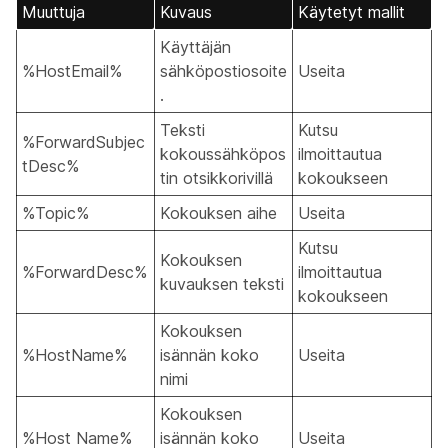
Muuttuja
Kuvaus
Käytetyt mallit
Käyttäjän
%HostEmail%
sähköpostiosoite
Useita
.
Teksti
Kutsu
%ForwardSubjec
kokoussähköpos
ilmoittautua
tDesc%
tin otsikkorivillä
kokoukseen
%Topic%
Kokouksen aihe
Useita
Kutsu
Kokouksen
%ForwardDesc%
ilmoittautua
kuvauksen teksti
kokoukseen
Kokouksen
%HostName%
isännän koko
Useita
nimi
Kokouksen
%Host Name%
isännän koko
Useita