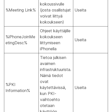
kokoussivulle
%Meeting Link%
(josta osallistujat
Useita
voivat liittyä
kokoukseen)
Ohjeet käyttäjille
%iPhoneJoinMe
kokoukseen
Useita
etingDesc%
liittymiseen
iPhonella
Tietoa julkisen
avaimen
infrastruktuurista.
Nämä tiedot
ovat
%PKI
käytettävissä,
Useita
Information%
kun PKI-
vaihtoehto
otetaan
käyttöön