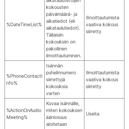
aikataulutettujen
kokousten
päivämäärä- ja
Ilmoittautumista
aikatiedot (eli
%DateTimeList%
vaativa kokous
aikataulutiedot).
siirretty
Tällaisiin
kokouksiin on
pakollinen
ilmoittautuminen.
Isännän
puhelinnumero
Ilmoittautumista
%PhoneContactI
siirrettyjä
vaativa kokous
nfo%
kokouksia
siirretty
varten
Kuvaa isännälle,
%ActionOnAudio
miten kokouksen
Useita
Meeting%
ääniosuus
aloitetaan