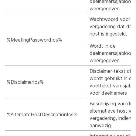
deelnemerssjabloon
weergegeven
Wachtwoord voor
vergadering dat doo
host is ingesteld.
%MeetingPasswordIcs%
Wordt in de
deelnemerssjabloon
weergegeven
Disclaimer-tekst die
wordt gebruikt in de
%DisclaimerIcs%
voettekst van sjabl
voor deelnemers
Beschrijving van de
alternatieve host va
%AlternateHostDescriptionIcs%
vergadering, indien
aanwezig