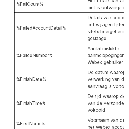
Het totale aantal r
%FailCount%
niet is ontvangen
Details van accoun
het wijzigen tijdens
%FailedAccountDetail%
sitebeheergebeurten
geslaagd
Aantal mislukte
%FailedNumber%
aanmeldpogingen d
Webex gebruiker
De datum waarop 
%FinishDate%
verwerking van de
aanvraag is voltooi
De tijd waarop de 
%FinishTime%
van de verzonden a
voltooid
Voornaam van de e
%FirstName%
het Webex accoun