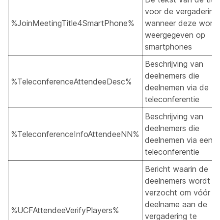
voor de vergadering
%JoinMeetingTitle4SmartPhone%
wanneer deze word
weergegeven op
smartphones
Beschrijving van
deelnemers die
%TeleconferenceAttendeeDesc%
deelnemen via de
teleconferentie
Beschrijving van
deelnemers die
%TeleconferenceInfoAttendeeNN%
deelnemen via een
teleconferentie
Bericht waarin de
deelnemers wordt
verzocht om vóór
deelname aan de
%UCFAttendeeVerifyPlayers%
vergadering te