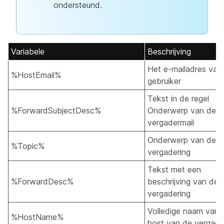
ondersteund.
Variabele
Beschrijving
Het e-mailadres van
%HostEmail%
gebruiker
Tekst in de regel
%ForwardSubjectDesc%
Onderwerp van de
vergadermail
Onderwerp van de
%Topic%
vergadering
Tekst met een
%ForwardDesc%
beschrijving van de
vergadering
Volledige naam van 
%HostName%
host van de vergade