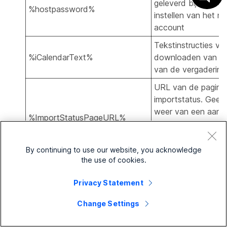
geleverd bij de mel
%hostpassword%
instellen van het n
account
Tekstinstructies vo
%iCalendarText%
downloaden van de 
van de vergaderin
URL van de pagina
importstatus. Geeft
weer van een aanvr
%ImportStatusPageURL%
moet worden geïmp
behandeling, In de 
Afgebroken of Volt
By continuing to use our website, you acknowledge
the use of cookies.
Naam van het bes
%ImportFileName%
waarvoor een impor
Privacy Statement
verzonden
Change Settings
Factuurnummer dat 
%InvoiceNumber%
aankoopbewijs wor