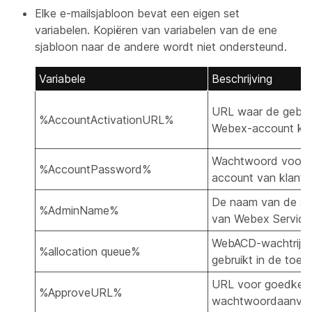
Elke e-mailsjabloon bevat een eigen set
variabelen. Kopiëren van variabelen van de ene
sjabloon naar de andere wordt niet ondersteund.
Variabele
Beschrijving
URL waar de gebru
%AccountActivationURL%
Webex-account kan
Wachtwoord voor
%AccountPassword%
account van klant
De naam van de si
%AdminName%
van Webex Service
WebACD-wachtrij d
%allocation queue%
gebruikt in de toewi
URL voor goedkeur
%ApproveURL%
wachtwoordaanvra