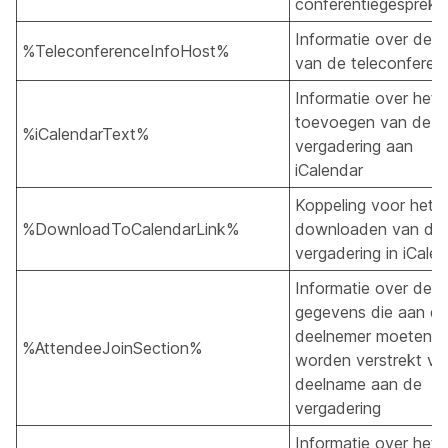
conferentiegesprek
Informatie over de h
%TeleconferenceInfoHost%
van de teleconferent
Informatie over het
toevoegen van de
%iCalendarText%
vergadering aan
iCalendar
Koppeling voor het
%DownloadToCalendarLink%
downloaden van de
vergadering in iCale
Informatie over de
gegevens die aan d
deelnemer moeten
%AttendeeJoinSection%
worden verstrekt vo
deelname aan de
vergadering
Informatie over het