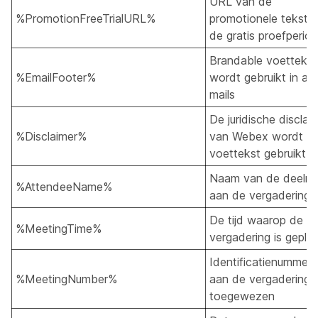
URL van de
%PromotionFreeTrialURL%
promotionele tekst 
de gratis proefperio
Brandable voettekst
%EmailFooter%
wordt gebruikt in all
mails
De juridische disclai
%Disclaimer%
van Webex wordt in
voettekst gebruikt.
Naam van de deeln
%AttendeeName%
aan de vergadering
De tijd waarop de
%MeetingTime%
vergadering is gepla
Identificatienummer 
%MeetingNumber%
aan de vergadering i
toegewezen