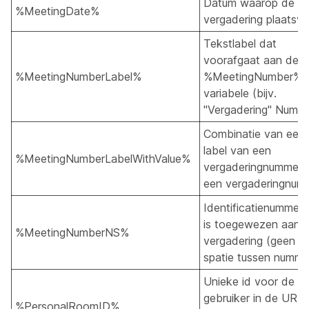
Datum waarop de
%MeetingDate%
vergadering plaatsvi
Tekstlabel dat
voorafgaat aan de
%MeetingNumberLabel%
%MeetingNumber%
variabele (bijv.
"Vergadering" Numbe
Combinatie van een
label van een
%MeetingNumberLabelWithValue%
vergaderingnummer 
een vergaderingnum
Identificatienummer 
is toegewezen aan 
%MeetingNumberNS%
vergadering (geen
spatie tussen numme
Unieke id voor de
gebruiker in de URL
%PersonalRoomID%