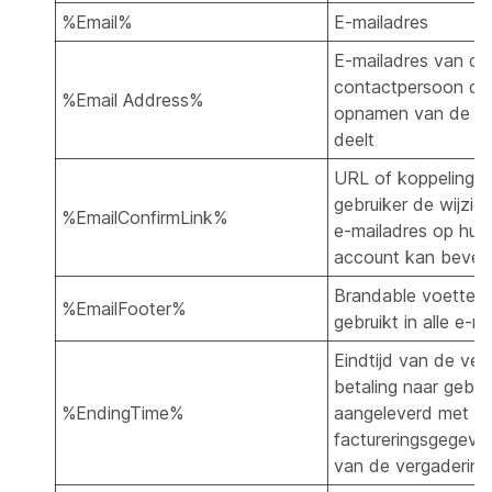
%Email%
E-mailadres
E-mailadres van de
contactpersoon di
%Email Address%
opnamen van de ve
deelt
URL of koppeling 
gebruiker de wijzig
%EmailConfirmLink%
e-mailadres op hu
account kan beves
Brandable voetteks
%EmailFooter%
gebruikt in alle e-ma
Eindtijd van de ver
betaling naar gebru
%EndingTime%
aangeleverd met
factureringsgegeve
van de vergadering