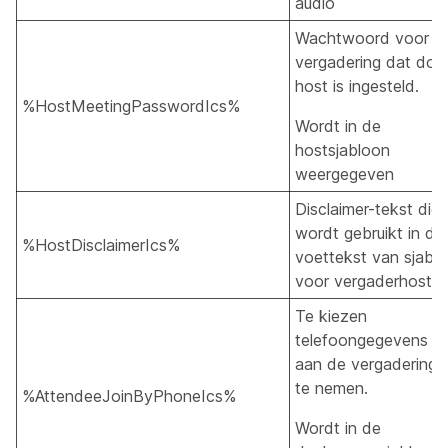
audio
Wachtwoord voor
vergadering dat doo
host is ingesteld.
%HostMeetingPasswordIcs%
Wordt in de
hostsjabloon
weergegeven
Disclaimer-tekst die
wordt gebruikt in de
%HostDisclaimerIcs%
voettekst van sjabl
voor vergaderhosts
Te kiezen
telefoongegevens o
aan de vergadering 
te nemen.
%AttendeeJoinByPhoneIcs%
Wordt in de