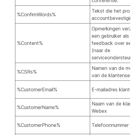
conferentie.
Tekst die het proc
%ConfirmWords%
accountbevestiging 
Opmerkingen verzo
een gebruiker als 
%Content%
feedback over een 
(naar de
serviceondersteuni
Namen van de med
%CSRs%
van de klantenserv
%CustomerEmail%
E-mailadres klant
Naam van de klant
%CustomerName%
Webex
%CustomerPhone%
Telefoonnummer kl