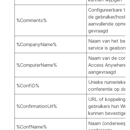
Configureerbare te
de gebruiker/host 
%Comments%
aanvullende opmer
gevraagd
Naam van het bedri
%CompanyName%
service is geabonn
Naam van de comp
%ComputerName%
Access Anywhere 
aangevraagd
Unieke numerieke i
%ConfID%
conferentie op deze
URL of koppeling 
%ConfirmationUrl%
gebruikers hun We
kunnen bevestigen
Naam (onderwerp)
%ConfName%