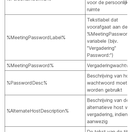
voor de persoonlijke
ruimte
Tekstlabel dat
voorafgaat aan de
%MeetingPassword
%MeetingPasswordLabel%
variabele (bijv.
"Vergadering"
Password:")
%MeetingPassword%
Vergaderingwachtw
Beschrijving van hoe
%PasswordDesc%
wachtwoord moet
worden gebruikt
Beschrijving van de
alternatieve host va
%AlternateHostDescription%
vergadering, indien
aanwezig
De tekst van de titel