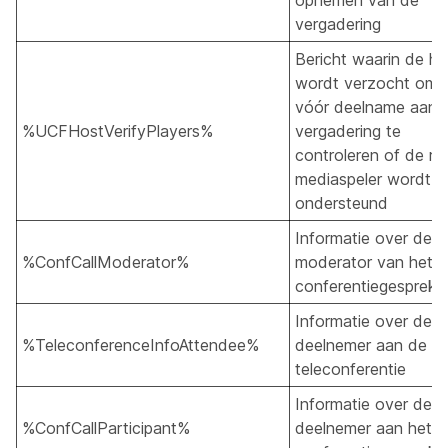
opnemen van de
vergadering
Bericht waarin de ho
wordt verzocht om
vóór deelname aan 
%UCFHostVerifyPlayers%
vergadering te
controleren of de ric
mediaspeler wordt
ondersteund
Informatie over de
%ConfCallModerator%
moderator van het
conferentiegesprek
Informatie over de
%TeleconferenceInfoAttendee%
deelnemer aan de
teleconferentie
Informatie over de
%ConfCallParticipant%
deelnemer aan het