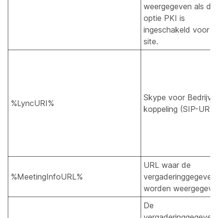
weergegeven als de
optie PKI is
ingeschakeld voor u
site.
Skype voor Bedrijve
%LyncURI%
koppeling (SIP-URI)
URL waar de
%MeetingInfoURL%
vergaderinggegeven
worden weergegeve
De
vergaderinggegeven