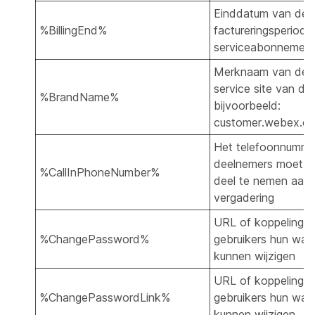
Einddatum van de
%BillingEnd%
factureringsperiode
serviceabonnemen
Merknaam van de
service site van de 
%BrandName%
bijvoorbeeld:
customer.webex.c
Het telefoonnumme
deelnemers moet b
%CallInPhoneNumber%
deel te nemen aan
vergadering
URL of koppeling 
%ChangePassword%
gebruikers hun wa
kunnen wijzigen
URL of koppeling 
%ChangePasswordLink%
gebruikers hun wa
kunnen wijzigen