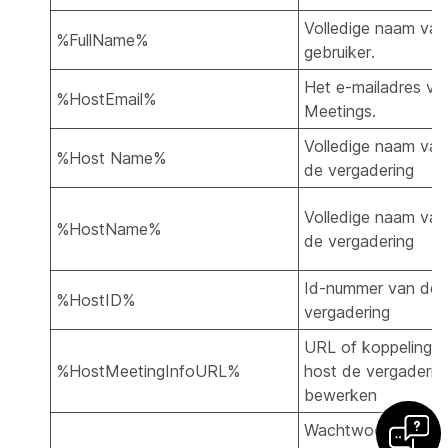
Volledige naam va
%FullName%
gebruiker.
Het e-mailadres v
%HostEmail%
Meetings.
Volledige naam van
%Host Name%
de vergadering
Volledige naam van
%HostName%
de vergadering
Id-nummer van de 
%HostID%
vergadering
URL of koppeling 
%HostMeetingInfoURL%
host de vergaderin
bewerken
Wachtwoord dat w