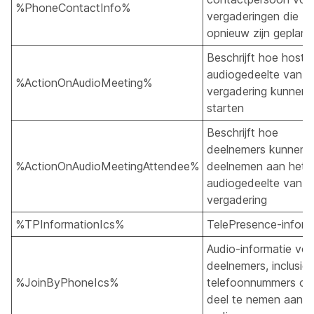
%PhoneContactInfo%
vergaderingen die
opnieuw zijn gepland
Beschrijft hoe hosts
audiogedeelte van d
%ActionOnAudioMeeting%
vergadering kunnen
starten
Beschrijft hoe
deelnemers kunnen
%ActionOnAudioMeetingAttendee%
deelnemen aan het
audiogedeelte van d
vergadering
%TPInformationIcs%
TelePresence-inform
Audio-informatie voo
deelnemers, inclusief
%JoinByPhoneIcs%
telefoonnummers o
deel te nemen aan d