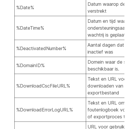
Datum waarop de f
%Date%
verstrekt
Datum en tijd waar
%DateTime%
ondersteuningsaanv
wachtrij is geplaats
Aantal dagen dat h
%DeactivatedNumber%
inactief was
Domein waar de sit
%DomainID%
beschikbaar is.
Tekst en URL voor
%DownloadCscFileURL%
downloaden van h
exportbestand
Tekst en URL om h
%DownloadErrorLogURL%
foutenlogboek voor
of exportproces t
URL voor gebruiker