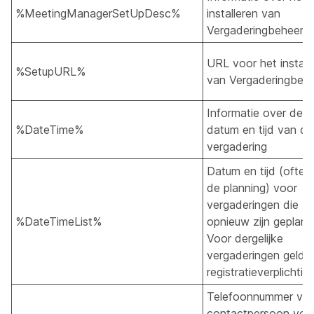
%MeetingManagerSetUpDesc%
installeren van
Vergaderingbeheer
URL voor het install
%SetupURL%
van Vergaderingbeh
Informatie over de
%DateTime%
datum en tijd van de
vergadering
Datum en tijd (oftew
de planning) voor
vergaderingen die
%DateTimeList%
opnieuw zijn gepland
Voor dergelijke
vergaderingen geldt
registratieverplichting
Telefoonnummer va
contactpersoon voo