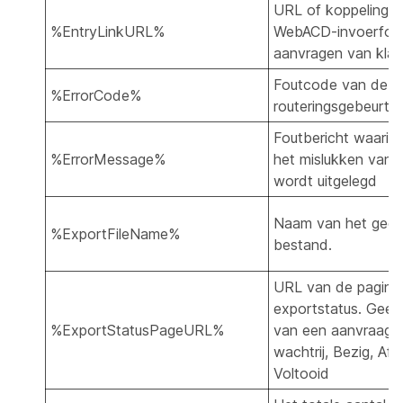
URL of koppeling d
%EntryLinkURL%
WebACD-invoerform
aanvragen van klan
Foutcode van de 
%ErrorCode%
routeringsgebeurten
Foutbericht waarin
%ErrorMessage%
het mislukken van 
wordt uitgelegd
Naam van het geëx
%ExportFileName%
bestand.
URL van de pagina
exportstatus. Geeft
%ExportStatusPageURL%
van een aanvraag w
wachtrij, Bezig, Af
Voltooid