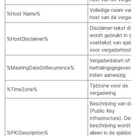
Volledige naam van 
%Host Name%
host van de vergade
Disclaimer-tekst die
wordt gebruikt in de
%HostDisclaimer%
voettekst van sjabl
voor vergaderhosts
Vergaderdatum of
%MeetingDateOrRecurrence%
herhalingsgegevens,
indien aanwezig
Tijdzone voor de
%TimeZone%
vergadering
Beschrijving van de 
(Public Key
Infrastructure). Deze
beschrijving wordt
%PKIDescription%
alleen in de sjabloon