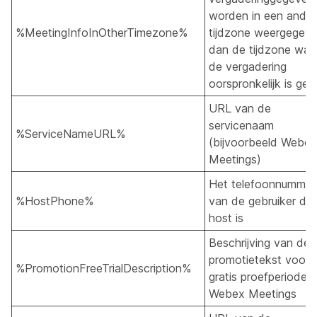
worden in een ander
%MeetingInfoInOtherTimezone%
tijdzone weergegev
dan de tijdzone waa
de vergadering
oorspronkelijk is gep
URL van de
servicenaam
%ServiceNameURL%
(bijvoorbeeld Webex
Meetings)
Het telefoonnummer
%HostPhone%
van de gebruiker die
host is
Beschrijving van de
promotietekst voor 
%PromotionFreeTrialDescription%
gratis proefperiode 
Webex Meetings