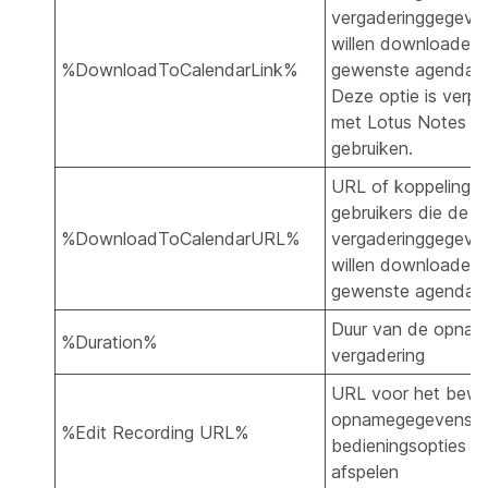
vergaderinggegeven
willen downloaden 
%DownloadToCalendarLink%
gewenste agenda-in
Deze optie is verpli
met Lotus Notes t
gebruiken.
URL of koppeling v
gebruikers die de
%DownloadToCalendarURL%
vergaderinggegeven
willen downloaden 
gewenste agenda-i
Duur van de opnam
%Duration%
vergadering
URL voor het bewe
opnamegegevens e
%Edit Recording URL%
bedieningsopties v
afspelen