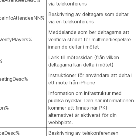
nceAttendeeDesc%
via telekonferens
Beskrivning av deltagare som deltar
ceInfoAttendeeNN%
via en telekonferens
Meddelande som ber deltagarna att
erifyPlayers%
verifiera stödet för multimediespelare
innan de deltar i mötet
Länk till mötessidan (från vilken
%
deltagarna kan delta i mötet)
Instruktioner för användare att delta i
eetingDesc%
ett möte från iPhone
Information om infrastruktur med
publika nycklar. Den här informationen
ion%
kommer att finnas när PKI-
alternativet är aktiverat för din
webbplats.
nceDesc%
Beskrivning av telekonferensen