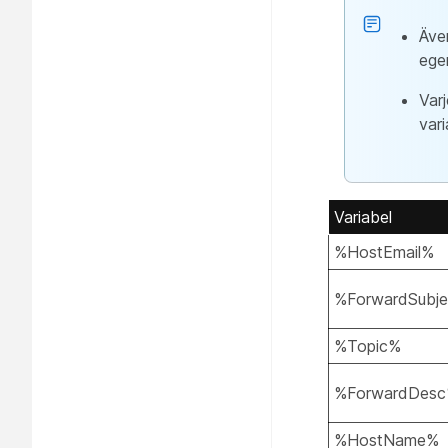
Även
egen
Varj
vari
Variabel
%HostEmail%
%ForwardSubj
%Topic%
%ForwardDes
%HostName%