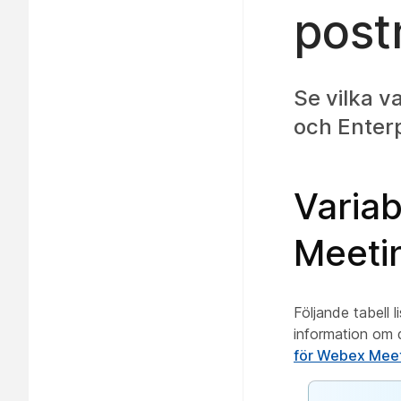
post
Se vilka v
och Enterp
Variab
Meeti
Följande tabell 
information om d
för Webex Mee