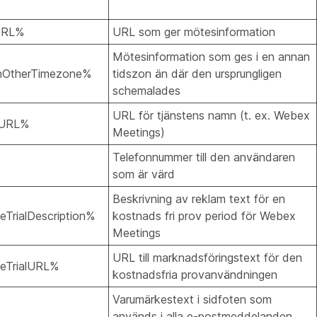
URL%
URL som ger mötesinformation
Mötesinformation som ges i en annan
nOtherTimezone%
tidszon än där den ursprungligen
schemalades
URL för tjänstens namn (t. ex. Webex
eURL%
Meetings)
Telefonnummer till den användaren
som är värd
Beskrivning av reklam text för en
TrialDescription%
kostnads fri prov period för Webex
Meetings
URL till marknadsföringstext för den
eTrialURL%
kostnadsfria provanvändningen
Varumärkestext i sidfoten som
används i alla e-postmeddelanden