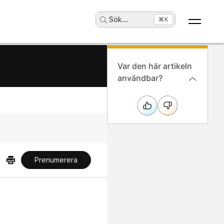
Sök
...
⌘K
Var den här artikeln
användbar?
Prenumerera