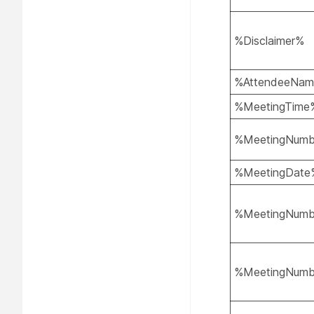
%Disclaimer%
%AttendeeNa
%MeetingTime
%MeetingNum
%MeetingDate
%MeetingNumb
%MeetingNumbe