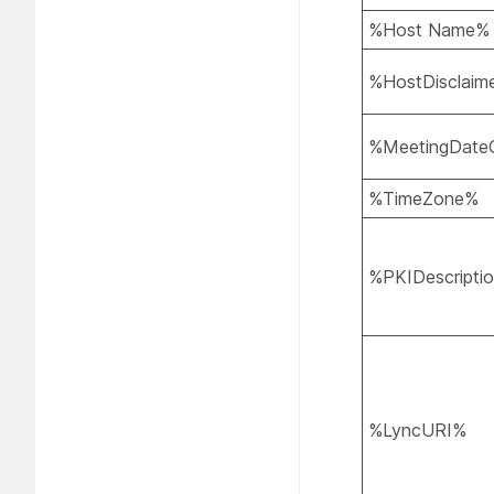
%Host Name%
%HostDisclaim
%MeetingDate
%TimeZone%
%PKIDescripti
%LyncURI%