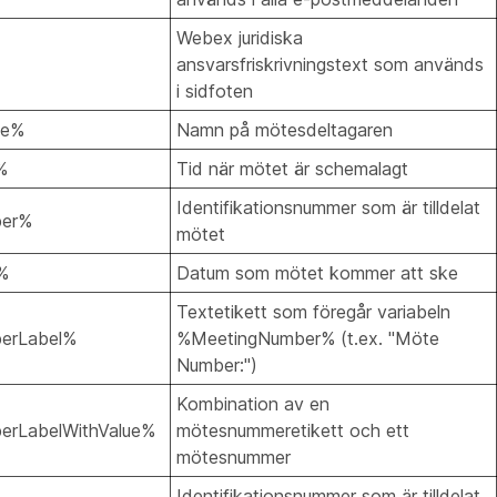
Webex juridiska
ansvarsfriskrivningstext som används
i sidfoten
me%
Namn på mötesdeltagaren
%
Tid när mötet är schemalagt
Identifikationsnummer som är tilldelat
ber%
mötet
%
Datum som mötet kommer att ske
Textetikett som föregår variabeln
erLabel%
%MeetingNumber% (t.ex. "Möte
Number:")
Kombination av en
rLabelWithValue%
mötesnummeretikett och ett
mötesnummer
Identifikationsnummer som är tilldelat