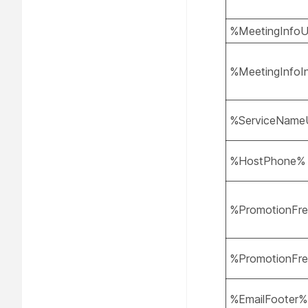
%MeetingInfo
%MeetingInfoI
%ServiceNam
%HostPhone%
%PromotionFree
%PromotionFre
%EmailFooter%