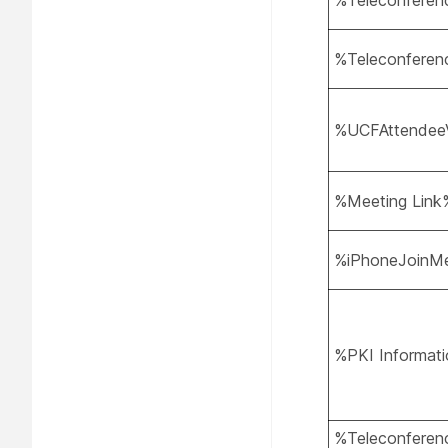
%Teleconfere
%Teleconferen
%UCFAttendeeV
%Meeting Link
%iPhoneJoinM
%PKI Informat
%Teleconfere