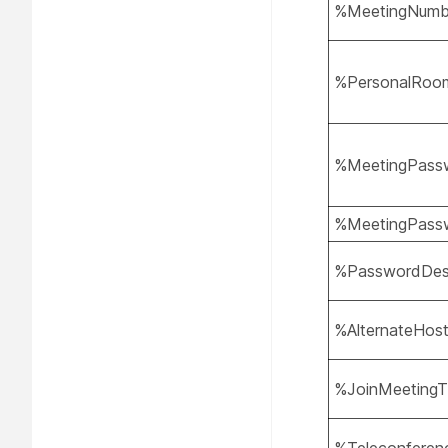
%MeetingNum
%PersonalRoo
%MeetingPass
%MeetingPass
%PasswordDe
%AlternateHost
%JoinMeetingT