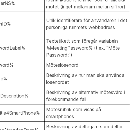
berNS%
mötet (inget mellanrum mellan siffror)
Unik identifierare för användaren i det
mID%
personliga rummets webbadress
Textetikett som föregår variabeln
wordLabel%
%MeetingPassword% (t.ex. "Möte
Password:")
word%
Möteslösenord
Beskrivning av hur man ska använda
sc%
lösenordet
Beskrivning av alternativ mötesvärd i
Description%
förekommande fall
Mötesrubrik som visas på
itle4SmartPhone%
smartphones
Beskrivning av deltagare som deltar