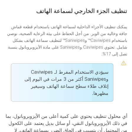
تنظيف الجزء الخارجي لسماعة الهاتف
يمكنك تنظيف الأجزاء الداخلية لسماعة الهاتف باستخدام قطعة قماش
جافة وخالية من الوبر. من أجل الحفاظ على بيئة الرعاية الصحية، نوصي
باستخدام Caviwipes™ وSaniwipes™ لتنظيف سماعة الهاتف بشكل
شامل. تحتوي Caviwipes وSaniwipes على مادة الأيزوبروبانول بنسبة
تصل إلى 17%.
سيؤدي الاستخدام المفرط لـ Caviwipes
وSaniwipes أكثر من 3 مرات في اليوم إلى
إتلاف طلاء سطح سماعة الهاتف وسيغير
مظهرها.
أي محلول تنظيف يحتوي على كمية أعلى من الأيزوبروبانول، بما
في ذلك الأيزوبروبانول النقي، أو سائل بديل يعتمد على الكحول
من المحتمل أن يتسبب في إلحاق الضرر بسماعة الهاتف. لا