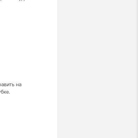
равить на
бке.