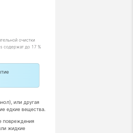
ательной очистки
es содержат до 17 %
ытие
ол), или другая
ие едкие вещества.
ие повреждения
 или жидкие