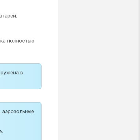
атареи.
бка полностью
гружена в
, аэрозольные
е.