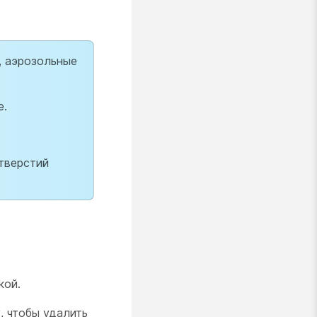
, аэрозольные
е.
тверстий
кой.
, чтобы удалить