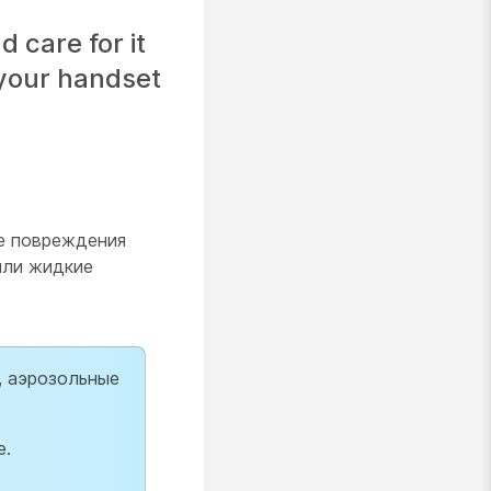
 care for it
 your handset
ие повреждения
 или жидкие
, аэрозольные
е.