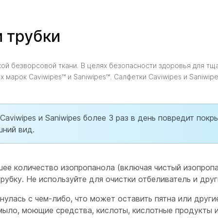
 трубки
й безворсовой ткани. В целях безопасности здоровья для тщ
 марок Caviwipes™ и Saniwipes™. Салфетки Caviwipes и Saniwip
aviwipes и Saniwipes более 3 раз в день повредит покр
шний вид.
е количество изопропанола (включая чистый изопропан
рубку. Не используйте для очистки отбеливатель и друг
нулась с чем-либо, что может оставить пятна или друг
, мыло, моющие средства, кислоты, кислотные продукты