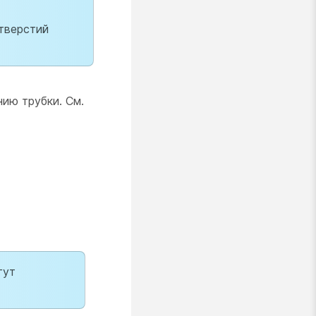
тверстий
нию трубки.
См.
гут