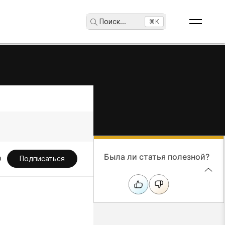
Поиск
...
⌘K
Была ли статья полезной?
Подписаться