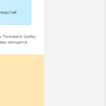
тверстий
а. Положите трубку
нему находится