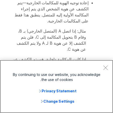
إعادة توجيه الهوية للمكالمات الخارجية
—يتم
الكشف عن هوية الشخص الذي يتم إجراء
المكالمة الأولية إليه للمتصل. ينطبق هذا فقط
على المكالمات الخارجية.
مثال: إذا اتصل A (المتصل الخارجي) بـ B،
وقام B بتحويل المكالمة إلى C، فلن يتم
الكشف إلا عن هوية B لـ A ولا يتم الكشف
عن هوية C.
إذا كانت المكالمة داخلية، فسيتم الكشف عن
معرف الوجهة النهائية للشخص الذي تم تحويل
المكالمة إليه للمتصل. مثال: إذا اتصل A
By continuing to use our website, you acknowledge
(المتصل الداخلي) بـ B، وقام B بإعادة توجيه
the use of cookies.
المكالمات إلى C، فلن يتم الكشف إلا عن
هوية C لـ A ولا يتم الكشف عن هوية B.
Privacy Statement
إعادة توجيه الهوية لجميع المكالمات
—يتم
Change Settings
الكشف عن هوية الشخص الذي يتم إجراء
المكالمة الأولية إليه للمتصل. ينطبق هذا على