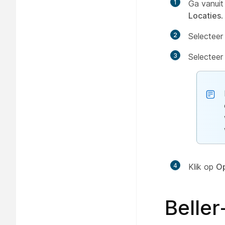
1
Ga vanuit
Locaties
.
2
Selecteer 
3
Selectee
4
Klik op
Op
Beller