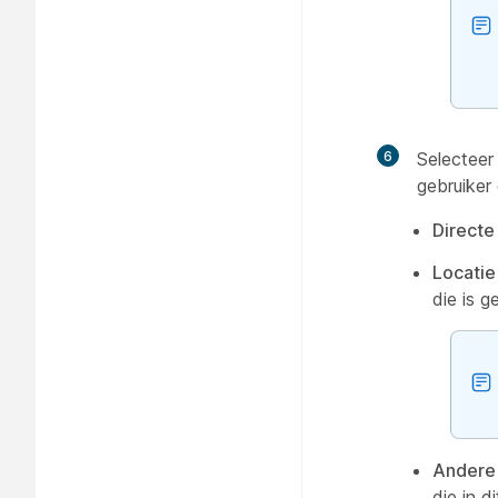
6
Selectee
gebruiker
Directe 
Locatie
die is 
Andere 
die in d