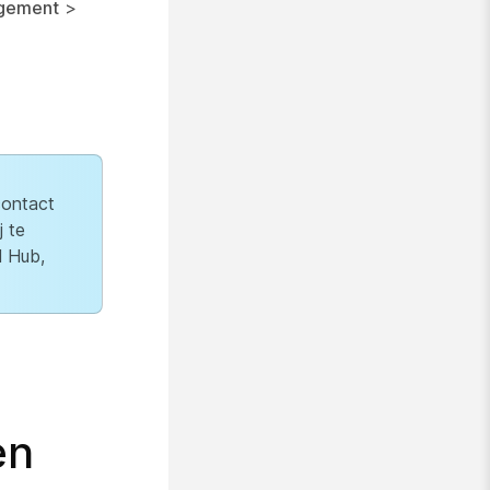
gement
>
contact
 te
l Hub,
en