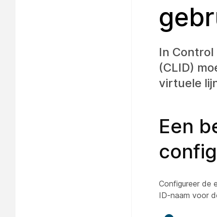
gebr
In Control
(CLID) mo
virtuele l
Een be
confi
Configureer de e
ID-naam voor de