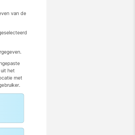
even van de
geselecteerd
ergegeven.
angepaste
uit het
ocatie met
ebruiker.