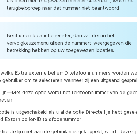
Als u een niet-toegewezen nummer selecteert, wordt de
terugbeloproep naar dat nummer niet beantwoord.
Bent u een locatiebeheerder, dan worden in het
vervolgkeuzemenu alleen de nummers weergegeven die
betrekking hebben op uw toegewezen locaties.
r welke
Extra externe beller-ID telefoonnummers
worden we
 gebruiker om te selecteren wanneer zij een uitgaand gespre
lijn
—Met deze optie wordt het telefoonnummer van de gebr
geven.
ptie is uitgeschakeld als u al de optie
Directe lijn
hebt gesele
ld
Extern beller-ID telefoonnummer
.
 directe lijn niet aan de gebruiker is gekoppeld, wordt deze op