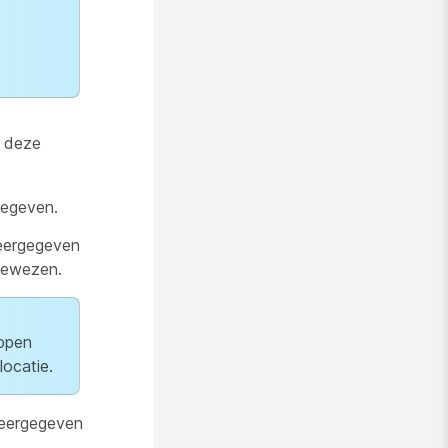
 deze
gegeven.
eergegeven
egewezen.
ppen
locatie.
eergegeven