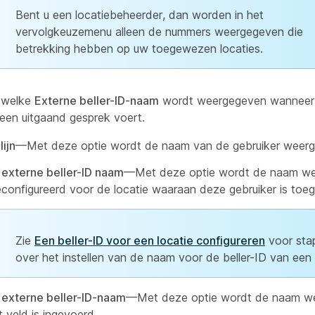
Bent u een locatiebeheerder, dan worden in het
vervolgkeuzemenu alleen de nummers weergegeven die
betrekking hebben op uw toegewezen locaties.
r welke
Externe beller-ID-naam
wordt weergegeven wanneer
 een uitgaand gesprek voert.
lijn
—Met deze optie wordt de naam van de gebruiker weer
 externe beller-ID naam
—Met deze optie wordt de naam w
geconfigureerd voor de locatie waaraan deze gebruiker is to
Zie
Een beller-ID voor een locatie configureren
voor sta
over het instellen van de naam voor de beller-ID van een 
externe beller-ID-naam
—Met deze optie wordt de naam w
it veld is ingevoerd.