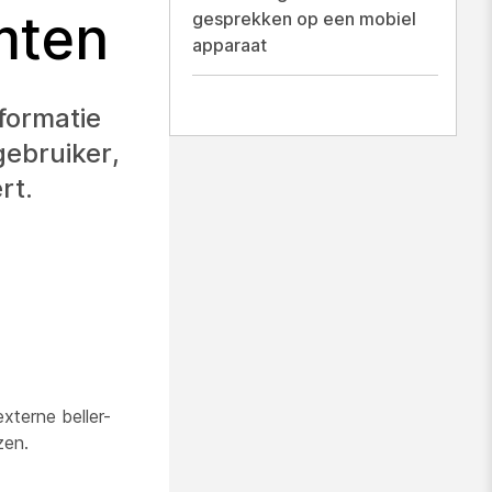
mten
gesprekken op een mobiel
apparaat
formatie
ebruiker,
rt.
xterne beller-
zen.