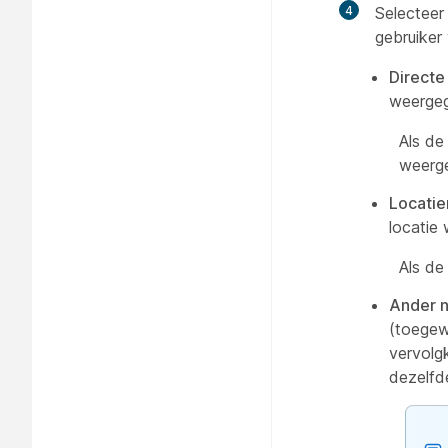
4
Selecteer
gebruiker
Directe 
weerge
Als de
weerg
Locati
locatie
Als de
Ander n
(toegew
vervolg
dezelfd