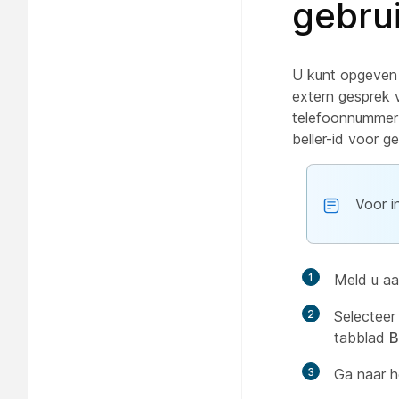
gebru
U kunt opgeven
extern gesprek 
telefoonnummer,
beller-id voor 
Voor i
1
Meld u aa
2
Selecteer
tabblad
B
3
Ga naar h