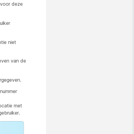
voor deze
uiker
tie niet
even van de
ergegeven.
 nummer
ocatie met
ebruiker.