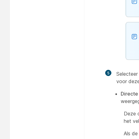
5
Selectee
voor deze
Directe 
weerge
Deze o
het ve
Als de