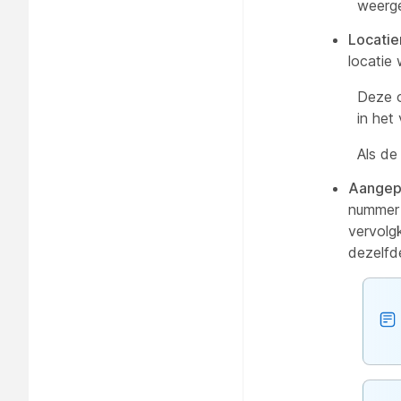
weerg
Locati
locatie
Deze o
in het
Als de
Aangepa
nummer 
vervolg
dezelfd