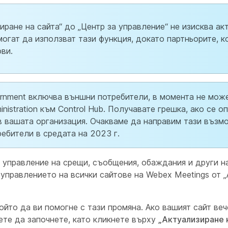
ране на сайта“ до „Центр за управление“ не изисква ак
могат да използват тази функция, докато партньорите, к
ови.
ernment включва външни потребители, в момента не мож
nistration към Control Hub. Получавате грешка, ако се о
в вашата организация. Очакваме да направим тази възм
ебители в средата на 2023 г.
управление на срещи, съобщения, обаждания и други н
управлението на всички сайтове на Webex Meetings от 
ойто да ви помогне с тази промяна. Ако вашият сайт веч
ете да започнете, като кликнете върху
„Актуализиране 