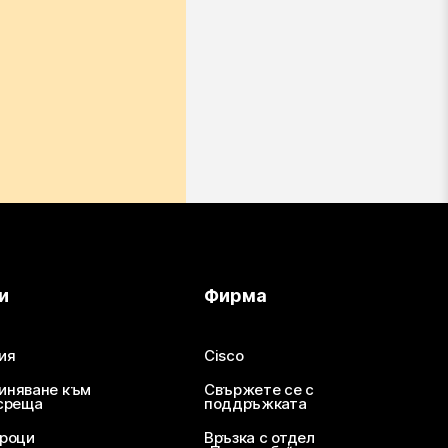
и
Фирма
ия
Cisco
иняване към
Свържете се с
среща
поддръжката
уроци
Връзка с отдел