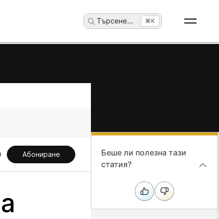
Търсене
...
⌘K
Беше ли полезна тази
Абониране
статия?
на