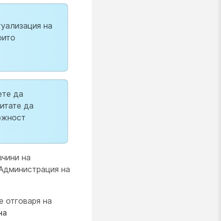
туализация на
оито
ете да
питате да
ожност
ачини на
„Администрация на
е отговаря на
на