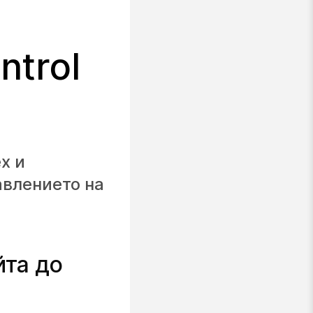
ntrol
x и
авлението на
йта до