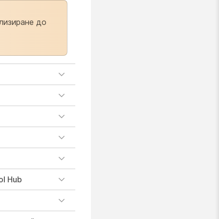
ализиране до
ol Hub