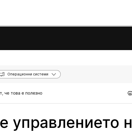
Операционни системи
т, че това е полезно
е управлението 