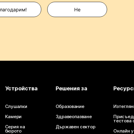
лагодарим!
Не
Устройства
Решения за
Ресурс
Слушалки
Образование
Изтеглян
Камери
Здравеопазване
Присъед
тестова 
Серия на
Държавен сектор
бюрото
Онлайн 