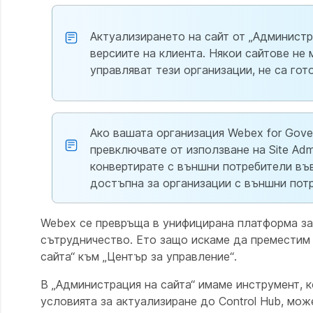
Актуализирането на сайт от „Администри
версиите на клиента. Някои сайтове не 
управляват тези организации, не са гот
Ако вашата организация Webex for Gov
превключвате от използване на Site Admi
конвертирате с външни потребители въ
достъпна за организации с външни потр
Webex се превръща в унифицирана платформа за 
сътрудничество. Ето защо искаме да преместим 
сайта“ към „Център за управление“.
В „Администрация на сайта“ имаме инструмент, к
условията за актуализиране до Control Hub, мож