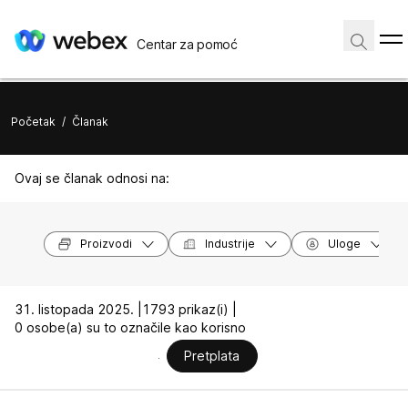
Centar za pomoć
Početak
/
Članak
Ovaj se članak odnosi na:
Proizvodi
Industrije
Uloge
31. listopada 2025. |
1793 prikaz(i) |
0 osobe(a) su to označile kao korisno
Pretplata