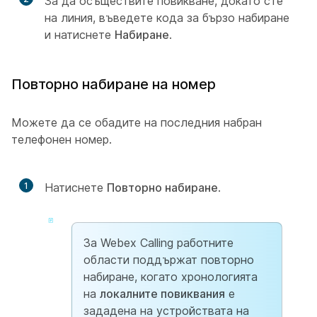
За да осъществите повикване, докато сте
на линия, въведете кода за бързо набиране
и натиснете
Набиране
.
Повторно набиране на номер
Можете да се обадите на последния набран
телефонен номер.
1
Натиснете
Повторно набиране
.
За Webex Calling работните
области поддържат повторно
набиране, когато хронологията
на
локалните повиквания
е
зададена на устройствата на