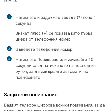
номер.
1
Натиснете и задръжте
звезда (*)
поне 1
секунда.
Знакът плюс (+) се показва като първа
цифра от телефонния номер.
2
Въведете телефонния номер.
3
Натиснете
Повикване
или изчакайте 10
секунди след натискането на последния
бутон, за да извършите автоматично
повикването.
Защитени повиквания
Вашият телефон шифрова всички повиквания, за да