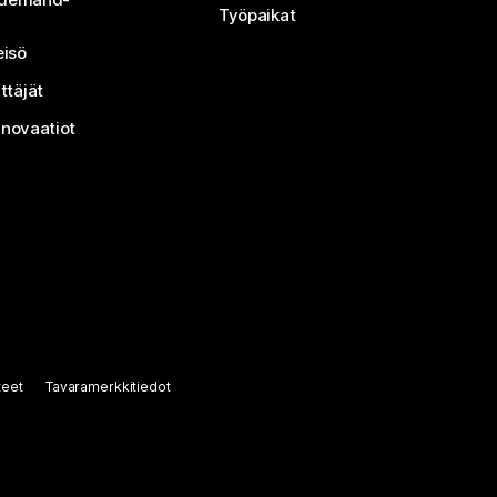
Työpaikat
isö
ttäjät
nnovaatiot
teet
Tavaramerkkitiedot