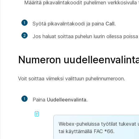
Määritä pikavalintakoodit puhelimen verkkosivulla 
1
Syötä pikavalintakoodi ja paina
Call
.
2
Jos haluat soittaa puhelun luurin ollessa poissa
Numeron uudelleenvalint
Voit soittaa viimeksi valittuun puhelinnumeroon.
1
Paina
Uudelleenvalinta
.
Webex-puheluissa työtilat tukevat 
tai käyttämällä FAC *66.