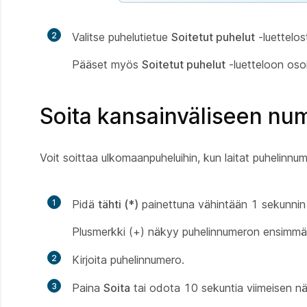
2
Valitse puhelutietue
Soitetut puhelut
-luettelos
Pääset myös
Soitetut puhelut
-luetteloon oso
Soita kansainväliseen nu
Voit soittaa ulkomaanpuheluihin, kun laitat puhelinnu
1
Pidä
tähti (*)
painettuna vähintään 1 sekunnin 
Plusmerkki (+) näkyy puhelinnumeron ensimmä
2
Kirjoita puhelinnumero.
3
Paina
Soita
tai odota 10 sekuntia viimeisen näp