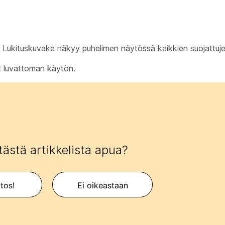
i. Lukituskuvake näkyy puhelimen näytössä kaikkien suojattuje
at luvattoman käytön.
tästä artikkelista apua?
itos!
Ei oikeastaan