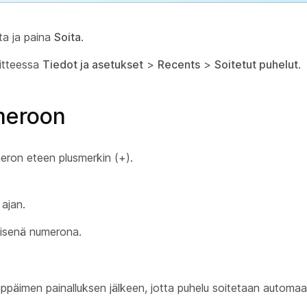
ta ja paina
Soita
.
itteessa
Tiedot ja asetukset
>
Recents
>
Soitetut puhelut
.
meroon
meron eteen plusmerkin (+).
ajan.
isenä numerona.
päimen painalluksen jälkeen, jotta puhelu soitetaan automaat