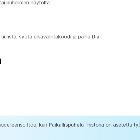
tai puhelimen näytöltä.
 luurista, syötä pikavalintakoodi ja paina
Dial
.
a
uudelleensoittoa, kun
Paikallispuhelu
-historia on asetettu työt