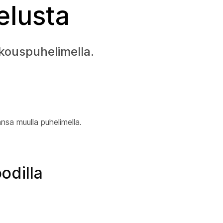
elusta
kouspuhelimella.
ansa muulla puhelimella.
odilla