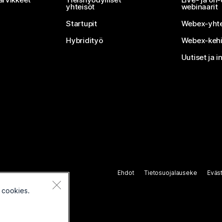
yhteisöt
webinaarit
Startupit
Webex-yhte
Hybridityö
Webex-kehi
Uutiset ja i
Ehdot
Tietosuojalauseke
Eväs
 cookies.