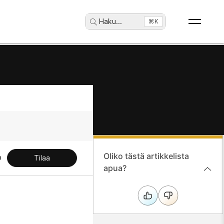
Haku
...
⌘K
Oliko tästä artikkelista
Tilaa
apua?