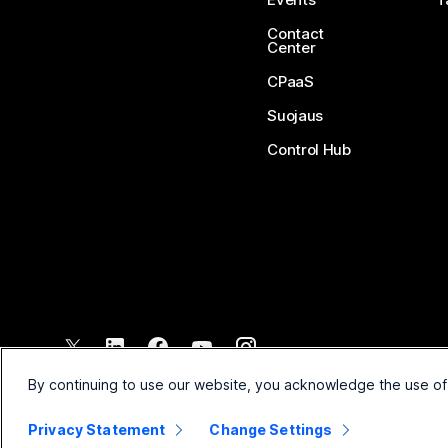
Contact
Center
CPaaS
Suojaus
Control Hub
©
2026
Cisco ja/tai sen tytäryhtiöt. Kaikki oikeudet pidätetään.
By continuing to use our website, you acknowledge the use of
Privacy Statement
Change Settings