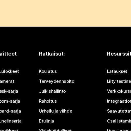
aitteet
Ratkaisut:
Resurssi
uulokkeet
Koulutus
Lataukset
amerat
Terveydenhuolto
Liity testi
esk-sarja
Julkishallinto
Verkkokurss
oom-sarja
Rahoitus
Integraatio
oard-sarja
Urheilu ja viihde
Saavutetta
uhelinsarja
Etulinja
Osallistam
arvikkeet
Yleishyödylliset
Live- ja o