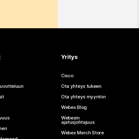
t
Yritys
Cisco
neuvotteluun
Ota yhteys tukeen
it
Ota yhteys myyntiin
t
Webex Blog
vuus
Webexin
ajatusjohtajuus
inen
Webex Merch Store
n-demand-