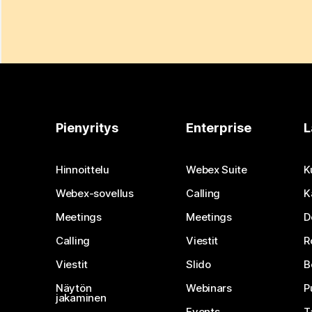
Pienyritys
Enterprise
L
Hinnoittelu
Webex Suite
K
Webex-sovellus
Calling
K
Meetings
Meetings
D
Calling
Viestit
R
Viestit
Slido
B
Näytön
Webinars
P
jakaminen
Events
T