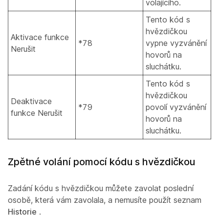
volajícího.
Tento kód s
hvězdičkou
Aktivace funkce
*78
vypne vyzvánění
Nerušit
hovorů na
sluchátku.
Tento kód s
hvězdičkou
Deaktivace
*79
povolí vyzvánění
funkce Nerušit
hovorů na
sluchátku.
Zpětné volání pomocí kódu s hvězdičkou
Zadání kódu s hvězdičkou můžete zavolat poslední
osobě, která vám zavolala, a nemusíte použít seznam
Historie
.