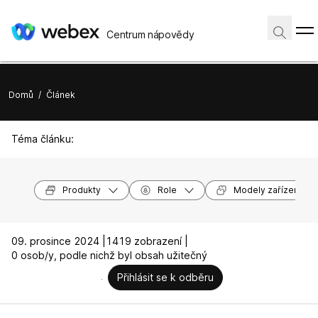
Centrum nápovědy
Domů
/
Článek
Téma článku:
Produkty
Role
Modely zařízení
09. prosince 2024 |
1419 zobrazení |
0 osob/y, podle nichž byl obsah užitečný
Přihlásit se k odběru