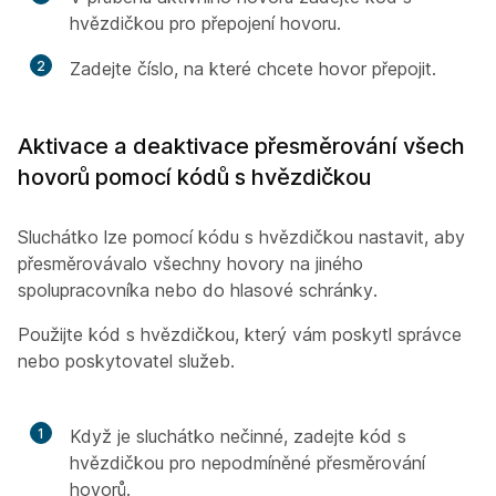
hvězdičkou pro přepojení hovoru.
2
Zadejte číslo, na které chcete hovor přepojit.
Aktivace a deaktivace přesměrování všech
hovorů pomocí kódů s hvězdičkou
Sluchátko lze pomocí kódu s hvězdičkou nastavit, aby
přesměrovávalo všechny hovory na jiného
spolupracovníka nebo do hlasové schránky.
Použijte kód s hvězdičkou, který vám poskytl správce
nebo poskytovatel služeb.
1
Když je sluchátko nečinné, zadejte kód s
hvězdičkou pro nepodmíněné přesměrování
hovorů.