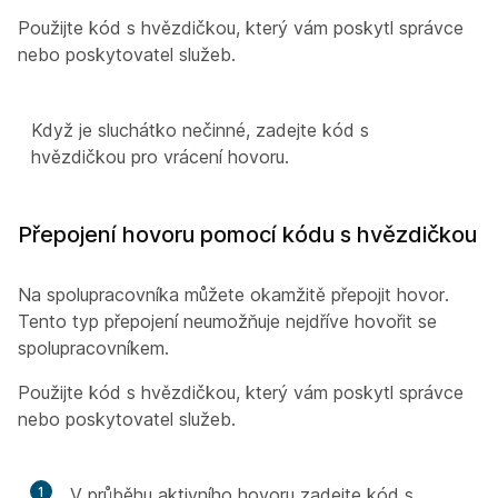
Použijte kód s hvězdičkou, který vám poskytl správce
nebo poskytovatel služeb.
Když je sluchátko nečinné, zadejte kód s
hvězdičkou pro vrácení hovoru.
Přepojení hovoru pomocí kódu s hvězdičkou
Na spolupracovníka můžete okamžitě přepojit hovor.
Tento typ přepojení neumožňuje nejdříve hovořit se
spolupracovníkem.
Použijte kód s hvězdičkou, který vám poskytl správce
nebo poskytovatel služeb.
1
V průběhu aktivního hovoru zadejte kód s