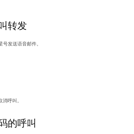
叫转发
星号发送语音邮件。
取消呼叫。
码的呼叫