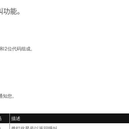
叫功能。
)和2位代码组成。
通知您。
码
描述
9
拨打此星号以返回呼叫。