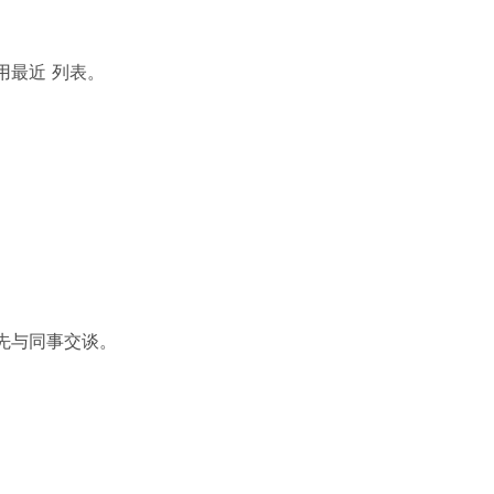
用
最近
列表。
先与同事交谈。