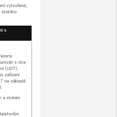
ení vytvořené,
 stolního
ní s
iřazený
urován s více
ení (UDT),
o zařízení
DT na základě
í:
m a stolním
 telefonům