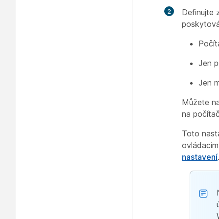
Definujte 
poskytová
Počít
Jen p
Jen m
Můžete na
na počítač
Toto nasta
ovládacím
nastavení