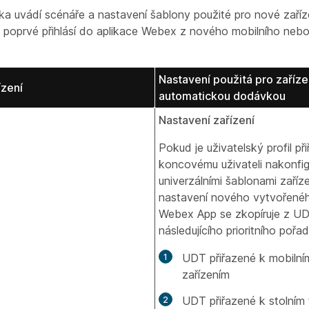
lka uvádí scénáře a nastavení šablony použité pro nové zaříz
l poprvé přihlásí do aplikace Webex z nového mobilního nebo
Nastavení použitá pro zaříze
ízení
automatickou dodávkou
Nastavení zařízení
Pokud je uživatelský profil př
koncovému uživateli nakonfig
univerzálními šablonami zaříz
nastavení nového vytvořenéh
Webex App se zkopíruje z U
následujícího prioritního pořad
UDT přiřazené k mobilní
zařízením
UDT přiřazené k stolním