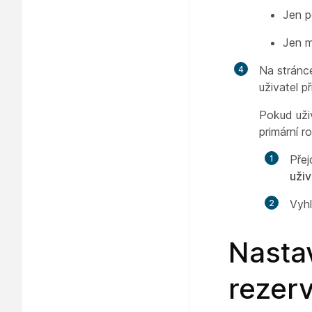
Jen p
Jen m
Na stránc
uživatel př
Pokud uživ
primární ro
Pře
uživ
Vyhl
Nastav
rezerv