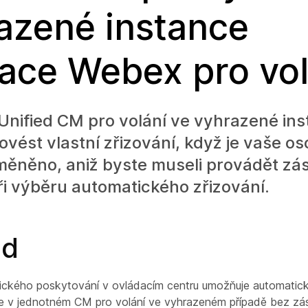
azené instance
kace Webex pro vol
 Unified CM pro volání ve vyhrazené ins
vést vlastní zřizování, když je vaše os
měněno, aniž byste museli provádět zá
i výběru automatického zřizování.
ed
ického poskytování v ovládacím centru umožňuje automatic
ele v jednotném CM pro volání ve vyhrazeném případě bez zá