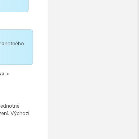
 jednotného
va
>
 jednotné
ení. Výchozí