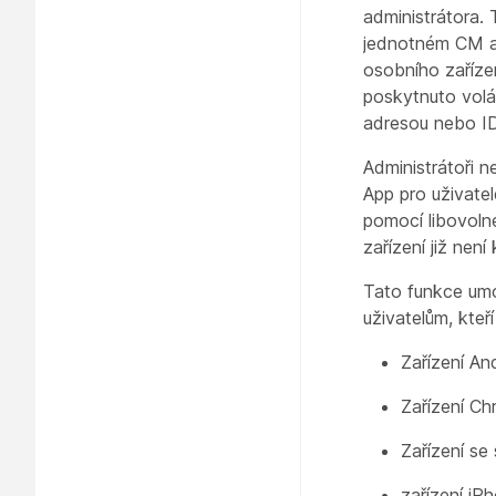
administrátora.
jednotném CM a 
osobního zařízen
poskytnuto volá
adresou nebo ID
Administrátoři n
App pro uživatel
pomocí libovolné
zařízení již není
Tato funkce umo
uživatelům, kteř
Zařízení An
Zařízení C
Zařízení s
zařízení iP