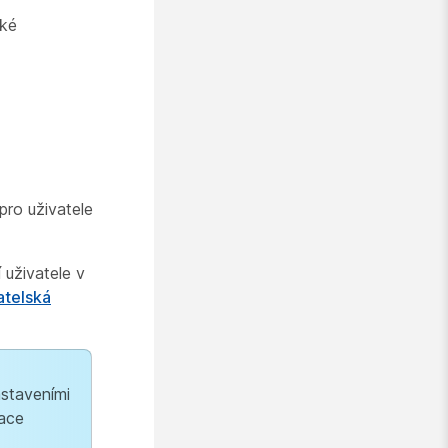
cké
ro uživatele
 uživatele v
atelská
staveními
kace