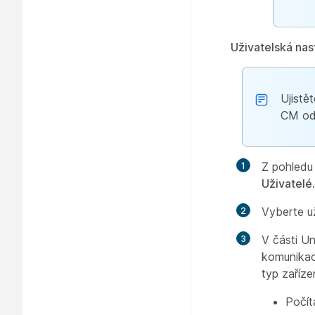
Uživatelská nas
Ujistě
CM odp
Z pohledu
Uživatelé
.
Vyberte už
V části U
komunikac
typ zaříze
Počít