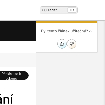
Hledat
...
⌘K
Byl tento článek užitečný?
Přihlásit se k
odběru
ání