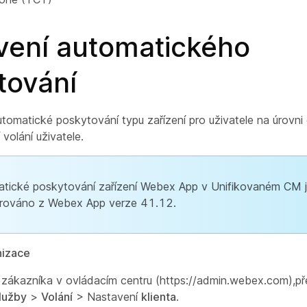
vení automatického
tování
utomatické poskytování typu zařízení pro uživatele na úrovni
 volání uživatele.
tické poskytování zařízení Webex App v Unifikovaném CM 
rováno z Webex App verze 41.12.
nizace
 zákazníka v ovládacím centru (https://admin.webex.com),př
lužby
>
Volání
> Nastavení
klienta
.