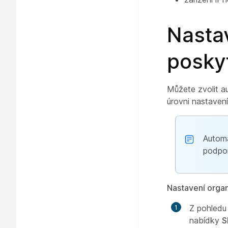
Nasta
posky
Můžete zvolit a
úrovni nastavení
Automa
podpo
Nastavení orga
Z pohledu
nabídky
S