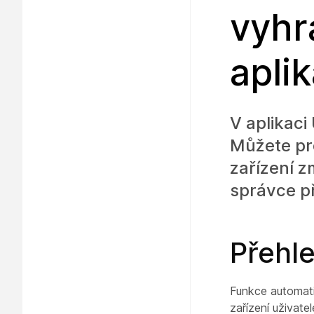
vyhr
apli
V aplikaci
Můžete pro
zařízení z
správce př
Přehl
Funkce automat
zařízení uživat