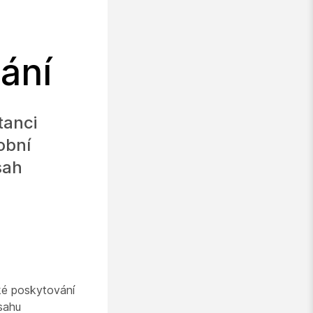
ání
tanci
obní
sah
ké poskytování
sahu