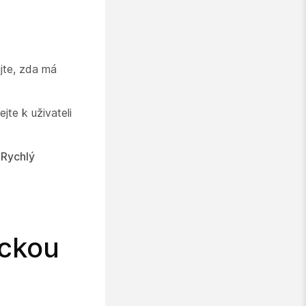
jte, zda má
jte k uživateli
>
Rychlý
ickou