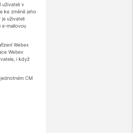
uživateli v
de ke změně jeho
je uživateli
u e-mailovou
zařízení Webex
ikace Webex
vatele, i když
 v jednotném CM