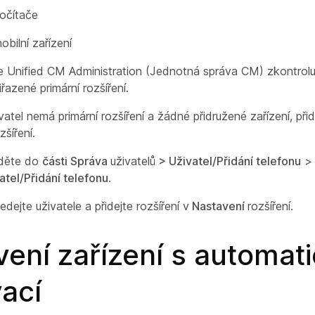
očítače
obilní zařízení
e Unified CM Administration (Jednotná správa CM) zkontrolu
iřazené primární rozšíření.
atel nemá primární rozšíření a žádné přidružené zařízení, přide
zšíření.
jděte do
části Správa
uživatelů
> Uživatel/Přidání telefonu
atel/Přidání telefonu
.
edejte uživatele a přidejte rozšíření v
Nastavení
rozšíření.
ení zařízení s automat
ací