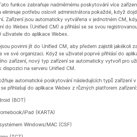
 Tato funkce zabraňuje nadměrnému poskytování více zařízení 
eliminuje potřebu oslovit administrátora pokaždé, když doj
í. Zařízení jsou automaticky vytvářena v jednotném CM, kdy 
ní do Webex (Unified CM) a přihlásí se se svou registrovano
 uživatele do aplikace Webex.
ejsou povinni jít do Unified CM, aby předem zajistili jakékoli 
e ve své organizaci. Když se uživatel poprvé přihlásí do apl
ho zařízení, nový typ zařízení se automaticky vytvoří pro uži
 k dispozici na serveru Unified CM.
žňuje automatické poskytování následujících typů zařízení
í se přihlašují do aplikace Webex z různých platforem zařízení:
droid (BOT)
hromebook/iPad (KARTA)
e systémem Windows/MAC (CSF)
hone (TCT)