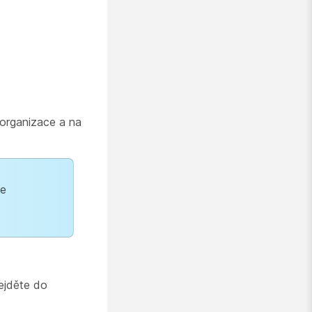
 organizace a na
je
ejděte do