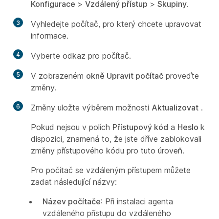
Konfigurace
>
Vzdálený přístup
>
Skupiny
.
3
Vyhledejte počítač, pro který chcete upravovat
informace.
4
Vyberte odkaz pro počítač.
5
V zobrazeném
okně Upravit počítač
proveďte
změny.
6
Změny uložte výběrem možnosti
Aktualizovat
.
Pokud nejsou v polích
Přístupový kód
a
Heslo
k
dispozici, znamená to, že jste dříve zablokovali
změny přístupového kódu pro tuto úroveň.
Pro počítač se vzdáleným přístupem můžete
zadat následující názvy:
Název počítače
: Při instalaci agenta
vzdáleného přístupu do vzdáleného