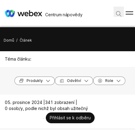
Centrum nápovědy
Domů
/
Článek
Téma článku:
Produkty
Odvětví
Role
05. prosince 2024 |
341 zobrazení |
0 osob/y, podle nichž byl obsah užitečný
Přihlásit se k odběru