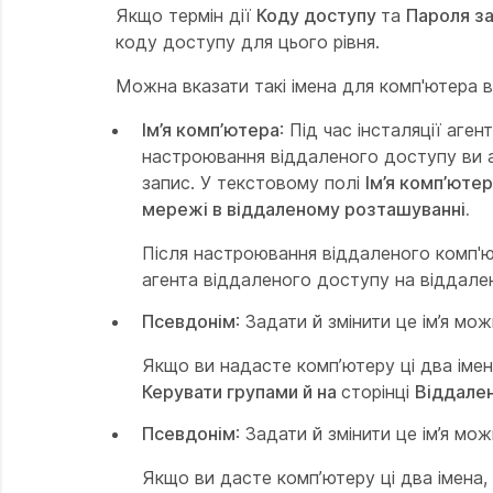
Якщо термін дії
Коду доступу
та
Пароля за
коду доступу для цього рівня.
Можна вказати такі імена для комп'ютера 
Ім’я комп’ютера
: Під час інсталяції аг
настроювання віддаленого доступу ви аб
запис. У текстовому полі
Ім’я комп’юте
мережі в віддаленому розташуванні.
Після настроювання віддаленого комп'ют
агента віддаленого доступу на віддале
Псевдонім
: Задати й змінити це ім’я мо
Якщо ви надасте комп’ютеру ці два імена
Керувати групами й на
сторінці
Віддален
Псевдонім
: Задати й змінити це ім’я мо
Якщо ви дасте комп’ютеру ці два імена, 