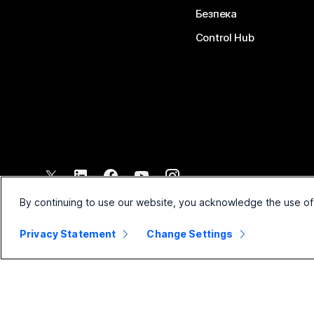
Безпека
Control Hub
©
2026
Cisco і (або) афілійовані компанії. Усі права захищено.
By continuing to use our website, you acknowledge the use of
Privacy Statement
Change Settings