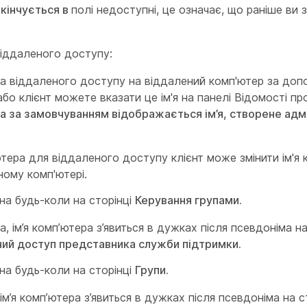
кінчується в
полі недоступні, це означає, що раніше ви 
віддаленого доступу:
ента віддаленого доступу на віддалений комп'ютер за до
о клієнт можете вказати це ім'я на панелі Відомості пр
ра за замовчуванням відображається ім’я, створене ад
ера для віддаленого доступу клієнт може змінити ім'я 
ному комп'ютері.
жна будь-коли на сторінці
Керування групами.
, ім’я комп’ютера з’явиться в дужках після псевдоніма на
ий доступ представника служби підтримки.
жна будь-коли на сторінці
Групи.
ім’я комп’ютера з’явиться в дужках після псевдоніма на с