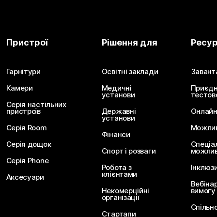
Пристрої
Рішення для
Ресу
Гарнітури
Освітні заклади
Завант
Камери
Медичні
Приєдн
установи
тестов
Серія настільних
пристроїв
Державні
Онлайн
установи
Серія Room
Можливо
Фінанси
Серія дощок
Спеціа
Спорт і розваги
можлив
Серія Phone
Робота з
Інклюз
клієнтами
Аксесуари
Вебіна
Некомерційні
вимогу
організації
Спільн
Стартапи