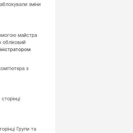
заблокували зміни
помогою майстра
о обліковий
міністратором
комп'ютера з
 сторінці
торінці
Групи та