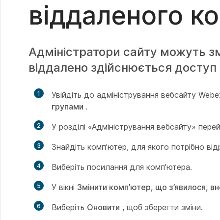
віддаленого к
Адміністратори сайту можуть зм
віддалено здійснюється доступ 
1
Увійдіть до адміністрування вебсайту Webe
групами
.
2
У розділі «Адміністрування вебсайту» пер
3
Знайдіть комп'ютер, для якого потрібно ві
4
Виберіть посилання для комп'ютера.
5
У вікні
Змінити комп’ютер, що з’явилося, вн
6
Виберіть
Оновити
, щоб зберегти зміни.