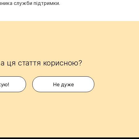
вника служби підтримки.
а ця стаття корисною?
кую!
Не дуже