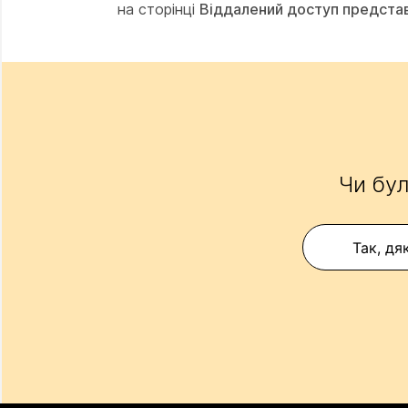
на сторінці
Віддалений доступ предста
Чи бул
Так, дя