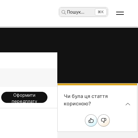
Пошук
...
⌘K
Оформити
Чи була ця стаття
передплату
корисною?