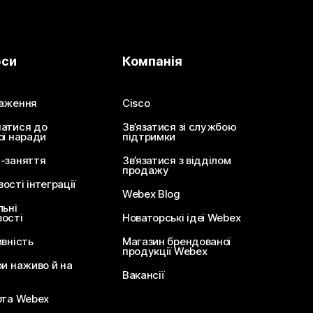
рси
Компанія
аження
Cisco
атися до
Зв’язатися зі службою
ої наради
підтримки
-заняття
Зв’язатися з відділом
продажу
сті інтеграції
Webex Blog
льні
ості
Новаторські ідеї Webex
ивність
Магазин брендованої
продукції Webex
ри наживо й на
Вакансії
ота Webex