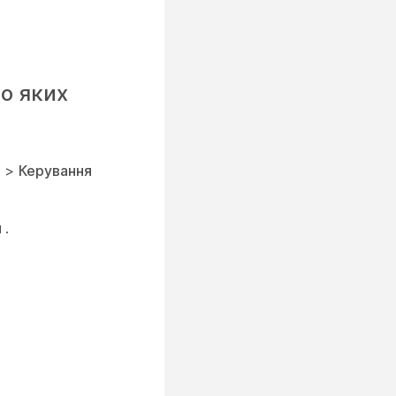
до яких
п
>
Керування
и
.