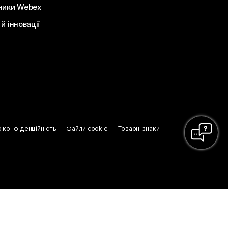
ники Webex
й інновації
о конфіденційність
Файли cookie
Товарні знаки