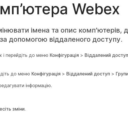
омп’ютера Webex
інювати імена та опис комп'ютерів, 
за допомогою віддаленого доступу.
x і перейдіть до меню
Конфігурація
>
Віддалений досту
ейдіть до меню
Конфігурація
>
Віддалений доступ
>
Груп
дредагувати інформацію.
есіть зміни.