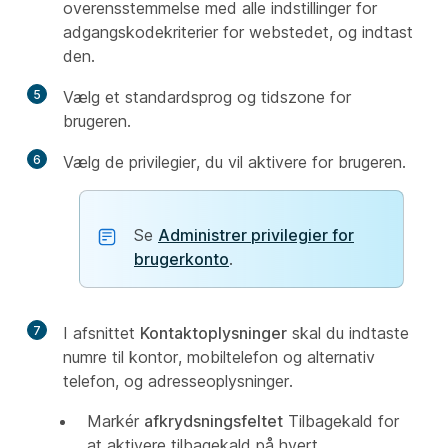
overensstemmelse med alle indstillinger for
adgangskodekriterier for webstedet, og indtast
den.
5
Vælg et standardsprog og tidszone for
brugeren.
6
Vælg de privilegier, du vil aktivere for brugeren.
Se
Administrer privilegier for
brugerkonto
.
7
I afsnittet
Kontaktoplysninger
skal du indtaste
numre til kontor, mobiltelefon og alternativ
telefon, og adresseoplysninger.
Markér
afkrydsningsfeltet
Tilbagekald for
at aktivere tilbagekald på hvert