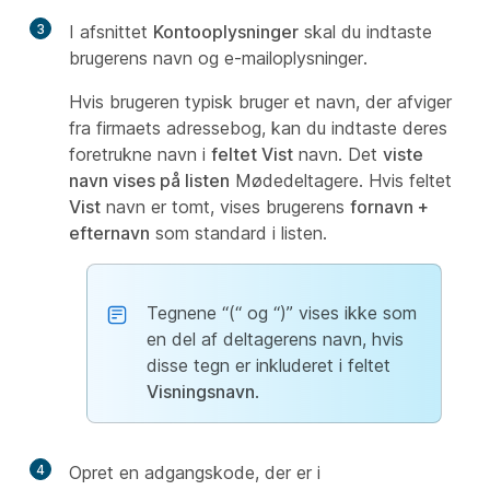
3
I afsnittet
Kontooplysninger
skal du indtaste
brugerens navn og e-mailoplysninger.
Hvis brugeren typisk bruger et navn, der afviger
fra firmaets adressebog, kan du indtaste deres
foretrukne navn i
feltet Vist
navn. Det
viste
navn vises på listen
Mødedeltagere. Hvis feltet
Vist
navn er tomt, vises brugerens
fornavn +
efternavn
som standard i
listen.
Tegnene “(“ og “)” vises ikke som
en del af deltagerens navn, hvis
disse tegn er inkluderet i feltet
Visningsnavn
.
4
Opret en adgangskode, der er i