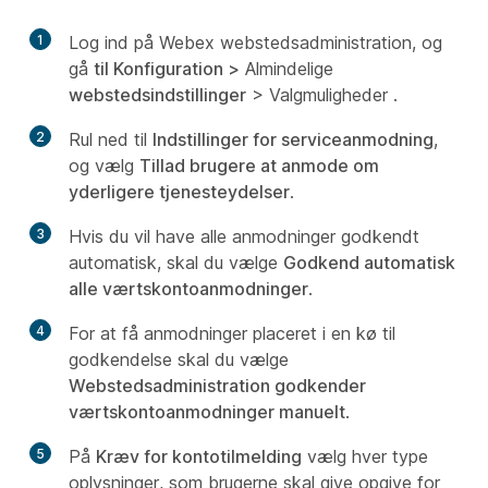
1
Log ind på Webex webstedsadministration, og
gå
til Konfiguration >
Almindelige
webstedsindstillinger
> Valgmuligheder
.
2
Rul ned til
Indstillinger for serviceanmodning
,
og vælg
Tillad brugere at anmode om
yderligere tjenesteydelser
.
3
Hvis du vil have alle anmodninger godkendt
automatisk, skal du vælge
Godkend automatisk
alle værtskontoanmodninger
.
4
For at få anmodninger placeret i en kø til
godkendelse skal du vælge
Webstedsadministration godkender
værtskontoanmodninger manuelt
.
5
På
Kræv for kontotilmelding
vælg hver type
oplysninger, som brugerne skal give opgive for