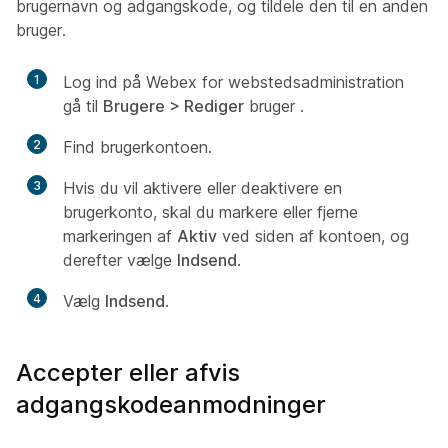
brugernavn og adgangskode, og tildele den til en anden
bruger.
1
Log ind på Webex for webstedsadministration
gå til
Brugere > Rediger
bruger
.
2
Find brugerkontoen.
3
Hvis du vil aktivere eller deaktivere en
brugerkonto, skal du markere eller fjerne
markeringen af
Aktiv
ved siden af kontoen, og
derefter vælge
Indsend
.
4
Vælg
Indsend
.
Accepter eller afvis
adgangskodeanmodninger