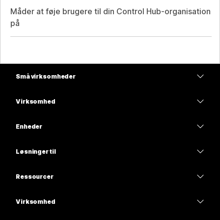
Måder at føje brugere til din Control Hub-organisation
på
Små virksomheder
Priser
Virksomhed
Webex-app
Webex Suite
Enheder
Meetings
Calling
headsets
Calling
Løsninger til
Meetings
Kameraer
Uddannelse
Meddelelser
Meddelelser
Ressourcer
Skrivebordsserier
Sundhedspleje
Skærmdeling
Overførsler
Slido
Rumserien
Virksomhed
Stat
Deltag i et testmøde
Webinarer
Cisco