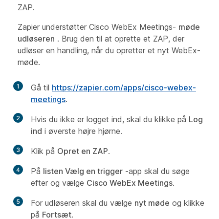
ZAP.
Zapier understøtter Cisco WebEx Meetings-
møde
udløseren
. Brug den til at oprette et ZAP, der
udløser en handling, når du opretter et nyt WebEx-
møde.
1
Gå til
https://zapier.com/apps/cisco-webex-
meetings
.
2
Hvis du ikke er logget ind, skal du klikke på
Log
ind
i øverste højre hjørne.
3
Klik på
Opret en ZAP
.
4
På
listen Vælg en trigger
-app skal du søge
efter og vælge
Cisco WebEx Meetings
.
5
For udløseren skal du vælge
nyt møde
og klikke
på
Fortsæt
.