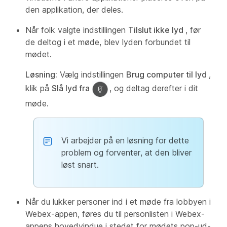
den applikation, der deles.
Når folk valgte indstillingen
Tilslut ikke lyd
, før
de deltog i et møde, blev lyden forbundet til
mødet.
Løsning:
Vælg indstillingen
Brug computer til lyd
,
klik på
Slå lyd fra
, og deltag derefter i dit
møde.
Vi arbejder på en løsning for dette
problem og forventer, at den bliver
løst snart.
Når du lukker personer ind i et møde fra lobbyen i
Webex-appen, føres du til personlisten i Webex-
appens hovedvindue i stedet for mødets pop-ud-