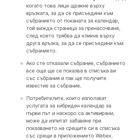
когато това лице щракне върху
връзката, за да се присъедини към
събранието от поканата за календар,
той вижда страница за пренасочване,
след което трябва да кликне върху
друга връзка, за да се присъедини към
събранието.
Ако сте отказали събрание, събранието
все още ще се показва в списъка ви
със събрания и пак ще получите
известие за събрание.
Потребителите, които използват
услугата за хибриден календар за
първи път и наскоро са активирани,
може да изпитат забавяне при
показването на срещите си в списъка
със срещи в приложението Webex.