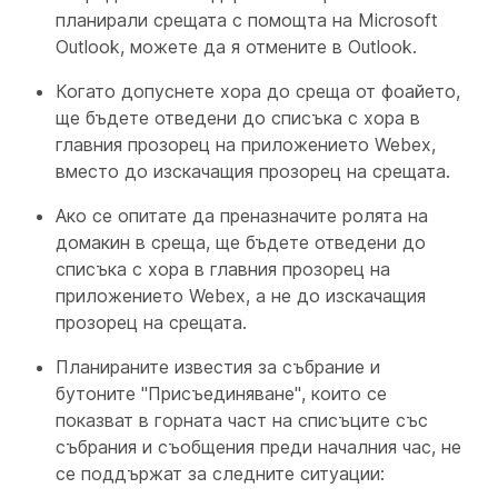
планирали срещата с помощта на Microsoft
Outlook, можете да я отмените в Outlook.
Когато допуснете хора до среща от фоайето,
ще бъдете отведени до списъка с хора в
главния прозорец на приложението Webex,
вместо до изскачащия прозорец на срещата.
Ако се опитате да преназначите ролята на
домакин в среща, ще бъдете отведени до
списъка с хора в главния прозорец на
приложението Webex, а не до изскачащия
прозорец на срещата.
Планираните известия за събрание и
бутоните "Присъединяване", които се
показват в горната част на списъците със
събрания и съобщения преди началния час, не
се поддържат за следните ситуации: