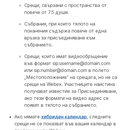
Срещи, свързани с пространства от
повече от 75 души.
Събрания, при които тялото на
поканения съдържа повече от една
връзка за присъединяване към
събранието.
Срещи, които имат видеообръщение
във формат sip:username@domain.com
или sip:number@domain.com в полето
„Местоположение“ на срещата, но не са
срещи на Webex. Участниците наистина
получават известие за Присъединяване,
ако тези формати на видео адрес се
появят в тялото на събранието.
Ако нямате
хибриден календар
, следните
срещи не се показват във вашия календар в