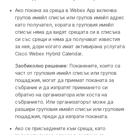
Ако покана за среща в Webex App включва
групов имейл списък или групов имейл адрес
като получател, хората в груповия имейл
списък няма да видят срещата си в списъка
си със срещи и няма да получават известия
за нея, дори когато имат активирана услугата
Cisco Webex Hybrid Calendar.
Заобиколно решение:
Поканените, които са
част от груповия имейл списък или групов
пощаджия, могат да приемат поканата за
събрание и да изпратят приемането си
обратно на организатора или хоста на
събранието. Или организаторът може да
разшири груповия имейл списък или груповия
пощаджия, преди да изпрати поканата.
Ако се присъедините към среща, като