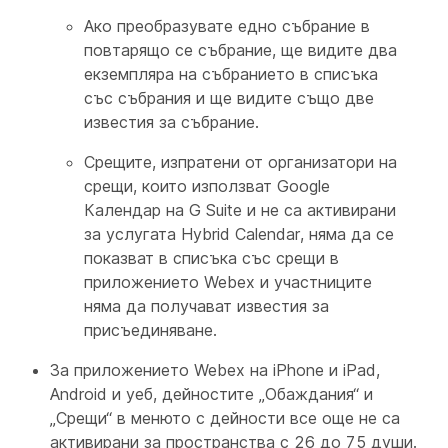
Ако преобразувате едно събрание в
повтарящо се събрание, ще видите два
екземпляра на събранието в списъка
със събрания и ще видите също две
известия за събрание.
Срещите, изпратени от организатори на
срещи, които използват Google
Календар на G Suite и не са активирани
за услугата Hybrid Calendar, няма да се
показват в списъка със срещи в
приложението Webex и участниците
няма да получават известия за
присъединяване.
За приложението Webex на iPhone и iPad,
Android и уеб, дейностите „Обаждания“ и
„Срещи“ в менюто с дейности все още не са
активирани за пространства с 26 до 75 души.