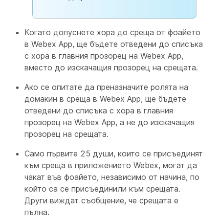
Когато допуснете хора до среща от фоайето
в Webex App, ще бъдете отведени до списъка
с хора в главния прозорец на Webex App,
вместо до изскачащия прозорец на срещата.
Ако се опитате да преназначите ролята на
домакин в среща в Webex App, ще бъдете
отведени до списъка с хора в главния
прозорец на Webex App, а не до изскачащия
прозорец на срещата.
Само първите 25 души, които се присъединят
към среща в приложението Webex, могат да
чакат във фоайето, независимо от начина, по
който са се присъединили към срещата.
Други виждат съобщение, че срещата е
пълна.