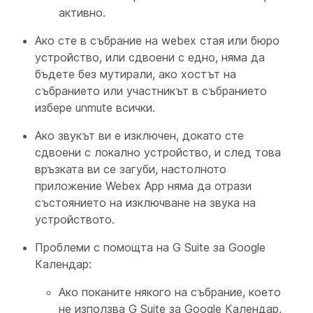
активно.
Ако сте в събрание на webex стая или бюро
устройство, или сдвоени с едно, няма да
бъдете без мутирали, ако хостът на
събранието или участникът в събранието
избере unmute всички.
Ако звукът ви е изключен, докато сте
сдвоени с локално устройство, и след това
връзката ви се загуби, настолното
приложение Webex App няма да отрази
състоянието на изключване на звука на
устройството.
Проблеми с помощта на G Suite за Google
Календар:
Ако поканите някого на събрание, което
не използва G Suite за Google Календар,