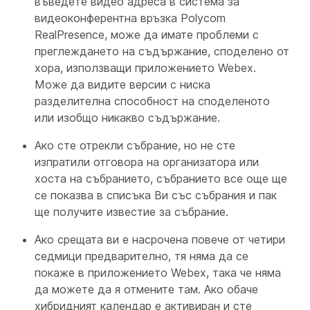
въведете видео адреса в система за
видеоконферентна връзка Polycom
RealPresence, може да имате проблеми с
преглеждането на съдържание, споделено от
хора, използващи приложението Webex.
Може да видите версии с ниска
разделителна способност на споделеното
или изобщо никакво съдържание.
Ако сте отрекли събрание, но не сте
изпратили отговора на организатора или
хоста на събранието, събранието все още ще
се показва в списъка Ви със събрания и пак
ще получите известие за събрание.
Ако срещата ви е насрочена повече от четири
седмици предварително, тя няма да се
покаже в приложението Webex, така че няма
да можете да я отмените там. Ако обаче
хибридният календар е активиран и сте