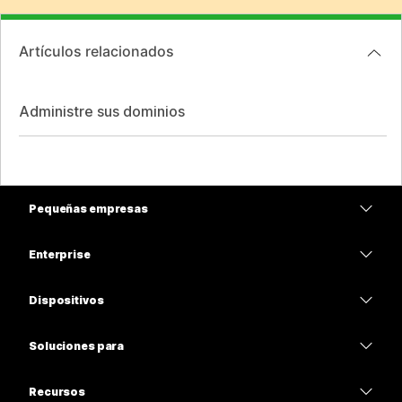
Artículos relacionados
Administre sus dominios
Pequeñas empresas
Precios
Enterprise
Aplicación de Webex
Webex Suite
Dispositivos
Reuniones
Calling
Auriculares
Calling
Soluciones para
Reuniones
Cámaras
Educación
Mensajería
Mensajería
Recursos
Serie desk