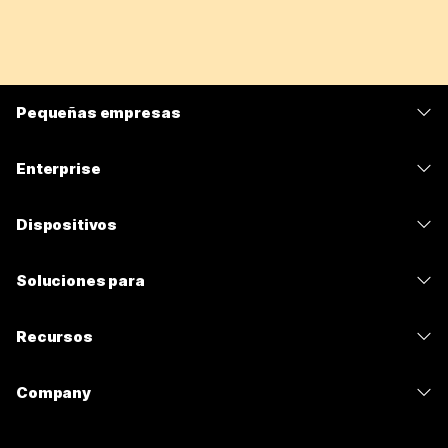
Pequeñas empresas
Precios
Enterprise
Aplicación de Webex
Webex Suite
Dispositivos
Reuniones
Calling
Auriculares
Calling
Soluciones para
Reuniones
Cámaras
Mensajería
Educación
Mensajería
Recursos
Serie desk
Uso compartido de pantalla
Atención médica
Slido
Descargas
Serie Room
Company
Gobierno
Seminarios web
Entrar a una reunión de prueba
Serie Board
Cisco
Finanzas
Events