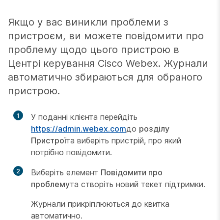
Якщо у вас виникли проблеми з
пристроєм, ви можете повідомити про
проблему щодо цього пристрою в
Центрі керування Cisco Webex. Журнали
автоматично збираються для обраного
пристрою.
1
У поданні клієнта перейдіть
https://admin.webex.com
до
розділу
Пристрої
та виберіть пристрій, про який
потрібно повідомити.
2
Виберіть елемент
Повідомити про
проблему
та створіть новий текет підтримки.
Журнали прикріплюються до квитка
автоматично.