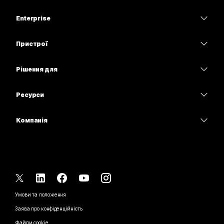
Тарифи
Enterprise
Програма Webex
Webex Suite
Пристрої
Наради
Calling
Гарнітури
Calling
Рішення для
Наради
Камери
Освітні заклади
Обмін повідомленнями
Обмін повідомленнями
Ресурси
Серія настільних пристроїв
Медичні установи
Спільний доступ до екрана
Завантаження
Slido
Серія Room
Компанія
Державні установи
Приєднатися до тестової наради
Вебінари
Cisco
Серія дощок
Фінанси
Онлайн-заняття
Події
Зв’язатися зі службою підтримки
Серія Phone
Спорт і розваги
Можливості інтеграції
Контакт-центр
Зв’язатися з відділом продажу
Аксесуари
Робота з клієнтами
Спеціальні можливості
CPaaS
Умови та положення
Webex Blog
Некомерційні організації
Заява про конфіденційність
Інклюзивність
Безпека
Новаторські ідеї Webex
Файли cookie
Стартапи