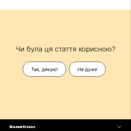
Чи була ця стаття корисною?
Так, дякую!
Не дуже
Малий бізнес