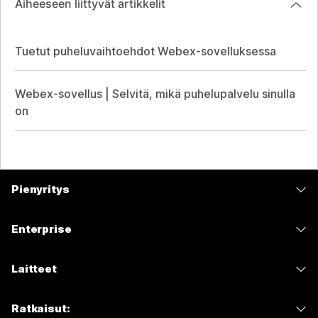
Aiheeseen liittyvät artikkelit
Tuetut puheluvaihtoehdot Webex-sovelluksessa
Webex-sovellus | Selvitä, mikä puhelupalvelu sinulla
on
Pienyritys
Hinnoittelu
Enterprise
Webex-sovellus
Webex Suite
Laitteet
Meetings
Calling
Kuulokkeet
Calling
Ratkaisut:
Meetings